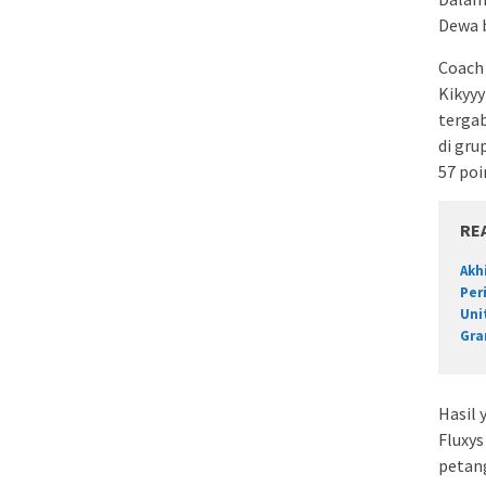
Dewa b
Coach 
Kikyyy
tergab
di gru
57 poi
RE
Akh
Per
Uni
Gra
Hasil
Fluxys
petang