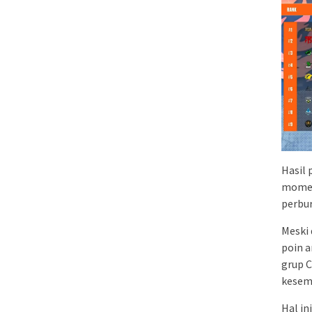
Hasil 
momen
perbur
Meski 
poin a
grup C
kesem
Hal in