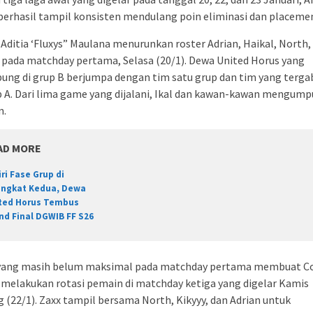
erhasil tampil konsisten mendulang poin eliminasi dan placeme
Aditia ‘Fluxys” Maulana menurunkan roster Adrian, Haikal, North,
 pada matchday pertama, Selasa (20/1). Dewa United Horus yang
ung di grup B berjumpa dengan tim satu grup dan tim yang terg
p A. Dari lima game yang dijalani, Ikal dan kawan-kawan mengum
n.
AD MORE
iri Fase Grup di
ingkat Kedua, Dewa
ted Horus Tembus
nd Final DGWIB FF S26
 yang masih belum maksimal pada matchday pertama membuat C
 melakukan rotasi pemain di matchday ketiga yang digelar Kamis
 (22/1). Zaxx tampil bersama North, Kikyyy, dan Adrian untuk