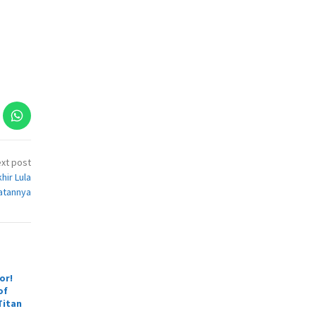
xt post
hir Lula
atannya
or!
of
Titan