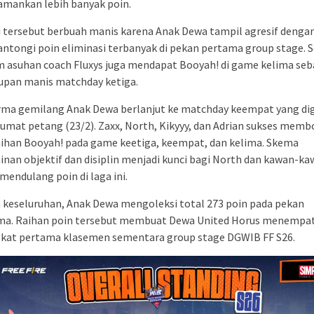
mankan lebih banyak poin.
 tersebut berbuah manis karena Anak Dewa tampil agresif denga
tongi poin eliminasi terbanyak di pekan pertama group stage. S
im asuhan coach Fluxys juga mendapat Booyah! di game kelima seb
upan manis matchday ketiga.
rma gemilang Anak Dewa berlanjut ke matchday keempat yang di
umat petang (23/2). Zaxx, North, Kikyyy, dan Adrian sukses mem
aihan Booyah! pada game keetiga, keempat, dan kelima. Skema
nan objektif dan disiplin menjadi kunci bagi North dan kawan-k
mendulang poin di laga ini.
 keseluruhan, Anak Dewa mengoleksi total 273 poin pada pekan
ma. Raihan poin tersebut membuat Dewa United Horus menempat
gkat pertama klasemen sementara group stage DGWIB FF S26.