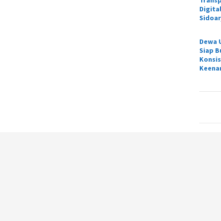
Digita
Sidoar
Dewa U
Siap B
Konsis
Keenam