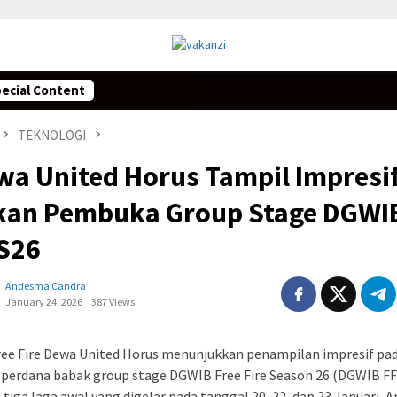
ecial Content
TEKNOLOGI
wa United Horus Tampil Impresif
kan Pembuka Group Stage DGWI
 S26
Andesma Candra
January 24, 2026
387 Views
ree Fire Dewa United Horus menunjukkan penampilan impresif pa
perdana babak group stage DGWIB Free Fire Season 26 (DGWIB FF 
tiga laga awal yang digelar pada tanggal 20, 22, dan 23 Januari, 