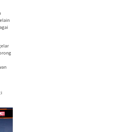
n
elain
agai
gelar
borong
awan
i