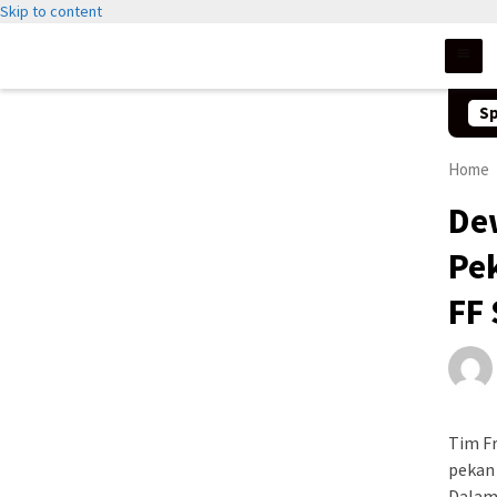
Skip to content
Sp
Home
De
Pe
FF
Tim F
pekan 
Dalam 