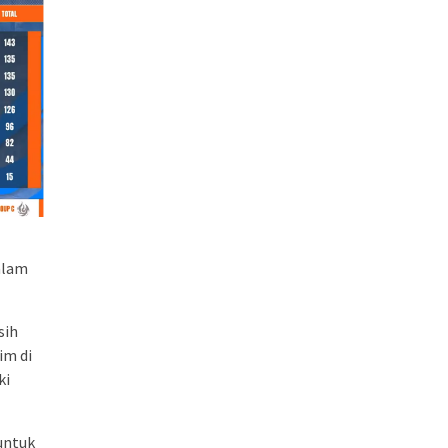
alam
sih
im di
ki
untuk