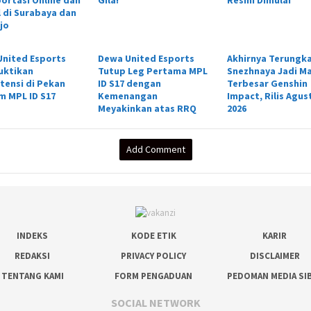
l di Surabaya dan
jo
nited Esports
Dewa United Esports
Akhirnya Terungk
uktikan
Tutup Leg Pertama MPL
Snezhnaya Jadi M
tensi di Pekan
ID S17 dengan
Terbesar Genshin
 MPL ID S17
Kemenangan
Impact, Rilis Agus
Meyakinkan atas RRQ
2026
Add Comment
INDEKS
KODE ETIK
KARIR
REDAKSI
PRIVACY POLICY
DISCLAIMER
TENTANG KAMI
FORM PENGADUAN
PEDOMAN MEDIA SI
SOCIAL NETWORK