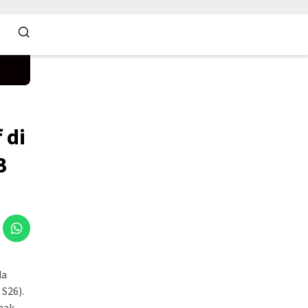
 di
B
da
S26).
Anak