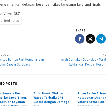
engamankan delapan besar dan tiket langsung ke grand finals.
t Views:
387
 United Horus
SHARE
t
us post
Ne
igation
nited Banten Raih Kemenangan
Ayah Ceritakan Detik-detik Terak
cific Caesar Surabaya
Lahfah dan Kondisi Keseh
TED POSTS
Indonesia Resmi
Build Hiyuki Wuthering
Titan Serbu Athan
si ke Jawa Timur,
Waves Terbaik: DPS
Kolaborasi Arena 
adirkan Layanan
Glacio dengan Damage
Valor x Attack on 
ortasi Online dan
Gila!
Resmi Dimulai