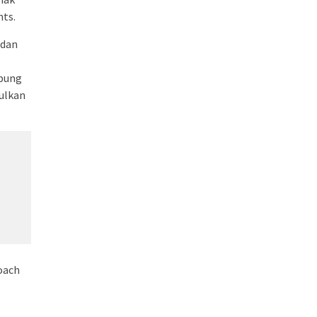
nts.
 dan
abung
pulkan
oach