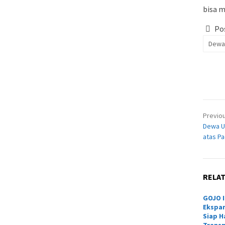
bisa m
Pos
Dewa
Pos
Previo
nav
Dewa U
atas Pa
RELA
GOJO 
Ekspan
Siap H
Transp