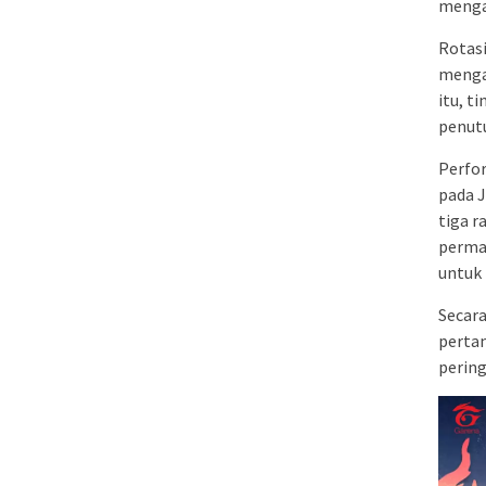
menga
Rotasi
mengan
itu, t
penut
Perfo
pada J
tiga r
permai
untuk 
Secara
perta
perin