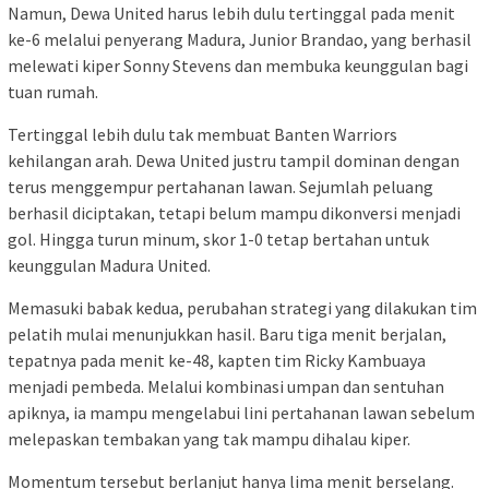
Namun, Dewa United harus lebih dulu tertinggal pada menit
ke-6 melalui penyerang Madura, Junior Brandao, yang berhasil
melewati kiper Sonny Stevens dan membuka keunggulan bagi
tuan rumah.
Tertinggal lebih dulu tak membuat Banten Warriors
kehilangan arah. Dewa United justru tampil dominan dengan
terus menggempur pertahanan lawan. Sejumlah peluang
berhasil diciptakan, tetapi belum mampu dikonversi menjadi
gol. Hingga turun minum, skor 1-0 tetap bertahan untuk
keunggulan Madura United.
Memasuki babak kedua, perubahan strategi yang dilakukan tim
pelatih mulai menunjukkan hasil. Baru tiga menit berjalan,
tepatnya pada menit ke-48, kapten tim Ricky Kambuaya
menjadi pembeda. Melalui kombinasi umpan dan sentuhan
apiknya, ia mampu mengelabui lini pertahanan lawan sebelum
melepaskan tembakan yang tak mampu dihalau kiper.
Momentum tersebut berlanjut hanya lima menit berselang.