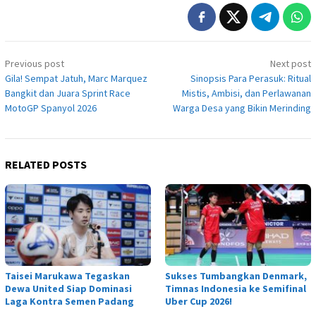
Post
Previous post
Next post
navigation
Gila! Sempat Jatuh, Marc Marquez
Sinopsis Para Perasuk: Ritual
Bangkit dan Juara Sprint Race
Mistis, Ambisi, dan Perlawanan
MotoGP Spanyol 2026
Warga Desa yang Bikin Merinding
RELATED POSTS
Taisei Marukawa Tegaskan
Sukses Tumbangkan Denmark,
Dewa United Siap Dominasi
Timnas Indonesia ke Semifinal
Laga Kontra Semen Padang
Uber Cup 2026!