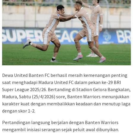
Dewa United Banten FC berhasil meraih kemenangan penting
saat menghadapi Madura United FC dalam pekan ke-29 BRI
Super League 2025/26. Bertanding di Stadion Gelora Bangkalan,
Madura, Sabtu (25/4/2026) sore, Banten Warriors menunjukkan
karakter kuat dengan membalikkan keadaan dan menutup laga
dengan skor 1-2.
Pertandingan langsung berjalan dengan Banten Warriors
mengambil inisiasi serangan sejak peluit awal dibunyikan.