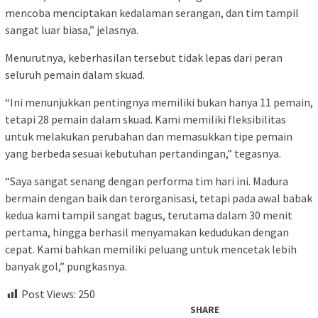
mencoba menciptakan kedalaman serangan, dan tim tampil
sangat luar biasa,” jelasnya.
Menurutnya, keberhasilan tersebut tidak lepas dari peran
seluruh pemain dalam skuad.
“Ini menunjukkan pentingnya memiliki bukan hanya 11 pemain,
tetapi 28 pemain dalam skuad. Kami memiliki fleksibilitas
untuk melakukan perubahan dan memasukkan tipe pemain
yang berbeda sesuai kebutuhan pertandingan,” tegasnya.
“Saya sangat senang dengan performa tim hari ini. Madura
bermain dengan baik dan terorganisasi, tetapi pada awal babak
kedua kami tampil sangat bagus, terutama dalam 30 menit
pertama, hingga berhasil menyamakan kedudukan dengan
cepat. Kami bahkan memiliki peluang untuk mencetak lebih
banyak gol,” pungkasnya.
Post Views:
250
SHARE