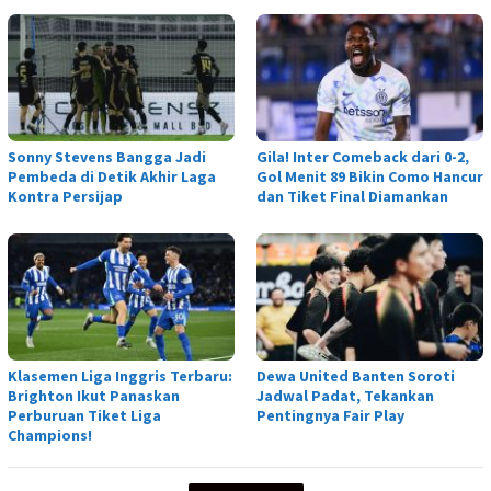
Sonny Stevens Bangga Jadi
Gila! Inter Comeback dari 0-2,
Pembeda di Detik Akhir Laga
Gol Menit 89 Bikin Como Hancur
Kontra Persijap
dan Tiket Final Diamankan
Klasemen Liga Inggris Terbaru:
Dewa United Banten Soroti
Brighton Ikut Panaskan
Jadwal Padat, Tekankan
Perburuan Tiket Liga
Pentingnya Fair Play
Champions!