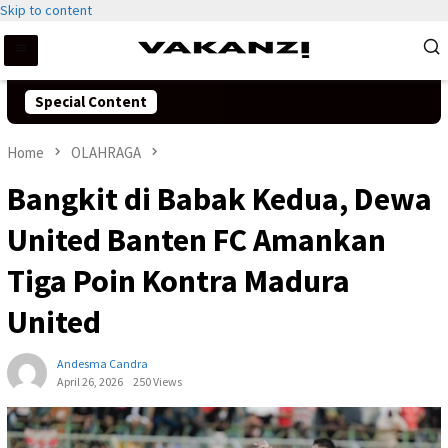
Skip to content
Special Content
Home
OLAHRAGA
Bangkit di Babak Kedua, Dewa
United Banten FC Amankan
Tiga Poin Kontra Madura
United
Andesma Candra
April 26, 2026
250 Views