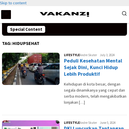
Skip to content
Special Content
TAG:
HIDUPSEHAT
LIFESTYLE
Andre Skuter
July 3, 2024
Peduli Kesehatan Mental
Sejak Dini, Kunci Hidup
Lebih Produktif
Kehidupan di kota besar, dengan
segala dinamikanya yang cepat dan
serba modern, telah mengakibatkan
lonjakan […]
LIFESTYLE
Andre Skuter
June 5, 2024
DKI Luncurkan Tantangan