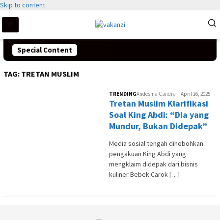
Skip to content
Special Content
TAG:
TRETAN MUSLIM
TRENDING
Andesma Candra
April 16, 2025
Tretan Muslim Klarifikasi
Soal King Abdi: “Dia yang
Mundur, Bukan Didepak”
Media sosial tengah dihebohkan
pengakuan King Abdi yang
mengklaim didepak dari bisnis
kuliner Bebek Carok […]