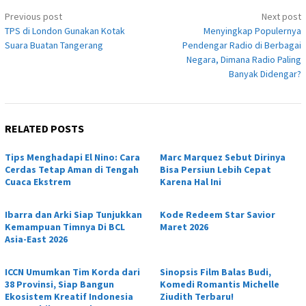
Post
Previous post
Next post
navigation
TPS di London Gunakan Kotak
Menyingkap Populernya
Suara Buatan Tangerang
Pendengar Radio di Berbagai
Negara, Dimana Radio Paling
Banyak Didengar?
RELATED POSTS
Tips Menghadapi El Nino: Cara
Marc Marquez Sebut Dirinya
Cerdas Tetap Aman di Tengah
Bisa Persiun Lebih Cepat
Cuaca Ekstrem
Karena Hal Ini
Ibarra dan Arki Siap Tunjukkan
Kode Redeem Star Savior
Kemampuan Timnya Di BCL
Maret 2026
Asia-East 2026
ICCN Umumkan Tim Korda dari
Sinopsis Film Balas Budi,
38 Provinsi, Siap Bangun
Komedi Romantis Michelle
Ekosistem Kreatif Indonesia
Ziudith Terbaru!