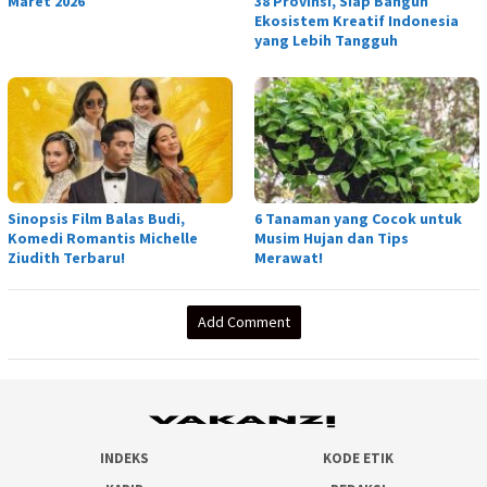
Maret 2026
38 Provinsi, Siap Bangun
Ekosistem Kreatif Indonesia
yang Lebih Tangguh
Sinopsis Film Balas Budi,
6 Tanaman yang Cocok untuk
Komedi Romantis Michelle
Musim Hujan dan Tips
Ziudith Terbaru!
Merawat!
Add Comment
INDEKS
KODE ETIK