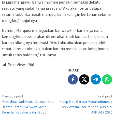
Ia juga mengakui bahwa momen pensiun semakin dekat,
sesuatu yang sudah lama ia sadari. “Aku akan terus balapan
selama tubuhku masih mampu, dan aku ingin bertahan selama
mungkin,” lanjutnya.
Namun, Márquez menegaskan bahwa akhir kariernya nanti
kemungkinan besar akan ditentukan oleh kondisi fisik, bukan
karena hilangnya motivasi. “Aku tahu aku akan pensiun lebih
cepat karena tubuhku, bukan karena mental atau keinginanku
untuk terus balapan,” tutupnya.
Post Views:
206
SHARE
Post
Previous post
Next post
navigation
Mentalitas Jadi Kunci, Dewa United
Hidup Mati Garuda Muda! Indonesia
Banten Tatap Dua Away Game
vs Vietnam Jadi Penentu Nasib di
Beruntun di Jakarta dan Bogor
AFF U-17 2026