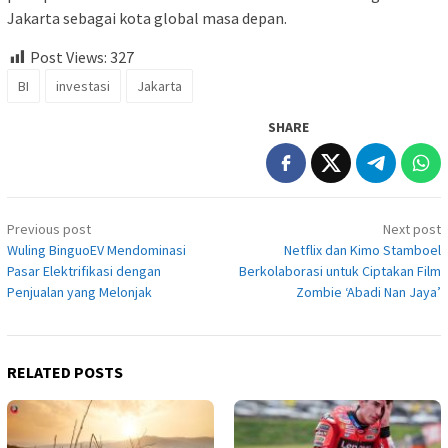
Jakarta sebagai kota global masa depan.
Post Views:
327
BI
investasi
Jakarta
SHARE
Post
Previous post
Next post
navigation
Wuling BinguoEV Mendominasi
Netflix dan Kimo Stamboel
Pasar Elektrifikasi dengan
Berkolaborasi untuk Ciptakan Film
Penjualan yang Melonjak
Zombie ‘Abadi Nan Jaya’
RELATED POSTS