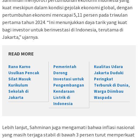
kuat meskipun dalam kondisi gejolak ekonomi global, dengan
pertumbuhan ekonomi mencapai 5,11 persen pada triwulan
pertama tahun 2024. “Ini menunjukkan daya tarik yang kuat
bagi investor untuk berinvestasi di Indonesia, terutama di
Jakarta,” ujarnya.
READ MORE
Rano Karno
Pemerintah
Kualitas Udara
Usulkan Pencak
Dorong
Jakarta Duduki
Silat Masuk
Investasi untuk
Peringkat
Kurikulum
Pengembangan
Terburuk di Dunia,
Sekolah di
Kendaraan
Warga Diimbau
Jakarta
Listrik di
Waspada
Indonesia
Lebih lanjut, Sahminan juga mengamati bahwa inflasi nasional
yang masih terjaga stabil di bawah 3 persen turut memperkuat