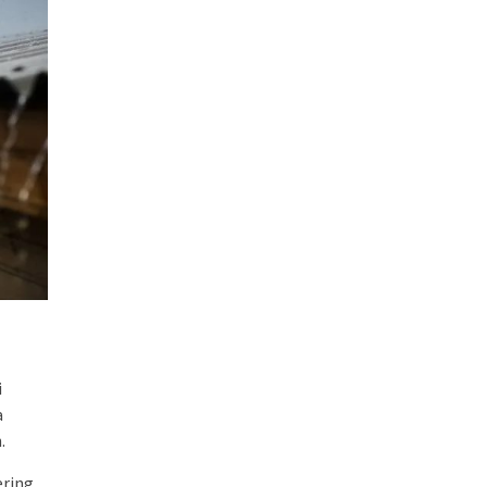
i
a
.
ring.