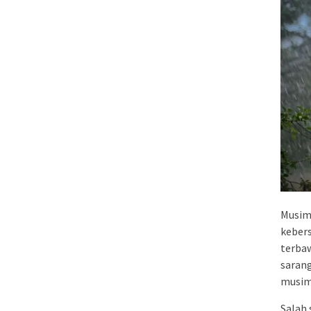
Musim
kebers
terbaw
sarang
musim 
Salah 