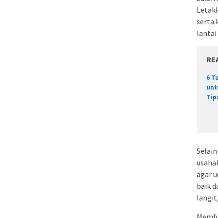
Letakk
serta
lantai
RE
6 T
unt
Tip
Selain
usaha
agar u
baik 
langit
Membe