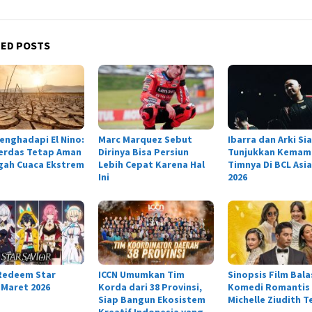
TED POSTS
enghadapi El Nino:
Marc Marquez Sebut
Ibarra dan Arki Si
erdas Tetap Aman
Dirinya Bisa Persiun
Tunjukkan Kemam
gah Cuaca Ekstrem
Lebih Cepat Karena Hal
Timnya Di BCL Asia
Ini
2026
Redeem Star
ICCN Umumkan Tim
Sinopsis Film Bala
 Maret 2026
Korda dari 38 Provinsi,
Komedi Romantis
Siap Bangun Ekosistem
Michelle Ziudith T