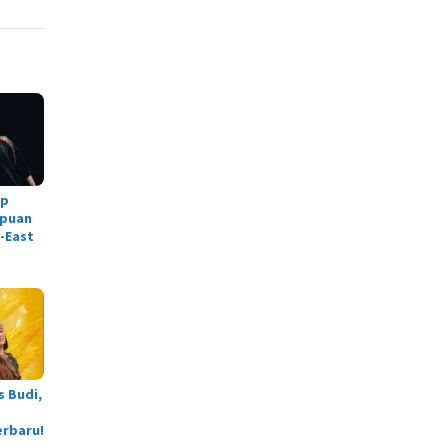
ap
puan
-East
s Budi,
erbaru!