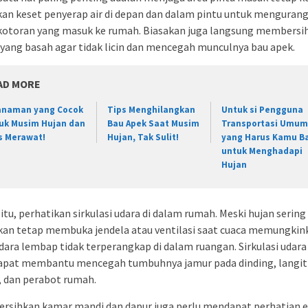
an keset penyerap air di depan dan dalam pintu untuk mengurangi
 kotoran yang masuk ke rumah. Biasakan juga langsung membersi
 yang basah agar tidak licin dan mencegah munculnya bau apek.
AD MORE
anaman yang Cocok
Tips Menghilangkan
Untuk si Pengguna
uk Musim Hujan dan
Bau Apek Saat Musim
Transportasi Umum,
s Merawat!
Hujan, Tak Sulit!
yang Harus Kamu B
untuk Menghadapi
Hujan
 itu, perhatikan sirkulasi udara di dalam rumah. Meski hujan sering
kan tetap membuka jendela atau ventilasi saat cuaca memungkin
dara lembap tidak terperangkap di dalam ruangan. Sirkulasi udara
dapat membantu mencegah tumbuhnya jamur pada dinding, langit
, dan perabot rumah.
rsihkan kamar mandi dan dapur juga perlu mendapat perhatian e