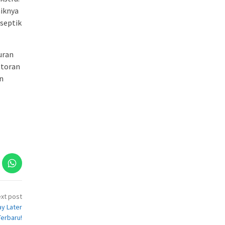
aiknya
iseptik
uran
otoran
n
xt post
ay Later
erbaru!