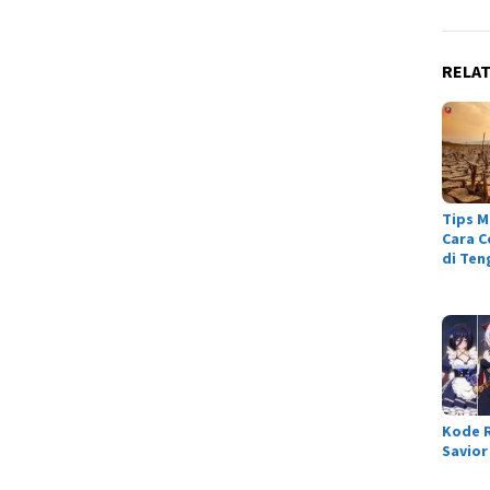
RELA
Tips M
Cara C
di Ten
Kode 
Savior