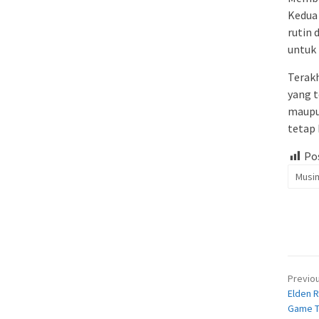
Kedua 
rutin 
untuk 
Terakh
yang 
maupu
tetap 
Pos
Musi
Pos
Previo
nav
Elden R
Game T