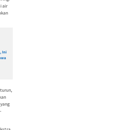
 air
hkan
 Ini
awa
 turun,
kan
 yang
-
kstra.