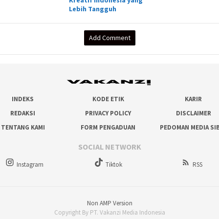
Kreatif Indonesia yang
Lebih Tangguh
Add Comment
INDEKS
KODE ETIK
KARIR
REDAKSI
PRIVACY POLICY
DISCLAIMER
TENTANG KAMI
FORM PENGADUAN
PEDOMAN MEDIA SI
SOCIAL NETWORK
Instagram
Tiktok
RSS
Non AMP Version
Copyright By PT. Vakanzi Media Indonesia