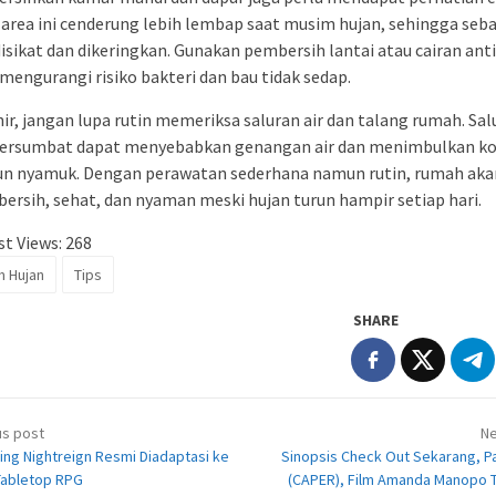
area ini cenderung lebih lembap saat musim hujan, sehingga seb
disikat dan dikeringkan. Gunakan pembersih lantai atau cairan ant
mengurangi risiko bakteri dan bau tidak sedap.
ir, jangan lupa rutin memeriksa saluran air dan talang rumah. Sal
tersumbat dapat menyebabkan genangan air dan menimbulkan k
n nyamuk. Dengan perawatan sederhana namun rutin, rumah aka
bersih, sehat, dan nyaman meski hujan turun hampir setiap hari.
t Views:
268
m Hujan
Tips
SHARE
t
us post
Ne
igation
ing Nightreign Resmi Diadaptasi ke
Sinopsis Check Out Sekarang, P
abletop RPG
(CAPER), Film Amanda Manopo T