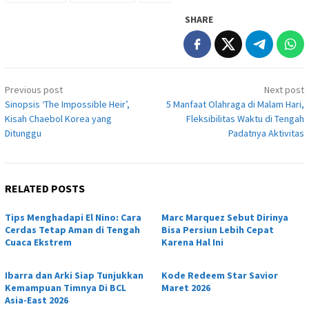
SHARE
Post
Previous post
Next post
navigation
Sinopsis ‘The Impossible Heir’,
5 Manfaat Olahraga di Malam Hari,
Kisah Chaebol Korea yang
Fleksibilitas Waktu di Tengah
Ditunggu
Padatnya Aktivitas
RELATED POSTS
Tips Menghadapi El Nino: Cara
Marc Marquez Sebut Dirinya
Cerdas Tetap Aman di Tengah
Bisa Persiun Lebih Cepat
Cuaca Ekstrem
Karena Hal Ini
Ibarra dan Arki Siap Tunjukkan
Kode Redeem Star Savior
Kemampuan Timnya Di BCL
Maret 2026
Asia-East 2026