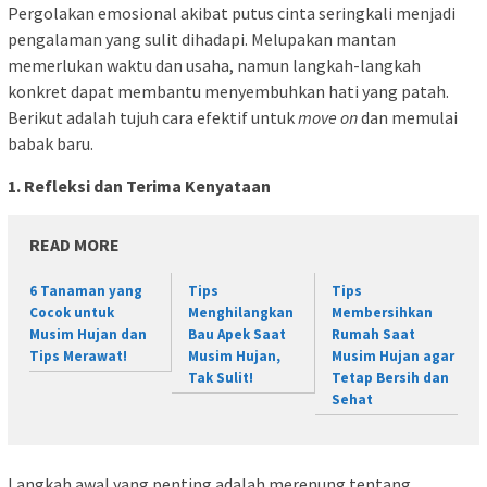
Pergolakan emosional akibat putus cinta seringkali menjadi
pengalaman yang sulit dihadapi. Melupakan mantan
memerlukan waktu dan usaha, namun langkah-langkah
konkret dapat membantu menyembuhkan hati yang patah.
Berikut adalah tujuh cara efektif untuk
move on
dan memulai
babak baru.
1. Refleksi dan Terima Kenyataan
READ MORE
6 Tanaman yang
Tips
Tips
Cocok untuk
Menghilangkan
Membersihkan
Musim Hujan dan
Bau Apek Saat
Rumah Saat
Tips Merawat!
Musim Hujan,
Musim Hujan agar
Tak Sulit!
Tetap Bersih dan
Sehat
Langkah awal yang penting adalah merenung tentang