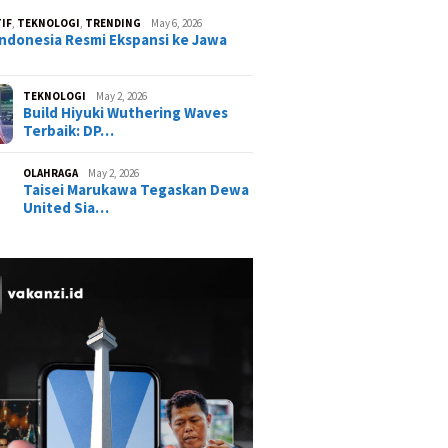
IF
,
TEKNOLOGI
,
TRENDING
May 6, 2026
ndonesia Resmi Ekspansi ke Jawa
TEKNOLOGI
May 2, 2026
Build Hiyuki Wuthering Waves
Terbaik: DP…
OLAHRAGA
May 2, 2026
Taisei Marukawa Tegaskan Dewa
United Sia…
ist Neverness to
GOJO Indonesia Resmi
ss (NTE) Terbaru:
Ekspansi ke Jawa Timur, Siap
Karakter Paling OP?
Hadirkan Layanan