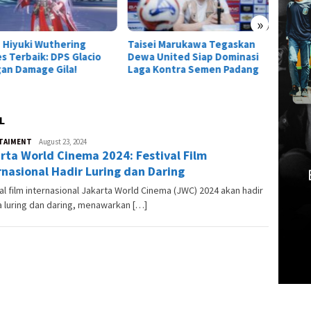
»
ei Marukawa Tegaskan
Titan Serbu Athanor!
 United Siap Dominasi
Kolaborasi Arena of Valor x
 Kontra Semen Padang
Attack on Titan Resmi
Dimulai
L
TAIMENT
Andre
August 23, 2024
rta World Cinema 2024: Festival Film
Skuter
rnasional Hadir Luring dan Daring
al film internasional Jakarta World Cinema (JWC) 2024 akan hadir
 luring dan daring, menawarkan […]