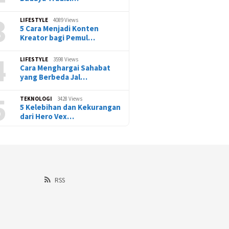
3
LIFESTYLE
4089 Views
5 Cara Menjadi Konten
Kreator bagi Pemul…
4
LIFESTYLE
3598 Views
Cara Menghargai Sahabat
yang Berbeda Jal…
5
TEKNOLOGI
3428 Views
5 Kelebihan dan Kekurangan
dari Hero Vex…
RSS