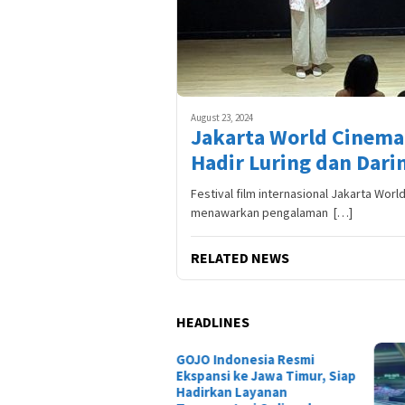
August 23, 2024
Jakarta World Cinema 
Hadir Luring dan Dari
Festival film internasional Jakarta Worl
menawarkan pengalaman […]
RELATED NEWS
HEADLINES
O Indonesia Resmi
pansi ke Jawa Timur, Siap
irkan Layanan