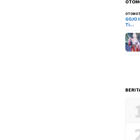
OTOM
OTOMOT
GOJO I
Ti…
BERIT