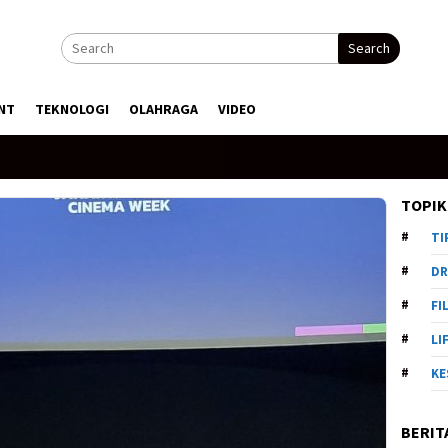
Search
NT
TEKNOLOGI
OLAHRAGA
VIDEO
TOPIK
TI
DR
FI
LI
KE
BERIT