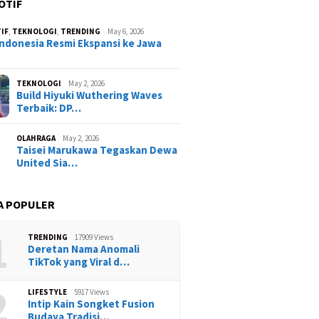
OTIF
IF
,
TEKNOLOGI
,
TRENDING
May 6, 2026
ndonesia Resmi Ekspansi ke Jawa
TEKNOLOGI
May 2, 2026
Build Hiyuki Wuthering Waves
Terbaik: DP…
OLAHRAGA
May 2, 2026
Taisei Marukawa Tegaskan Dewa
United Sia…
A POPULER
1
TRENDING
17909 Views
Deretan Nama Anomali
TikTok yang Viral d…
2
LIFESTYLE
5917 Views
Intip Kain Songket Fusion
Budaya Tradisi…