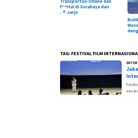
nsportasi Online dan
ital di Surabaya dan
«
oarjo
Build Hiyuki Wuthering
Tais
Waves Terbaik: DPS Glacio
Dewa
dengan Damage Gila!
Laga
TAG:
FESTIVAL FILM INTERNASIONA
ENTER
Jaka
Inte
Festiv
secara