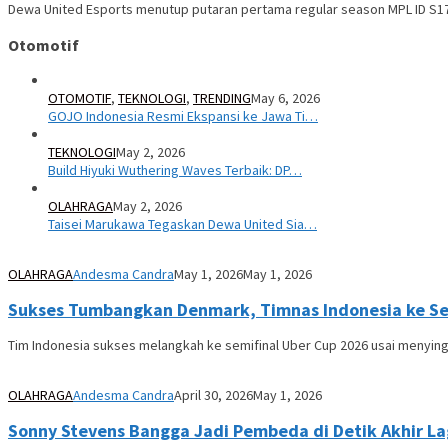
Dewa United Esports menutup putaran pertama regular season MPL ID S
Otomotif
OTOMOTIF
,
TEKNOLOGI
,
TRENDING
May 6, 2026
GOJO Indonesia Resmi Ekspansi ke Jawa Ti…
TEKNOLOGI
May 2, 2026
Build Hiyuki Wuthering Waves Terbaik: DP…
OLAHRAGA
May 2, 2026
Taisei Marukawa Tegaskan Dewa United Sia…
OLAHRAGA
Andesma Candra
May 1, 2026
May 1, 2026
Sukses Tumbangkan Denmark, Timnas Indonesia ke Se
Tim Indonesia sukses melangkah ke semifinal Uber Cup 2026 usai menying
OLAHRAGA
Andesma Candra
April 30, 2026
May 1, 2026
Sonny Stevens Bangga Jadi Pembeda di Detik Akhir La