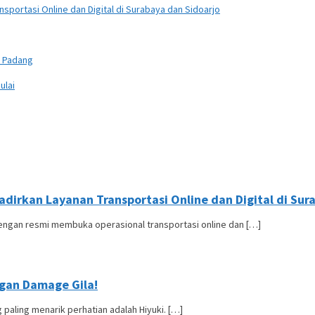
sportasi Online dan Digital di Surabaya dan Sidoarjo
n Padang
ulai
dirkan Layanan Transportasi Online dan Digital di Sur
ngan resmi membuka operasional transportasi online dan […]
ngan Damage Gila!
paling menarik perhatian adalah Hiyuki. […]