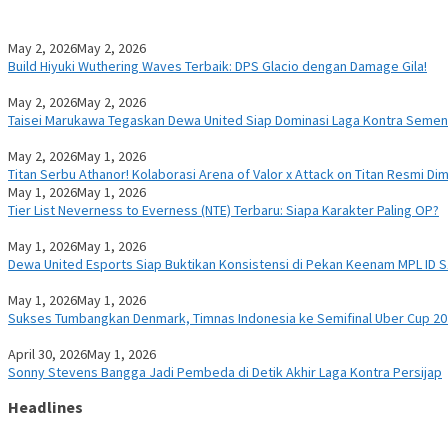
May 2, 2026
May 2, 2026
Build Hiyuki Wuthering Waves Terbaik: DPS Glacio dengan Damage Gila!
May 2, 2026
May 2, 2026
Taisei Marukawa Tegaskan Dewa United Siap Dominasi Laga Kontra Seme
May 2, 2026
May 1, 2026
Titan Serbu Athanor! Kolaborasi Arena of Valor x Attack on Titan Resmi Dim
May 1, 2026
May 1, 2026
Tier List Neverness to Everness (NTE) Terbaru: Siapa Karakter Paling OP?
May 1, 2026
May 1, 2026
Dewa United Esports Siap Buktikan Konsistensi di Pekan Keenam MPL ID 
May 1, 2026
May 1, 2026
Sukses Tumbangkan Denmark, Timnas Indonesia ke Semifinal Uber Cup 20
April 30, 2026
May 1, 2026
Sonny Stevens Bangga Jadi Pembeda di Detik Akhir Laga Kontra Persijap
Headlines