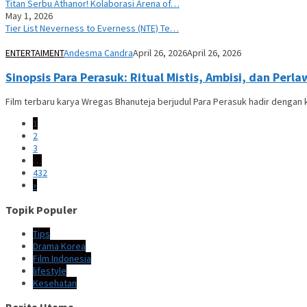
Titan Serbu Athanor! Kolaborasi Arena of…
May 1, 2026
Tier List Neverness to Everness (NTE) Te…
ENTERTAIMENT
Andesma Candra
April 26, 2026
April 26, 2026
Sinopsis Para Perasuk: Ritual Mistis, Ambisi, dan Per
Film terbaru karya Wregas Bhanuteja berjudul Para Perasuk hadir denga
1
2
3
…
432
»
Topik Populer
Tips
Drama Korea
Film Indonesia
lifestyle
Kesehatan