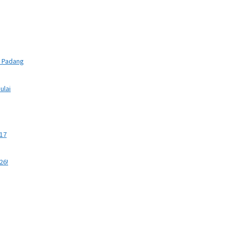
n Padang
ulai
S17
26!