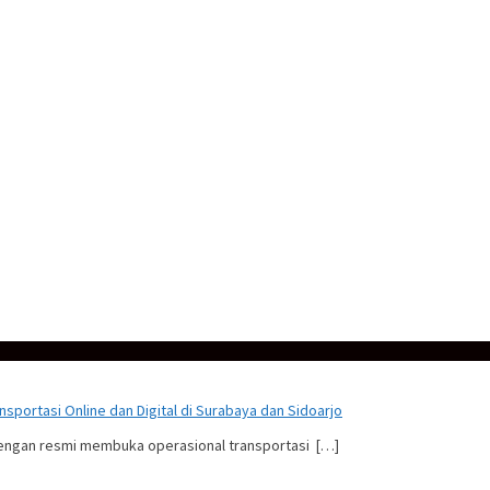
sportasi Online dan Digital di Surabaya dan Sidoarjo
engan resmi membuka operasional transportasi […]