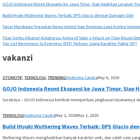
GOJO Indonesia Resmi Ekspansi ke Jawa Timur, Siap Hadirkan Layanan Tran
Build Hiyuki Wuthering Waves Terbaik: DPS Glacio dengan Damage Gila!
Taisei Marukawa Tegaskan Dewa United Siap Dominasi Laga Kontra Seme
Titan Serbu Athanor! Kolaborasi Arena of Valor x Attack on Titan Resmi Dim
Tier List Neverness to Everness (NTE) Terbaru: Siapa Karakter Paling OP?
vakanzi
OTOMOTIF
,
TEKNOLOGI
,
TRENDING
Andesma Candra
May 6, 2026
GOJO Indonesia Resmi Ekspansi ke Jawa Timur, Siap Ha
Surabaya – GOJO Indonesia kembali memperluas jangkauan layanannya de
TEKNOLOGI
Andesma Candra
May 2, 2026
May 2, 2026
Build Hiyuki Wuthering Waves Terbaik: DPS Glacio de
Wuthering Waves menghadirkan banyak karakter unik, dan salah satu yang 