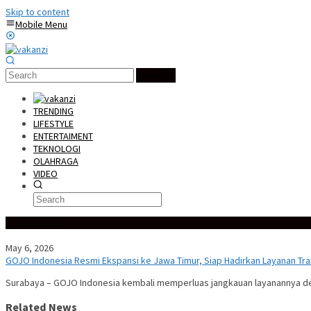
Skip to content
Mobile Menu
Search
TRENDING
LIFESTYLE
ENTERTAIMENT
TEKNOLOGI
OLAHRAGA
VIDEO
Special Content
May 6, 2026
GOJO Indonesia Resmi Ekspansi ke Jawa Timur, Siap Hadirkan Layanan Tran
Surabaya – GOJO Indonesia kembali memperluas jangkauan layanannya d
Related News