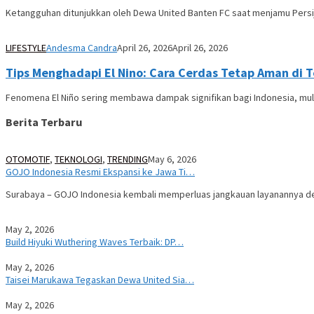
Ketangguhan ditunjukkan oleh Dewa United Banten FC saat menjamu Persi
LIFESTYLE
Andesma Candra
April 26, 2026
April 26, 2026
Tips Menghadapi El Nino: Cara Cerdas Tetap Aman di
Fenomena El Niño sering membawa dampak signifikan bagi Indonesia, mul
Berita Terbaru
OTOMOTIF
,
TEKNOLOGI
,
TRENDING
May 6, 2026
GOJO Indonesia Resmi Ekspansi ke Jawa Ti…
Surabaya – GOJO Indonesia kembali memperluas jangkauan layanannya d
May 2, 2026
Build Hiyuki Wuthering Waves Terbaik: DP…
May 2, 2026
Taisei Marukawa Tegaskan Dewa United Sia…
May 2, 2026