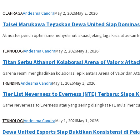
OLAHRAGA
Andesma Candra
May 2, 2026
May 2, 2026
Taisei Marukawa Tegaskan Dewa United Siap Dominas
Atmosfer penuh optimisme menyelimuti skuad jelang laga krusial pekan k
TEKNOLOGI
Andesma Candra
May 2, 2026
May 1, 2026
Titan Serbu Athanor! Kolaborasi Arena of Valor x Atta
Garena resmi menghadirkan kolaborasi epik antara Arena of Valor dan Atta
TRENDING
Andesma Candra
May 1, 2026
May 1, 2026
Tier List Neverness to Everness (NTE) Terbaru: Siapa K
Game Neverness to Everness atau yang sering disingkat NTE mulai mencur
TEKNOLOGI
Andesma Candra
May 1, 2026
May 1, 2026
Dewa United Esports Siap Buktikan Konsistensi di Pe