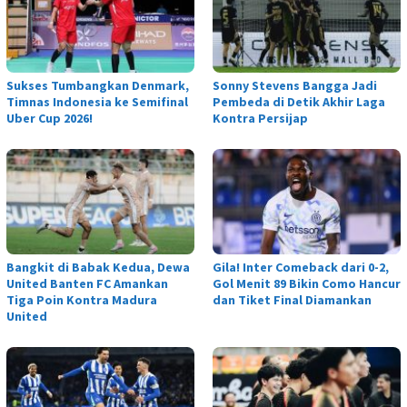
Sukses Tumbangkan Denmark,
Sonny Stevens Bangga Jadi
Timnas Indonesia ke Semifinal
Pembeda di Detik Akhir Laga
Uber Cup 2026!
Kontra Persijap
Bangkit di Babak Kedua, Dewa
Gila! Inter Comeback dari 0-2,
United Banten FC Amankan
Gol Menit 89 Bikin Como Hancur
Tiga Poin Kontra Madura
dan Tiket Final Diamankan
United