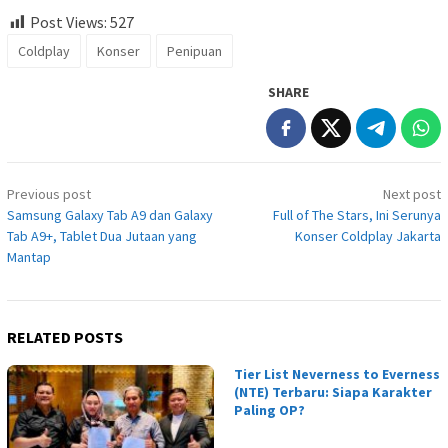
Post Views:
527
Coldplay
Konser
Penipuan
SHARE
Post
Previous post
Next post
navigation
Samsung Galaxy Tab A9 dan Galaxy
Full of The Stars, Ini Serunya
Tab A9+, Tablet Dua Jutaan yang
Konser Coldplay Jakarta
Mantap
RELATED POSTS
Tier List Neverness to Everness
(NTE) Terbaru: Siapa Karakter
Paling OP?