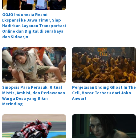
GOJO Indonesia Resmi
Ekspansi ke Jawa Timur, Siap
Hadirkan Layanan Transportasi
Online dan Digital di Surabaya
dan Sidoarjo
Sinopsis Para Perasuk: Ritual
Penjelasan Ending Ghost In The
Mistis, Ambisi, dan Perlawanan
Cell, Horor Terbaru dari Joko
Warga Desa yang Bikin
Anwar!
Merinding