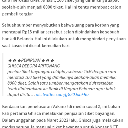
seolah-olah menjadi 8000 tiket. Hal ini tentu membuat calon
pembeli tergiur.
Sebuah sumber menyebutkan bahwa uang para korban yang
mencapai Rp15 miliar tersebut telah dipindahkan ke sebuah
bank di Belanda. Hal ini dilakukan untuk menghindari penyitaan
saat kasus ini diusut kemudian hari.
🔥🔥🔥PENIPUAN🔥🔥🔥
GHISCA DEBORA ARITONANG
penipu tiket bayangan coldplay sebesar 15M dengan cara
merotasi 100 tiket yang dimilikinya seakan-akan memiliki
8000 tiket. Salah satu sumber mengatakan duit tersebut
telah dipindahkan ke Bank di Negara Belanda agar tidak
dapat disita…
pic.twitter.com/gG20JonFRo
— TOKO PARMO (@tokoparmo)
November 15, 2023
Berdasarkan penelusuran Vakanz! di media sosial X, ini bukan
kali pertama Ghisca melakukan penjualan tiket bayangan.
Dalam unggahan pada Maret 2023 lalu, Ghisca juga melakukan
modus serupa. Ia menjual tiket bayangan untuk konser NCT