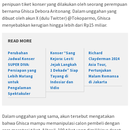
penipuan tiket konser yang dilakukan oleh seorang perempuan
bernama Ghisca Debora Aritonang. Dalam unggahan yang
dibuat oleh akun X (dulu Twitter) @Tokoparmo, Ghisca
menyebabkan kerugian hingga lebih dari Rp15 miliar.
READ MORE
Perubahan
Konser “Sang
Richard
Jadwal Konser
Kejora: Lesti
Clayderman 2024
SUPER DIVA:
Jejak Langkah
Asia Tour,
Persiapan yang
1 Dekade” Siap
Pertunjukan
Lebih Matang
Tayang di
Malam Romansa
untuk
Indosiar dan
di Jakarta
Pengalaman
Vidio
Spektakuler
Dalam unggahan yang sama, akun tersebut mengatakan
bahwa Ghisca mampu memanipulasi calon pembeli dengan
cara merotasi tiket. Alhasil, 100 tiket yang dimilikinya dapat