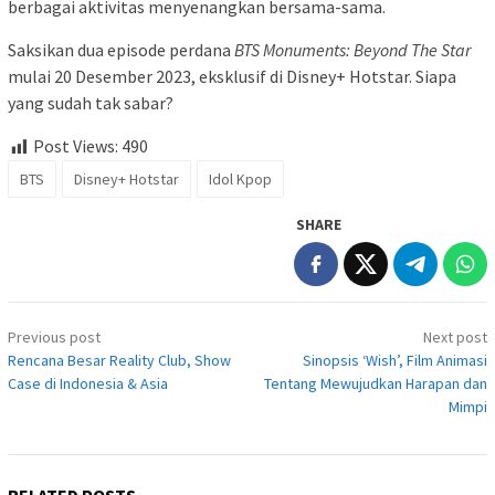
berbagai aktivitas menyenangkan bersama-sama.
Saksikan dua episode perdana
BTS Monuments: Beyond The Star
mulai 20 Desember 2023, eksklusif di Disney+ Hotstar. Siapa
yang sudah tak sabar?
Post Views:
490
BTS
Disney+ Hotstar
Idol Kpop
SHARE
Post
Previous post
Next post
navigation
Rencana Besar Reality Club, Show
Sinopsis ‘Wish’, Film Animasi
Case di Indonesia & Asia
Tentang Mewujudkan Harapan dan
Mimpi
RELATED POSTS