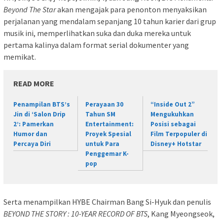
Beyond The Star
akan mengajak para penonton menyaksikan
perjalanan yang mendalam sepanjang 10 tahun karier dari grup
musik ini, memperlihatkan suka dan duka mereka untuk
pertama kalinya dalam format serial dokumenter yang
memikat.
READ MORE
Penampilan BTS’s
Perayaan 30
“Inside Out 2”
Jin di ‘Salon Drip
Tahun SM
Mengukuhkan
2’: Pamerkan
Entertainment:
Posisi sebagai
Humor dan
Proyek Spesial
Film Terpopuler di
Percaya Diri
untuk Para
Disney+ Hotstar
Penggemar K-
pop
Serta menampilkan HYBE Chairman Bang Si-Hyuk dan penulis
BEYOND THE STORY : 10-YEAR RECORD OF BTS
, Kang Myeongseok,