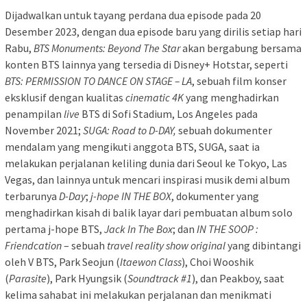
Dijadwalkan untuk tayang perdana dua episode pada 20
Desember 2023, dengan dua episode baru yang dirilis setiap hari
Rabu,
BTS Monuments: Beyond The Star
akan bergabung bersama
konten BTS lainnya yang tersedia di Disney+ Hotstar, seperti
BTS: PERMISSION TO DANCE ON STAGE – LA
, sebuah film konser
eksklusif dengan kualitas
cinematic 4K
yang menghadirkan
penampilan
live
BTS di Sofi Stadium, Los Angeles pada
November 2021;
SUGA: Road to D-DAY,
sebuah dokumenter
mendalam yang mengikuti anggota BTS, SUGA, saat ia
melakukan perjalanan keliling dunia dari Seoul ke Tokyo, Las
Vegas, dan lainnya untuk mencari inspirasi musik demi album
terbarunya
D-Day
;
j-hope IN THE BOX
, dokumenter yang
menghadirkan kisah di balik layar dari pembuatan album solo
pertama j-hope BTS,
Jack In The Box
; dan
IN THE SOOP :
Friendcation
– sebuah
travel reality
show
original
yang dibintangi
oleh V BTS, Park Seojun (
Itaewon Class
), Choi Wooshik
(
Parasite
), Park Hyungsik (
Soundtrack #1
), dan Peakboy, saat
kelima sahabat ini melakukan perjalanan dan menikmati