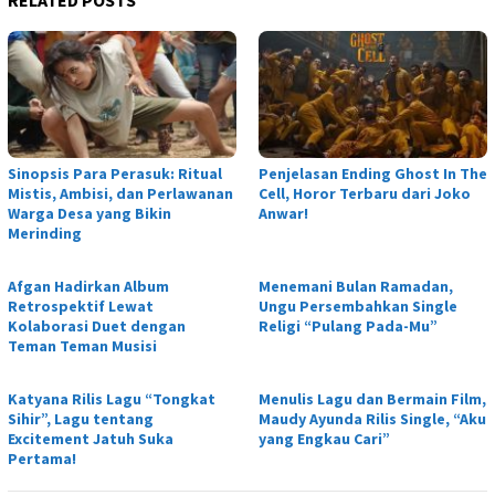
Sinopsis Para Perasuk: Ritual
Penjelasan Ending Ghost In The
Mistis, Ambisi, dan Perlawanan
Cell, Horor Terbaru dari Joko
Warga Desa yang Bikin
Anwar!
Merinding
Afgan Hadirkan Album
Menemani Bulan Ramadan,
Retrospektif Lewat
Ungu Persembahkan Single
Kolaborasi Duet dengan
Religi “Pulang Pada-Mu”
Teman Teman Musisi
Katyana Rilis Lagu “Tongkat
Menulis Lagu dan Bermain Film,
Sihir”, Lagu tentang
Maudy Ayunda Rilis Single, “Aku
Excitement Jatuh Suka
yang Engkau Cari”
Pertama!