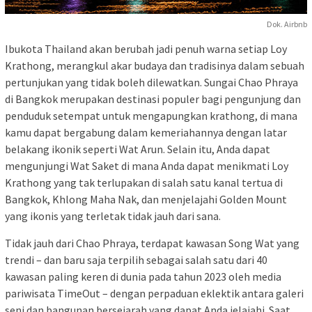
Dok. Airbnb
Ibukota Thailand akan berubah jadi penuh warna setiap Loy
Krathong, merangkul akar budaya dan tradisinya dalam sebuah
pertunjukan yang tidak boleh dilewatkan. Sungai Chao Phraya
di Bangkok merupakan destinasi populer bagi pengunjung dan
penduduk setempat untuk mengapungkan krathong, di mana
kamu dapat bergabung dalam kemeriahannya dengan latar
belakang ikonik seperti Wat Arun. Selain itu, Anda dapat
mengunjungi Wat Saket di mana Anda dapat menikmati Loy
Krathong yang tak terlupakan di salah satu kanal tertua di
Bangkok, Khlong Maha Nak, dan menjelajahi Golden Mount
yang ikonis yang terletak tidak jauh dari sana.
Tidak jauh dari Chao Phraya, terdapat kawasan Song Wat yang
trendi – dan baru saja terpilih sebagai salah satu dari 40
kawasan paling keren di dunia pada tahun 2023 oleh media
pariwisata TimeOut – dengan perpaduan eklektik antara galeri
seni dan bangunan bersejarah yang dapat Anda jelajahi. Saat