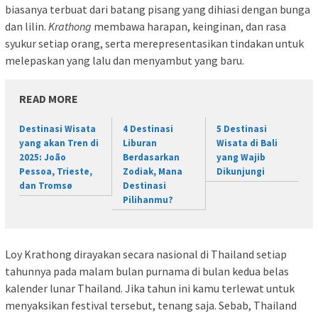
biasanya terbuat dari batang pisang yang dihiasi dengan bunga
dan lilin.
Krathong
membawa harapan, keinginan, dan rasa
syukur setiap orang, serta merepresentasikan tindakan untuk
melepaskan yang lalu dan menyambut yang baru.
READ MORE
Destinasi Wisata
4 Destinasi
5 Destinasi
yang akan Tren di
Liburan
Wisata di Bali
2025: João
Berdasarkan
yang Wajib
Pessoa, Trieste,
Zodiak, Mana
Dikunjungi
dan Tromsø
Destinasi
Pilihanmu?
Loy Krathong dirayakan secara nasional di Thailand setiap
tahunnya pada malam bulan purnama di bulan kedua belas
kalender lunar Thailand. Jika tahun ini kamu terlewat untuk
menyaksikan festival tersebut, tenang saja. Sebab, Thailand