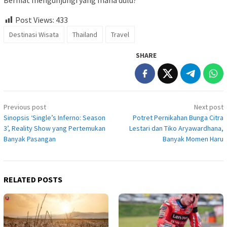
Berniat mengunjungi yang mana dulu?
Post Views:
433
Destinasi Wisata
Thailand
Travel
SHARE
Post
Previous post
Next post
navigation
Sinopsis ‘Single’s Inferno: Season
Potret Pernikahan Bunga Citra
3’, Reality Show yang Pertemukan
Lestari dan Tiko Aryawardhana,
Banyak Pasangan
Banyak Momen Haru
RELATED POSTS