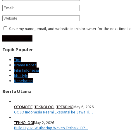
Save my name, email, and website in this browser for the next time I
Topik Populer
Tips
Drama Korea
Film Indonesia
lifestyle
Kesehatan
Berita Utama
OTOMOTIF
,
TEKNOLOGI
,
TRENDING
May 6, 2026
GOJO Indonesia Resmi Ekspansi ke Jawa Ti…
TEKNOLOGI
May 2, 2026
Build Hiyuki Wuthering Waves Terbaik: DP…