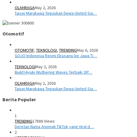
OLAHRAGA
May 2, 2026
Taisei Marukawa Tegaskan Dewa United Sia…
Otomotif
OTOMOTIF
,
TEKNOLOGI
,
TRENDING
May 6, 2026
GOJO Indonesia Resmi Ekspansi ke Jawa Ti…
TEKNOLOGI
May 2, 2026
Build Hiyuki Wuthering Waves Terbaik: DP…
OLAHRAGA
May 2, 2026
Taisei Marukawa Tegaskan Dewa United Sia…
Berita Populer
1
TRENDING
17886 Views
Deretan Nama Anomali TikTok yang Viral d…
2