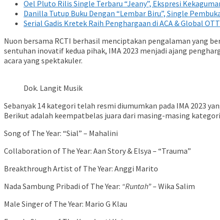
Oel Pluto Rilis Single Terbaru “Jeany”, Ekspresi Kekagum
Danilla Tutup Buku Dengan “Lembar Biru”, Single Pembuk
Serial Gadis Kretek Raih Penghargaan di ACA & Global OT
Nuon bersama RCTI berhasil menciptakan pengalaman yang berke
sentuhan inovatif kedua pihak, IMA 2023 menjadi ajang pengha
acara yang spektakuler.
Dok. Langit Musik
Sebanyak 14 kategori telah resmi diumumkan pada IMA 2023 ya
Berikut adalah keempatbelas juara dari masing-masing kategori.
Song of The Year: “Sial” – Mahalini
Collaboration of The Year: Aan Story & Elsya – “Trauma”
Breakthrough Artist of The Year: Anggi Marito
Nada Sambung Pribadi of The Year:
“Runtah”
– Wika Salim
Male Singer of The Year: Mario G Klau