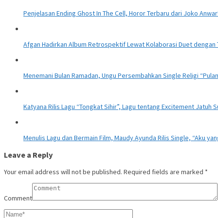
Penjelasan Ending Ghost In The Cell, Horor Terbaru dari Joko Anwar
Afgan Hadirkan Album Retrospektif Lewat Kolaborasi Duet dengan
Menemani Bulan Ramadan, Ungu Persembahkan Single Religi “Pula
Katyana Rilis Lagu “Tongkat Sihir”, Lagu tentang Excitement Jatuh 
Menulis Lagu dan Bermain Film, Maudy Ayunda Rilis Single, “Aku yan
Leave a Reply
Your email address will not be published.
Required fields are marked
*
Comment