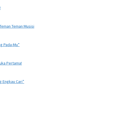
!
 Teman Teman Musisi
ng Pada-Mu”
Suka Pertama!
g Engkau Cari”