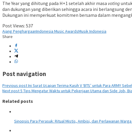
The Year yang dihitung pada H+1 setelah akhir masa
voting
untuk
dan dukungan yang diberikan sehingga acara ini berlangsung d
Dukungan ini memperkuat komitmen bersama dalam mengangkat 
Post Views:
537
Ajang Penghargaan
Indonesia Music Awards
Musik Indonesia
Share
Post navigation
Previous post
Ini Surat Ucapan Terima Kasih V ‘BTS’ untuk Para ARMY Seb
Next post
5 Tips Mengatur Waktu untuk Pekerjaan Utama dan Side Job, Bi
Related posts
Sinopsis Para Perasuk: Ritual Mistis, Ambisi, dan Perlawanan Warga