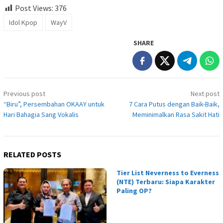
Post Views:
376
Idol Kpop
WayV
SHARE
Post
Previous post
Next post
navigation
“Biru”, Persembahan OKAAY untuk
7 Cara Putus dengan Baik-Baik,
Hari Bahagia Sang Vokalis
Meminimalkan Rasa Sakit Hati
RELATED POSTS
Tier List Neverness to Everness
(NTE) Terbaru: Siapa Karakter
Paling OP?