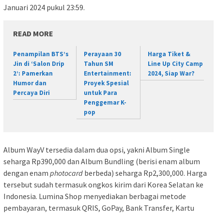
Januari 2024 pukul 23:59.
READ MORE
Penampilan BTS’s
Perayaan 30
Harga Tiket &
Jin di ‘Salon Drip
Tahun SM
Line Up City Camp
2’: Pamerkan
Entertainment:
2024, Siap War?
Humor dan
Proyek Spesial
Percaya Diri
untuk Para
Penggemar K-
pop
Album WayV tersedia dalam dua opsi, yakni Album Single
seharga Rp390,000 dan Album Bundling (berisi enam album
dengan enam
photocard
berbeda) seharga Rp2,300,000. Harga
tersebut sudah termasuk ongkos kirim dari Korea Selatan ke
Indonesia. Lumina Shop menyediakan berbagai metode
pembayaran, termasuk QRIS, GoPay, Bank Transfer, Kartu