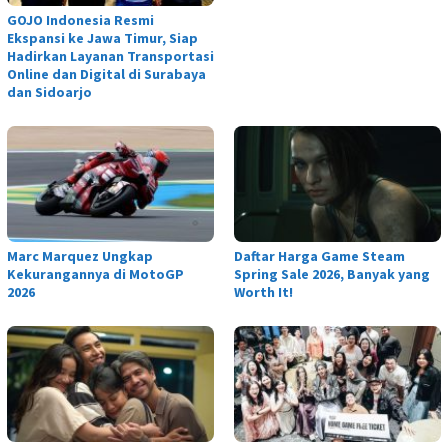
GOJO Indonesia Resmi
Ekspansi ke Jawa Timur, Siap
Hadirkan Layanan Transportasi
Online dan Digital di Surabaya
dan Sidoarjo
Marc Marquez Ungkap
Daftar Harga Game Steam
Kekurangannya di MotoGP
Spring Sale 2026, Banyak yang
2026
Worth It!