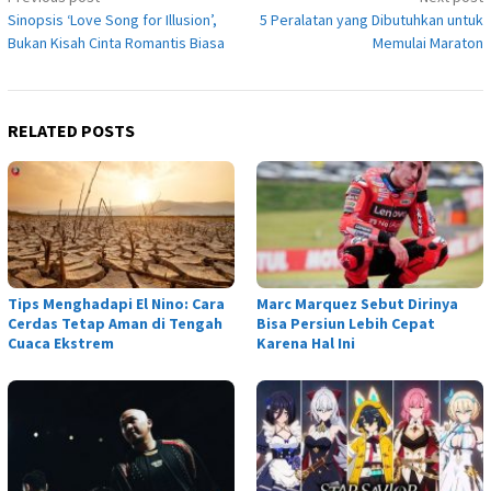
navigation
Sinopsis ‘Love Song for Illusion’,
5 Peralatan yang Dibutuhkan untuk
Bukan Kisah Cinta Romantis Biasa
Memulai Maraton
RELATED POSTS
Tips Menghadapi El Nino: Cara
Marc Marquez Sebut Dirinya
Cerdas Tetap Aman di Tengah
Bisa Persiun Lebih Cepat
Cuaca Ekstrem
Karena Hal Ini