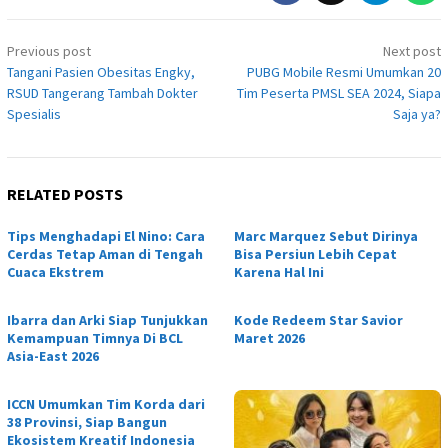
Post
Previous post
Next post
navigation
Tangani Pasien Obesitas Engky,
PUBG Mobile Resmi Umumkan 20
RSUD Tangerang Tambah Dokter
Tim Peserta PMSL SEA 2024, Siapa
Spesialis
Saja ya?
RELATED POSTS
Tips Menghadapi El Nino: Cara
Marc Marquez Sebut Dirinya
Cerdas Tetap Aman di Tengah
Bisa Persiun Lebih Cepat
Cuaca Ekstrem
Karena Hal Ini
Ibarra dan Arki Siap Tunjukkan
Kode Redeem Star Savior
Kemampuan Timnya Di BCL
Maret 2026
Asia-East 2026
ICCN Umumkan Tim Korda dari
38 Provinsi, Siap Bangun
Ekosistem Kreatif Indonesia