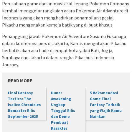
Perusahaan game dan animasi asal Jepang Pokemon Company
kembali menggelar rangkaian acara Pokemon Air Adventure di
Indonesia yang akan menghadirkan penampilan spesial
Pikachu mengenakan kemeja batik yang di buat khusus.
Penanggung jawab Pokemon Air Adventure Susumu Fukunaga
dalam konferensi pers di Jakarta, Kamis mengatakan Pikachu
berbatik akan ada hadir di empat kota yakni Bali, Jogja,
Surabaya dan Jakarta dalam rangka Pikachu’s Indonesia
Journey.
READ MORE
Final Fantasy
Dune:
5 Rekomendasi
Tactics: The
Awakening
Game Final
Ivalice Chronicles
Ungkap
Fantasy Terbaik
Remaster Rilis
Tanggal Rilis
yang Wajib Kamu
September 2025
dan Demo
Mainkan
Pembuat
Karakter