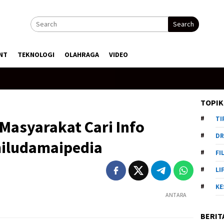
Search
NT
TEKNOLOGI
OLAHRAGA
VIDEO
TOPIK
TI
Masyarakat Cari Info
DR
iludamaipedia
FI
LI
KE
ANTARA
BERIT