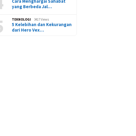
4
Cara Menghargai Sahabat
yang Berbeda Jal…
5
TEKNOLOGI
3417 Views
5 Kelebihan dan Kekurangan
dari Hero Vex…