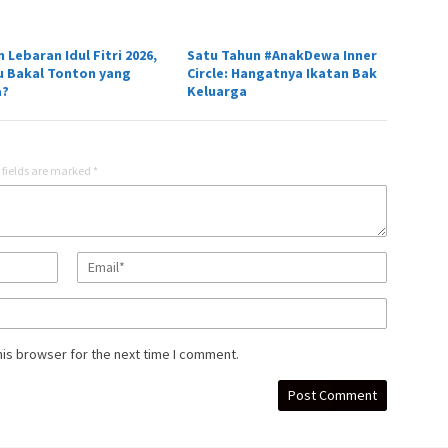
m Lebaran Idul Fitri 2026,
Satu Tahun #AnakDewa Inner
 Bakal Tonton yang
Circle: Hangatnya Ikatan Bak
a?
Keluarga
 fields are marked
*
his browser for the next time I comment.