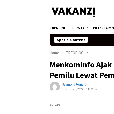
Skip
to
content
TRENDING
LIFESTYLE
ENTERTAIME
Special Content
Home
TRENDING
Menkominfo Ajak 
Pemilu Lewat Pem
Raymond Reynaldi
February 6, 2024
312 Views
ANTARA