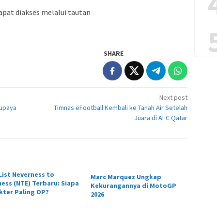
pat diakses melalui tautan
SHARE
Next post
Supaya
Timnas eFootball Kembali ke Tanah Air Setelah
Juara di AFC Qatar
 List Neverness to
Marc Marquez Ungkap
ness (NTE) Terbaru: Siapa
Kekurangannya di MotoGP
kter Paling OP?
2026