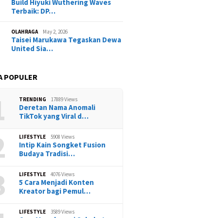
Build Hiyuki Wuthering Waves
Terbaik: DP…
OLAHRAGA
May 2, 2026
Taisei Marukawa Tegaskan Dewa
United Sia…
A POPULER
1
TRENDING
17889 Views
Deretan Nama Anomali
TikTok yang Viral d…
2
LIFESTYLE
5908 Views
Intip Kain Songket Fusion
Budaya Tradisi…
3
LIFESTYLE
4076 Views
5 Cara Menjadi Konten
Kreator bagi Pemul…
LIFESTYLE
3589 Views