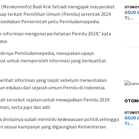
 (Menkominfo) Budi Arie Setiadi mengajak masyarakat
OTOMOT
GOJO I
kap terkait Pemilihan Umum (Pemilu) serentak 2024
Ti…
isediakan Pemerintah yaitu Pemiludamaipedia.
r informasi mengenai perhelatan Pemilu 2024,” kata
asa.
adirnya Pemiludamaipedia, merupakan upaya
t untuk memperoleh informasi yang berkualitas
melihat informasi yang tepat sebelum menentukan
an edukasi dari sejarah umum Pemilu di Indonesia.
tah tersebut sejalan untuk mewujudkan Pemilu 2024
OTOM
an, serta jujur dan adil.
OTOMOT
GOJO I
a dinilainya sudah memiliki kedewasaan politik sehingga
Ti…
alan sesuai kampanye yang digaungkan Kementerian