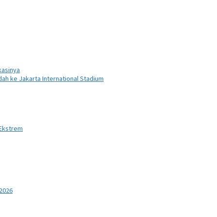
ikasinya
dah ke Jakarta International Stadium
 Ekstrem
 2026