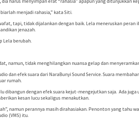
 dia harus menyimpan erat “rahasia” apapun yang ditunjukkan k
arlah menjadi rahasia,” kata Siti.
afat, tapi, tidak dijalankan dengan baik. Lela meneruskan peran 
andikan jenazah.
p Lela berubah.
 padat, namun, tidak menghilangkan nuansa gelap dan menyeramkan
io dan efek suara dari NaraBunyi Sound Service. Suara membahana 
luar rumah.
u dibangun dengan efek suara kejut-mengejutkan saja. Ada juga 
berikan kesan lucu sekaligus menakutkan.
zah”, namun perannya masih dirahasiakan. Penonton yang tahu w
dio (VMS) itu.