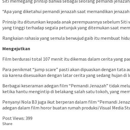
Siti memegang prinsip bahwa sebagai seorang pemandi jenazah,
“Apa yang diketahui pemandi jenazah saat memandikan jenazah bi
Prinsip itu diturunkan kepada anak perempuannya sebelum Siti w
yang tinggi terhadap segala petunjuk yang ditemukan saat mem
Rangkaian rahasia yang semula berwujud gaib itu membuat hidu
Mengejutkan
Film berdurasi total 107 menit itu dikemas dalam cerita yang
Para penikmat “jump scare” pasti akan dipuaskan dengan tata aud
sia karena disesuaikan dengan latar cerita yang sedang hujan di 
Berbagai keseraman adegan film “Pemandi Jenazah” tidak melul
ketika hantu mengintip di belakang salah satu tokoh, yang mem
Penyanyi Nola B3 juga ikut berperan dalam film “Pemandi Jena
adegan dalam film horor buatan rumah produksi Visual Media Stu
Post Views:
399
Share