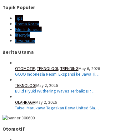
Topik Populer
Tips
Drama Korea
Film Indonesia
lifestyle
Kesehatan
Berita Utama
OTOMOTIF
,
TEKNOLOGI
,
TRENDING
May 6, 2026
GOJO Indonesia Resmi Ekspansi ke Jawa Ti…
TEKNOLOGI
May 2, 2026
Build Hiyuki Wuthering Waves Terbaik: DP…
OLAHRAGA
May 2, 2026
Taisei Marukawa Tegaskan Dewa United Sia…
Otomotif