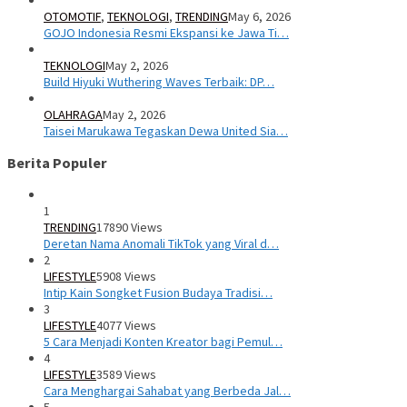
OTOMOTIF
,
TEKNOLOGI
,
TRENDING
May 6, 2026
GOJO Indonesia Resmi Ekspansi ke Jawa Ti…
TEKNOLOGI
May 2, 2026
Build Hiyuki Wuthering Waves Terbaik: DP…
OLAHRAGA
May 2, 2026
Taisei Marukawa Tegaskan Dewa United Sia…
Berita Populer
1
TRENDING
17890 Views
Deretan Nama Anomali TikTok yang Viral d…
2
LIFESTYLE
5908 Views
Intip Kain Songket Fusion Budaya Tradisi…
3
LIFESTYLE
4077 Views
5 Cara Menjadi Konten Kreator bagi Pemul…
4
LIFESTYLE
3589 Views
Cara Menghargai Sahabat yang Berbeda Jal…