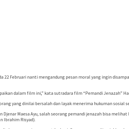
ada 22 Februari nanti mengandung pesan moral yang ingin disamp
aikan dalam film ini,” kata sutradara film “Pemandi Jenazah” Ha
ng yang dinilai bersalah dan layak menerima hukuman sosial se
 Djenar Maesa Ayu, salah seorang pemandi jenazah bisa melihat h
n Ibrahim Risyad).