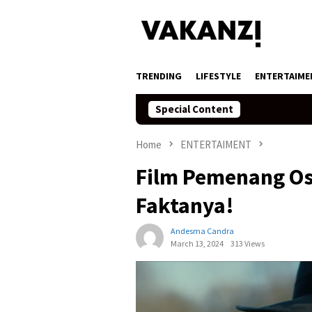
Skip
to
content
TRENDING
LIFESTYLE
ENTERTAIME
Special Content
Home
ENTERTAIMENT
Film Pemenang Osc
Faktanya!
Andesma Candra
March 13, 2024
313 Views