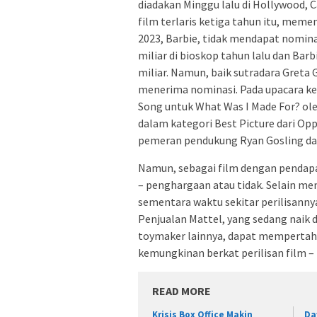
diadakan Minggu lalu di Hollywood, 
film terlaris ketiga tahun itu, mem
2023, Barbie, tidak mendapat nomi
miliar di bioskop tahun lalu dan Barb
miliar. Namun, baik sutradara Greta
menerima nominasi. Pada upacara ke
Song untuk What Was I Made For? oleh 
dalam kategori Best Picture dari Op
pemeran pendukung Ryan Gosling dan
Namun, sebagai film dengan pendapat
– penghargaan atau tidak. Selain m
sementara waktu sekitar perilisanny
Penjualan Mattel, yang sedang naik 
toymaker lainnya, dapat mempertaha
kemungkinan berkat perilisan film –
READ MORE
Krisis Box Office Makin
Da