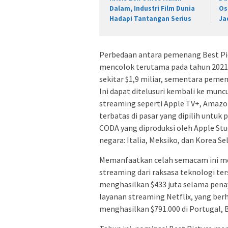
Dalam, Industri Film Dunia
Os
Hadapi Tantangan Serius
Ja
Perbedaan antara pemenang Best Pict
mencolok terutama pada tahun 2021
sekitar $1,9 miliar, sementara peme
Ini dapat ditelusuri kembali ke munc
streaming seperti Apple TV+, Amazon 
terbatas di pasar yang dipilih untu
CODA yang diproduksi oleh Apple Stud
negara: Italia, Meksiko, dan Korea Se
Memanfaatkan celah semacam ini m
streaming dari raksasa teknologi te
menghasilkan $433 juta selama penay
layanan streaming Netflix, yang be
menghasilkan $791.000 di Portugal, B