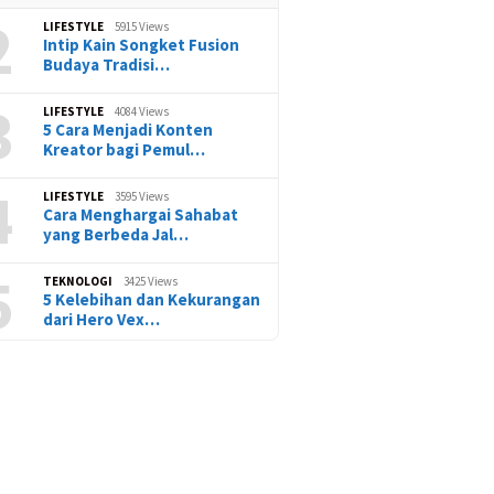
2
LIFESTYLE
5915 Views
Intip Kain Songket Fusion
Budaya Tradisi…
3
LIFESTYLE
4084 Views
5 Cara Menjadi Konten
Kreator bagi Pemul…
4
LIFESTYLE
3595 Views
Cara Menghargai Sahabat
yang Berbeda Jal…
5
TEKNOLOGI
3425 Views
5 Kelebihan dan Kekurangan
dari Hero Vex…