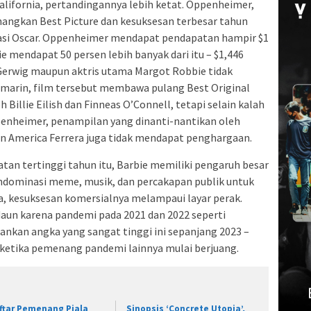
California, pertandingannya lebih ketat. Oppenheimer,
enangkan Best Picture dan kesuksesan terbesar tahun
nasi Oscar. Oppenheimer mendapat pendapatan hampir $1
ie mendapat 50 persen lebih banyak dari itu – $1,446
 Gerwig maupun aktris utama Margot Robbie tidak
marin, film tersebut membawa pulang Best Original
Billie Eilish dan Finneas O’Connell, tetapi selain kalah
penheimer, penampilan yang dinanti-nantikan oleh
 America Ferrera juga tidak mendapat penghargaan.
an tertinggi tahun itu, Barbie memiliki pengaruh besar
endominasi meme, musik, dan percakapan publik untuk
a, kesuksesan komersialnya melampaui layar perak.
daun karena pandemi pada 2021 dan 2022 seperti
nkan angka yang sangat tinggi ini sepanjang 2023 –
 ketika pemenang pandemi lainnya mulai berjuang.
ftar Pemenang Piala
Sinopsis ‘Concrete Utopia’,