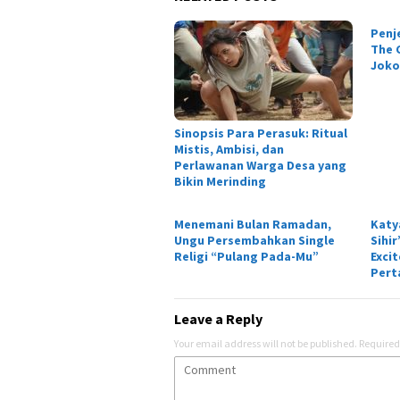
Penj
The C
Joko
Sinopsis Para Perasuk: Ritual
Mistis, Ambisi, dan
Perlawanan Warga Desa yang
Bikin Merinding
Menemani Bulan Ramadan,
Katy
Ungu Persembahkan Single
Sihi
Religi “Pulang Pada-Mu”
Exci
Pert
Leave a Reply
Your email address will not be published.
Required