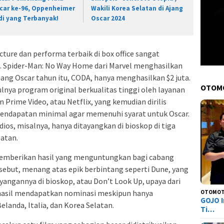
car ke-96, Oppenheimer
Wakili Korea Selatan di Ajang
di yang Terbanyak!
Oscar 2024
ure dan performa terbaik di box office sangat
. Spider-Man: No Way Home dari Marvel menghasilkan
nang Oscar tahun itu, CODA, hanya menghasilkan $2 juta.
OTOM
ulnya program original berkualitas tinggi oleh layanan
Prime Video, atau Netflix, yang kemudian dirilis
k pendapatan minimal agar memenuhi syarat untuk Oscar.
ios, misalnya, hanya ditayangkan di bioskop di tiga
latan.
emberikan hasil yang menguntungkan bagi cabang
rsebut, menang atas epik berbintang seperti Dune, yang
angannya di bioskop, atau Don’t Look Up, upaya dari
rhasil mendapatkan nominasi meskipun hanya
OTOMOT
GOJO I
elanda, Italia, dan Korea Selatan.
Ti…