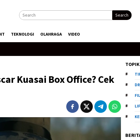
Search
NT
TEKNOLOGI
OLAHRAGA
VIDEO
TOPIK
TI
ar Kuasai Box Office? Cek
DR
FI
LI
KE
BERIT