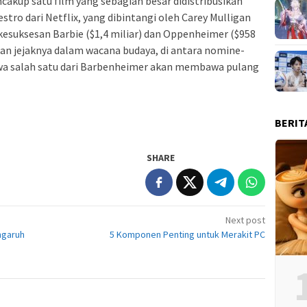
cakup satu film yang sebagian besar didistribusikan
stro dari Netflix, yang dibintangi oleh Carey Mulligan
esuksesan Barbie ($1,4 miliar) dan Oppenheimer ($958
an jejaknya dalam wacana budaya, di antara nomine-
hwa salah satu dari Barbenheimer akan membawa pulang
BERIT
SHARE
Next post
ngaruh
5 Komponen Penting untuk Merakit PC