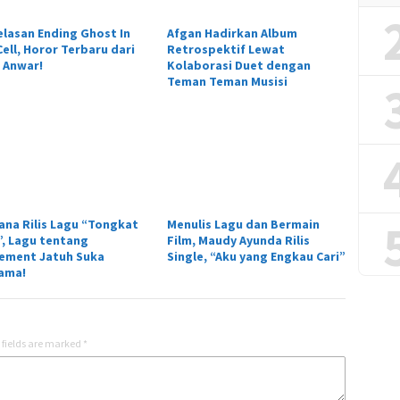
elasan Ending Ghost In
Afgan Hadirkan Album
ell, Horor Terbaru dari
Retrospektif Lewat
 Anwar!
Kolaborasi Duet dengan
Teman Teman Musisi
ana Rilis Lagu “Tongkat
Menulis Lagu dan Bermain
r”, Lagu tentang
Film, Maudy Ayunda Rilis
tement Jatuh Suka
Single, “Aku yang Engkau Cari”
ama!
 fields are marked
*