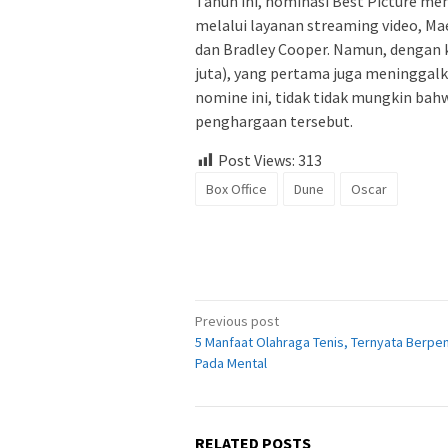
Tahun ini, nominasi Best Picture men
melalui layanan streaming video, Mae
dan Bradley Cooper. Namun, dengan k
juta), yang pertama juga meninggalk
nomine ini, tidak tidak mungkin ba
penghargaan tersebut.
Post Views:
313
Box Office
Dune
Oscar
Post
Previous post
5 Manfaat Olahraga Tenis, Ternyata Berpe
navigation
Pada Mental
RELATED POSTS