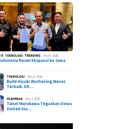
IF
,
TEKNOLOGI
,
TRENDING
May 6, 2026
ndonesia Resmi Ekspansi ke Jawa
TEKNOLOGI
May 2, 2026
Build Hiyuki Wuthering Waves
Terbaik: DP…
OLAHRAGA
May 2, 2026
Taisei Marukawa Tegaskan Dewa
United Sia…