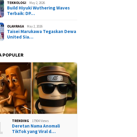
TEKNOLOGI
May 2, 2026
Build Hiyuki Wuthering Waves
Terbaik: DP…
OLAHRAGA
May 2, 2026
Taisei Marukawa Tegaskan Dewa
United Sia…
A POPULER
1
TRENDING
17904 Views
Deretan Nama Anomali
TikTok yang Viral d…