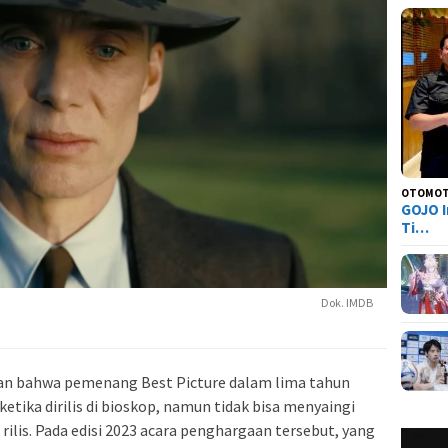
OTOMOT
GOJO I
Ti…
Dok. IMDB
kan bahwa pemenang Best Picture dalam lima tahun
 ketika dirilis di bioskop, namun tidak bisa menyaingi
rilis. Pada edisi 2023 acara penghargaan tersebut, yang