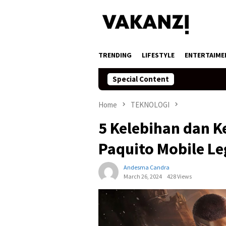
Skip
to
content
TRENDING
LIFESTYLE
ENTERTAIME
Special Content
Home
TEKNOLOGI
5 Kelebihan dan K
Paquito Mobile L
Andesma Candra
March 26, 2024
428 Views