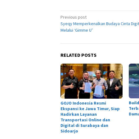
Post
Previous post
Syeqy Memperkenalkan Budaya Cinta Digit
navigation
Melalui ‘Gimme U’
RELATED POSTS
Buil
GOJO Indonesia Resmi
Terb
Ekspansi ke Jawa Timur, Siap
Dama
Hadirkan Layanan
Transportasi Online dan
Digital di Surabaya dan
Sidoarjo