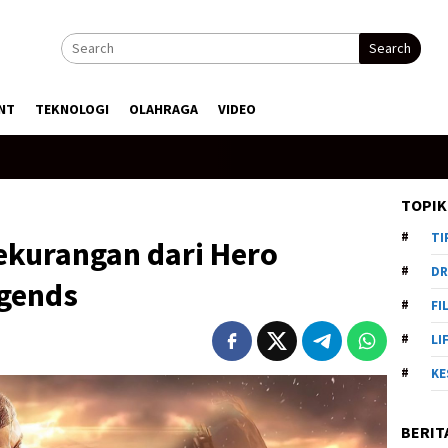
Search
NT
TEKNOLOGI
OLAHRAGA
VIDEO
TOPIK
TI
ekurangan dari Hero
DR
egends
FI
LI
KE
BERIT