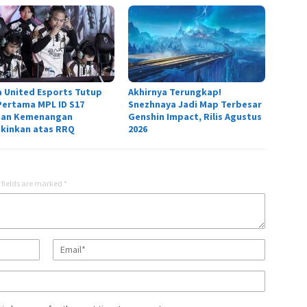
 United Esports Tutup
Akhirnya Terungkap!
Pertama MPL ID S17
Snezhnaya Jadi Map Terbesar
an Kemenangan
Genshin Impact, Rilis Agustus
kinkan atas RRQ
2026
 fields are marked
*