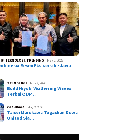
IF
,
TEKNOLOGI
,
TRENDING
May 6, 2026
ndonesia Resmi Ekspansi ke Jawa
TEKNOLOGI
May 2, 2026
Build Hiyuki Wuthering Waves
Terbaik: DP…
OLAHRAGA
May 2, 2026
Taisei Marukawa Tegaskan Dewa
United Sia…