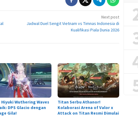
Next post
al
Jadwal Duel Sengit Vietnam vs Timnas Indonesia di
Kualifikasi Piala Dunia 2026
d Hiyuki Wuthering Waves
Titan Serbu Athanor!
aik: DPS Glacio dengan
Kolaborasi Arena of Valor x
ge Gila!
Attack on Titan Resmi Dimulai