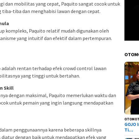
i dan mobilitas yang cepat, Paquito sangat cocok untuk
 tiba-tiba dan menghabisi lawan dengan cepat.
mula
kup kompleks, Paquito relatif mudah digunakan oleh
nisme yang intuitif dan efektif dalam pertempuran.
OTOM
 adalah rentan terhadap efek crowd control lawan
litasnya yang tinggi untuk bertahan.
 Skill
llnya dengan maksimal, Paquito memerlukan waktu dan
 cocok untuk pemain yang ingin langsung mendapatkan
OTOMOT
GOJO I
i dalam penggunaannya karena beberapa skillnya
Ti…
s diatur dengan baik untuk mendapatkan efek yang