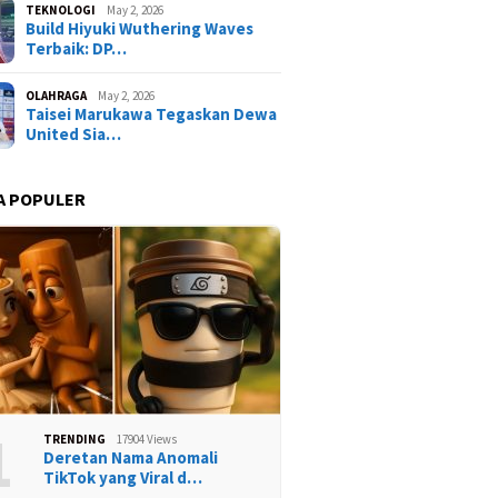
TEKNOLOGI
May 2, 2026
Build Hiyuki Wuthering Waves
Terbaik: DP…
OLAHRAGA
May 2, 2026
Taisei Marukawa Tegaskan Dewa
United Sia…
A POPULER
1
TRENDING
17904 Views
Deretan Nama Anomali
TikTok yang Viral d…