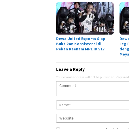
Dewa United Esports Siap
Dewa
Buktikan Konsistensi di
Leg 
Pekan Keenam MPL ID S17
deng
Meya
Leave a Reply
Your email address will not be published.
Required