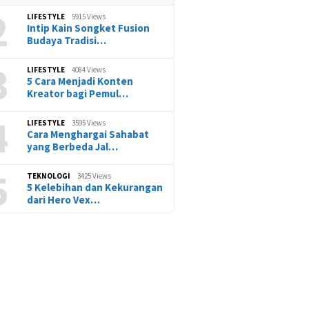
2
LIFESTYLE
5915 Views
Intip Kain Songket Fusion
Budaya Tradisi…
3
LIFESTYLE
4084 Views
5 Cara Menjadi Konten
Kreator bagi Pemul…
4
LIFESTYLE
3595 Views
Cara Menghargai Sahabat
yang Berbeda Jal…
5
TEKNOLOGI
3425 Views
5 Kelebihan dan Kekurangan
dari Hero Vex…