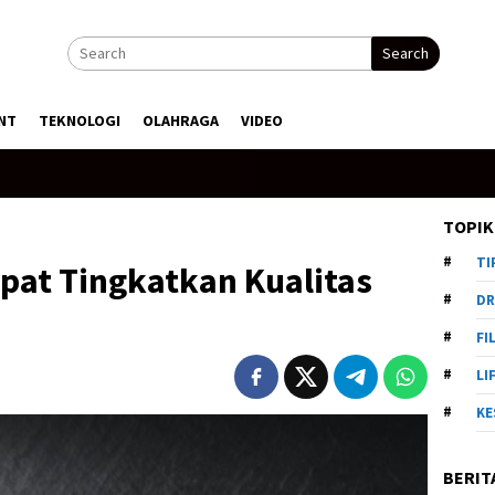
Search
NT
TEKNOLOGI
OLAHRAGA
VIDEO
TOPIK
TI
pat Tingkatkan Kualitas
DR
FI
LI
KE
BERIT