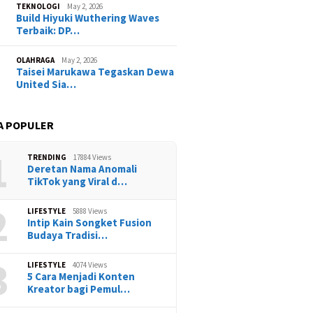
TEKNOLOGI
May 2, 2026
Build Hiyuki Wuthering Waves
Terbaik: DP…
OLAHRAGA
May 2, 2026
Taisei Marukawa Tegaskan Dewa
United Sia…
A POPULER
1
TRENDING
17884 Views
Deretan Nama Anomali
TikTok yang Viral d…
2
LIFESTYLE
5888 Views
Intip Kain Songket Fusion
Budaya Tradisi…
3
LIFESTYLE
4074 Views
5 Cara Menjadi Konten
Kreator bagi Pemul…