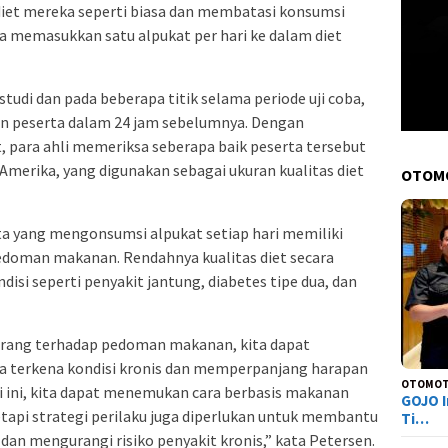
iet mereka seperti biasa dan membatasi konsumsi
a memasukkan satu alpukat per hari ke dalam diet
udi dan pada beberapa titik selama periode uji coba,
an peserta dalam 24 jam sebelumnya. Dengan
para ahli memeriksa seberapa baik peserta tersebut
rika, yang digunakan sebagai ukuran kualitas diet
OTOM
ta yang mengonsumsi alpukat setiap hari memiliki
pedoman makanan. Rendahnya kualitas diet secara
disi seperti penyakit jantung, diabetes tipe dua, dan
rang terhadap pedoman makanan, kita dapat
 terkena kondisi kronis dan memperpanjang harapan
OTOMOT
ti ini, kita dapat menemukan cara berbasis makanan
GOJO I
etapi strategi perilaku juga diperlukan untuk membantu
Ti…
 mengurangi risiko penyakit kronis,” kata Petersen.