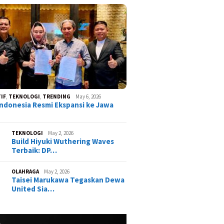
IF
,
TEKNOLOGI
,
TRENDING
May 6, 2026
ndonesia Resmi Ekspansi ke Jawa
TEKNOLOGI
May 2, 2026
Build Hiyuki Wuthering Waves
Terbaik: DP…
OLAHRAGA
May 2, 2026
Taisei Marukawa Tegaskan Dewa
United Sia…