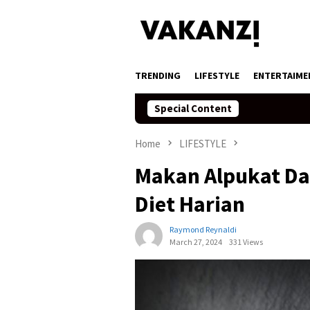
Skip
to
content
TRENDING
LIFESTYLE
ENTERTAIME
Special Content
Home
LIFESTYLE
Makan Alpukat Da
Diet Harian
Raymond Reynaldi
March 27, 2024
331 Views