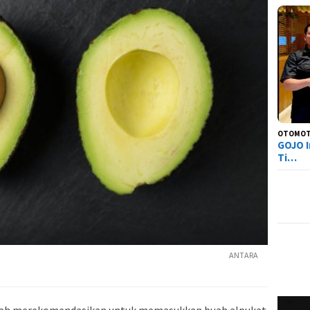
OTOMOT
GOJO I
Ti…
ANTARA
 telah merekomendasikan untuk memasukkan buah alpukat