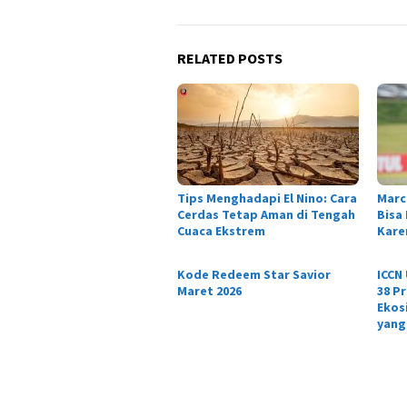
RELATED POSTS
Tips Menghadapi El Nino: Cara
Marc
Cerdas Tetap Aman di Tengah
Bisa
Cuaca Ekstrem
Karen
Kode Redeem Star Savior
ICCN
Maret 2026
38 P
Ekos
yang