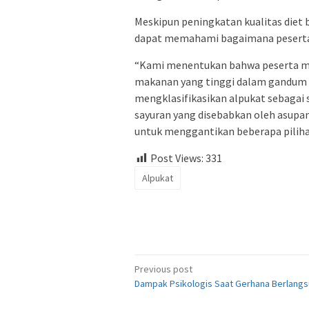
Meskipun peningkatan kualitas diet 
dapat memahami bagaimana peserta
“Kami menentukan bahwa peserta m
makanan yang tinggi dalam gandum o
mengklasifikasikan alpukat sebaga
sayuran yang disebabkan oleh asupa
untuk menggantikan beberapa pilihan
Post Views:
331
Alpukat
Post
Previous post
Dampak Psikologis Saat Gerhana Berlang
navigation