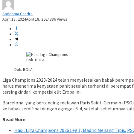
Andesma Candra
April 18, 2024
April 18, 2024
386 Views
Dok. BOLA
Dok. BOLA
Liga Champions 2023/2024 telah menyelesaikan babak perempat fi
harus menerima kenyataan pahit setelah terhenti di perempat f
tersingkir dari kompetisi elit Eropa ini.
Barcelona, yang bertanding melawan Paris Saint-Germain (PSG)
ke babak semifinal dengan agregat 6-4, setelah sebelumnya kal
Read More
Hasil Liga Champions 2026 Leg 1, Madrid Menang Tipis, P