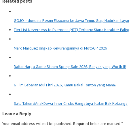
Related posts
GOJO Indonesia Resmi Ekspansi ke Jawa Timur, Siap Hadirkan Layana
Tier List Neverness to Everness (NTE) Terbaru: Siapa Karakter Pali
Marc Marquez Ungkap Kekurangannya di MotoGP 2026
Daftar Harga Game Steam Spring Sale 2026, Banyak yang Worth It!
6 Film Lebaran Idul Fitri 2026, Kamu Bakal Tonton yang Mana?
Satu Tahun #AnakDewa Inner Circle: Hangatnya Ikatan Bak Keluarga
Leave a Reply
Your email address will not be published.
Required fields are marked
*