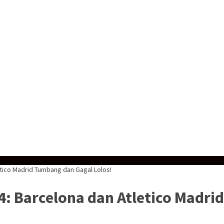
etico Madrid Tumbang dan Gagal Lolos!
4: Barcelona dan Atletico Madri