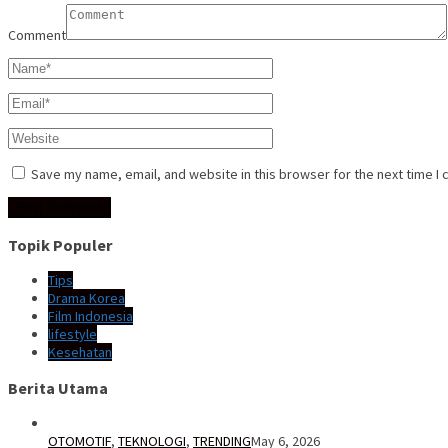
Comment
Save my name, email, and website in this browser for the next time I
Topik Populer
Tips
Drama Korea
Film Indonesia
lifestyle
Kesehatan
Berita Utama
OTOMOTIF
,
TEKNOLOGI
,
TRENDING
May 6, 2026