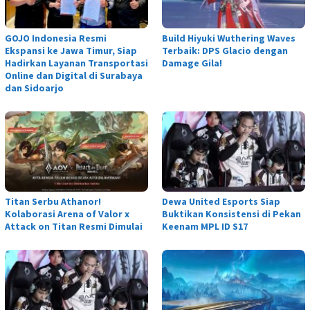
GOJO Indonesia Resmi
Build Hiyuki Wuthering Waves
Ekspansi ke Jawa Timur, Siap
Terbaik: DPS Glacio dengan
Hadirkan Layanan Transportasi
Damage Gila!
Online dan Digital di Surabaya
dan Sidoarjo
Titan Serbu Athanor!
Dewa United Esports Siap
Kolaborasi Arena of Valor x
Buktikan Konsistensi di Pekan
Attack on Titan Resmi Dimulai
Keenam MPL ID S17