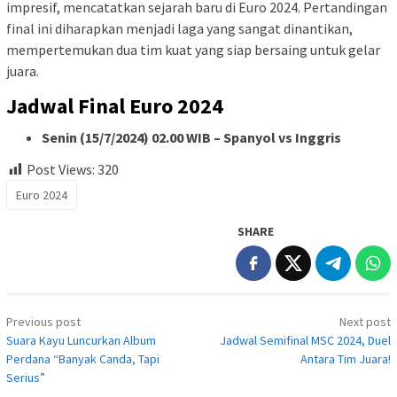
impresif, mencatatkan sejarah baru di Euro 2024. Pertandingan
final ini diharapkan menjadi laga yang sangat dinantikan,
mempertemukan dua tim kuat yang siap bersaing untuk gelar
juara.
Jadwal Final Euro 2024
Senin (15/7/2024) 02.00 WIB – Spanyol vs Inggris
Post Views:
320
Euro 2024
SHARE
Post
Previous post
Next post
navigation
Suara Kayu Luncurkan Album
Jadwal Semifinal MSC 2024, Duel
Perdana “Banyak Canda, Tapi
Antara Tim Juara!
Serius”