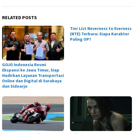
RELATED POSTS
Tier List Neverness to Everness
(NTE) Terbaru: Siapa Karakter
Paling OP?
GOJO Indonesia Resmi
Ekspansi ke Jawa Timur, Siap
Hadirkan Layanan Transportasi
Online dan Digital di Surabaya
dan Sidoarjo