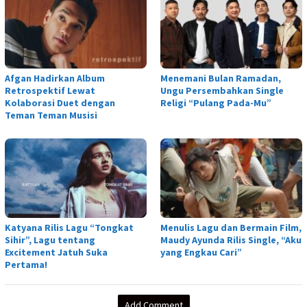
Afgan Hadirkan Album
Menemani Bulan Ramadan,
Retrospektif Lewat
Ungu Persembahkan Single
Kolaborasi Duet dengan
Religi “Pulang Pada-Mu”
Teman Teman Musisi
Katyana Rilis Lagu “Tongkat
Menulis Lagu dan Bermain Film,
Sihir”, Lagu tentang
Maudy Ayunda Rilis Single, “Aku
Excitement Jatuh Suka
yang Engkau Cari”
Pertama!
Add Comment