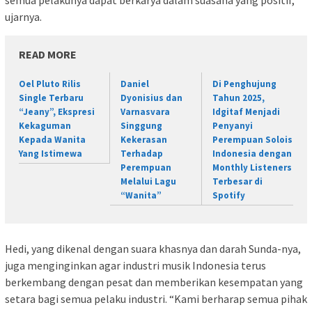
ujarnya.
READ MORE
Oel Pluto Rilis
Daniel
Di Penghujung
Single Terbaru
Dyonisius dan
Tahun 2025,
“Jeany”, Ekspresi
Varnasvara
Idgitaf Menjadi
Kekaguman
Singgung
Penyanyi
Kepada Wanita
Kekerasan
Perempuan Solois
Yang Istimewa
Terhadap
Indonesia dengan
Perempuan
Monthly Listeners
Melalui Lagu
Terbesar di
“Wanita”
Spotify
Hedi, yang dikenal dengan suara khasnya dan darah Sunda-nya,
juga menginginkan agar industri musik Indonesia terus
berkembang dengan pesat dan memberikan kesempatan yang
setara bagi semua pelaku industri. “Kami berharap semua pihak