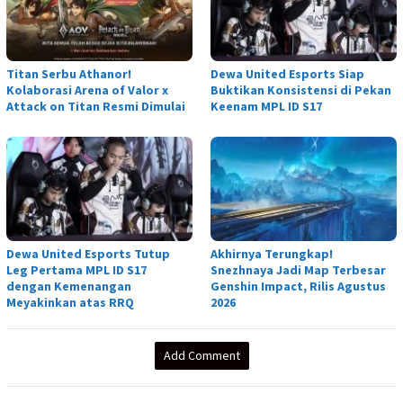
Titan Serbu Athanor!
Dewa United Esports Siap
Kolaborasi Arena of Valor x
Buktikan Konsistensi di Pekan
Attack on Titan Resmi Dimulai
Keenam MPL ID S17
Dewa United Esports Tutup
Akhirnya Terungkap!
Leg Pertama MPL ID S17
Snezhnaya Jadi Map Terbesar
dengan Kemenangan
Genshin Impact, Rilis Agustus
Meyakinkan atas RRQ
2026
Add Comment