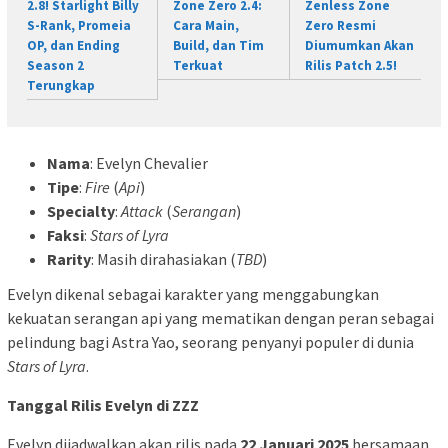
2.8! Starlight Billy
Zone Zero 2.4:
Zenless Zone
S-Rank, Promeia
Cara Main,
Zero Resmi
OP, dan Ending
Build, dan Tim
Diumumkan Akan
Season 2
Terkuat
Rilis Patch 2.5!
Terungkap
Nama
: Evelyn Chevalier
Tipe
:
Fire
(
Api
)
Specialty
:
Attack
(
Serangan
)
Faksi
:
Stars of Lyra
Rarity
: Masih dirahasiakan (
TBD
)
Evelyn dikenal sebagai karakter yang menggabungkan
kekuatan serangan api yang mematikan dengan peran sebagai
pelindung bagi Astra Yao, seorang penyanyi populer di dunia
Stars of Lyra
.
Tanggal Rilis Evelyn di ZZZ
Evelyn dijadwalkan akan rilis pada
22 Januari 2025
bersamaan