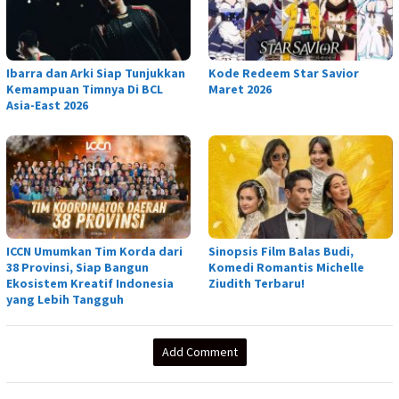
Ibarra dan Arki Siap Tunjukkan
Kode Redeem Star Savior
Kemampuan Timnya Di BCL
Maret 2026
Asia-East 2026
ICCN Umumkan Tim Korda dari
Sinopsis Film Balas Budi,
38 Provinsi, Siap Bangun
Komedi Romantis Michelle
Ekosistem Kreatif Indonesia
Ziudith Terbaru!
yang Lebih Tangguh
Add Comment