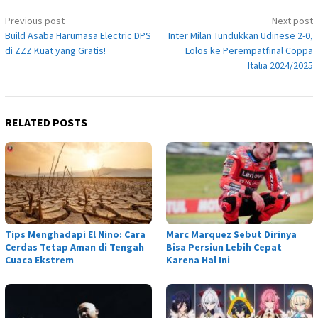
Post
Previous post
Next post
navigation
Build Asaba Harumasa Electric DPS
Inter Milan Tundukkan Udinese 2-0,
di ZZZ Kuat yang Gratis!
Lolos ke Perempatfinal Coppa
Italia 2024/2025
RELATED POSTS
Tips Menghadapi El Nino: Cara
Marc Marquez Sebut Dirinya
Cerdas Tetap Aman di Tengah
Bisa Persiun Lebih Cepat
Cuaca Ekstrem
Karena Hal Ini