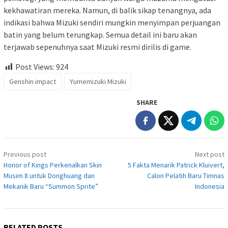
kekhawatiran mereka. Namun, di balik sikap tenangnya, ada
indikasi bahwa Mizuki sendiri mungkin menyimpan perjuangan
batin yang belum terungkap. Semua detail ini baru akan
terjawab sepenuhnya saat Mizuki resmi dirilis di game.
Post Views:
924
Genshin impact
Yumemizuki Mizuki
SHARE
Post
Previous post
Next post
navigation
Honor of Kings Perkenalkan Skin
5 Fakta Menarik Patrick Kluivert,
Musim 8 untuk Donghuang dan
Calon Pelatih Baru Timnas
Mekanik Baru “Summon Sprite”
Indonesia
RELATED POSTS