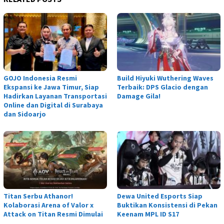
GOJO Indonesia Resmi
Build Hiyuki Wuthering Waves
Ekspansi ke Jawa Timur, Siap
Terbaik: DPS Glacio dengan
Hadirkan Layanan Transportasi
Damage Gila!
Online dan Digital di Surabaya
dan Sidoarjo
Titan Serbu Athanor!
Dewa United Esports Siap
Kolaborasi Arena of Valor x
Buktikan Konsistensi di Pekan
Attack on Titan Resmi Dimulai
Keenam MPL ID S17