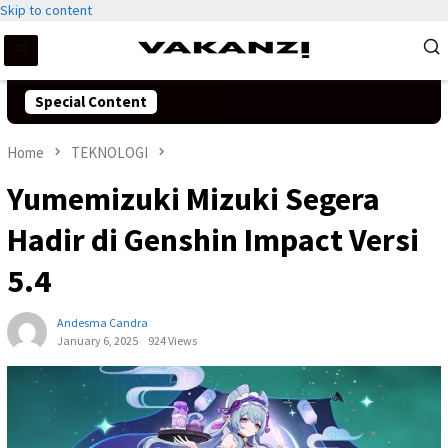
Skip to content
Special Content
Home
TEKNOLOGI
Yumemizuki Mizuki Segera
Hadir di Genshin Impact Versi
5.4
Andesma Candra
January 6, 2025
924 Views