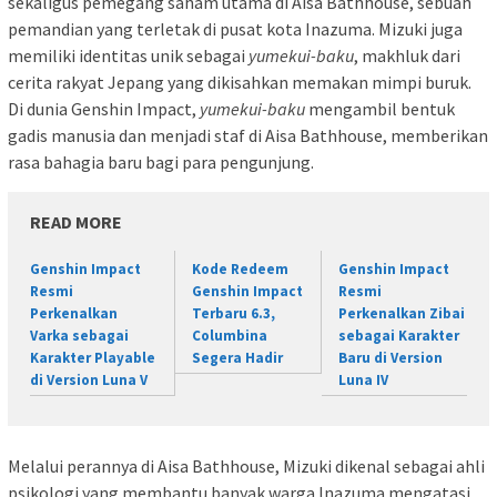
sekaligus pemegang saham utama di Aisa Bathhouse, sebuah
pemandian yang terletak di pusat kota Inazuma. Mizuki juga
memiliki identitas unik sebagai
yumekui-baku
, makhluk dari
cerita rakyat Jepang yang dikisahkan memakan mimpi buruk.
Di dunia Genshin Impact,
yumekui-baku
mengambil bentuk
gadis manusia dan menjadi staf di Aisa Bathhouse, memberikan
rasa bahagia baru bagi para pengunjung.
READ MORE
Genshin Impact
Kode Redeem
Genshin Impact
Resmi
Genshin Impact
Resmi
Perkenalkan
Terbaru 6.3,
Perkenalkan Zibai
Varka sebagai
Columbina
sebagai Karakter
Karakter Playable
Segera Hadir
Baru di Version
di Version Luna V
Luna IV
Melalui perannya di Aisa Bathhouse, Mizuki dikenal sebagai ahli
psikologi yang membantu banyak warga Inazuma mengatasi