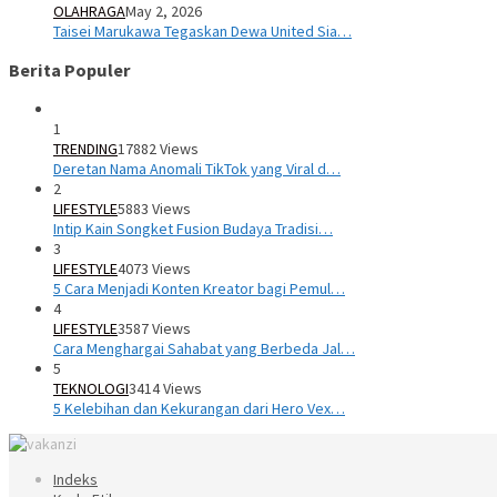
OLAHRAGA
May 2, 2026
Taisei Marukawa Tegaskan Dewa United Sia…
Berita Populer
1
TRENDING
17882 Views
Deretan Nama Anomali TikTok yang Viral d…
2
LIFESTYLE
5883 Views
Intip Kain Songket Fusion Budaya Tradisi…
3
LIFESTYLE
4073 Views
5 Cara Menjadi Konten Kreator bagi Pemul…
4
LIFESTYLE
3587 Views
Cara Menghargai Sahabat yang Berbeda Jal…
5
TEKNOLOGI
3414 Views
5 Kelebihan dan Kekurangan dari Hero Vex…
Indeks