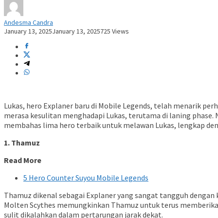
Andesma Candra
January 13, 2025
January 13, 2025
725 Views
Lukas, hero Explaner baru di Mobile Legends, telah menarik 
merasa kesulitan menghadapi Lukas, terutama di laning phase. N
membahas lima hero terbaik untuk melawan Lukas, lengkap de
1. Thamuz
Read More
5 Hero Counter Suyou Mobile Legends
Thamuz dikenal sebagai Explaner yang sangat tangguh dengan k
Molten Scythes memungkinkan Thamuz untuk terus memberikan
sulit dikalahkan dalam pertarungan jarak dekat.