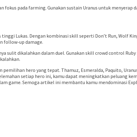
an fokus pada farming. Gunakan sustain Uranus untuk menyerap
 tinggi Lukas. Dengan kombinasi skill seperti Don’t Run, Wolf Ki
n follow-up damage.
a sulit dikalahkan dalam duel. Gunakan skill crowd control Rub
ikalahkan.
pemilihan hero yang tepat. Thamuz, Esmeralda, Paquito, Uranus,
emahan setiap hero ini, kamu dapat meningkatkan peluang keme
i dalam game. Semoga artikel ini membantu kamu mendominasi Ex