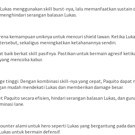
 Lukas menggunakan skill burst-nya, lalu memanfaatkan sustai
menghindari serangan balasan Lukas.
arena kemampuan uniknya untuk mencuri shield lawan. Ketika Luk
ersebut, sekaligus meningkatkan ketahanannya sendiri.
aik berkat skill pasifnya. Pastikan untuk bermain agresif ketika 
 yang mencoba kabur.
ge tinggi. Dengan kombinasi skill-nya yang cepat, Paquito dapat
ngan mudah mendekati Lukas dan memberikan damage besar.
Paquito secara efisien, hindari serangan balasan Lukas, dan gun
inasi lane.
 counter alami untuk hero seperti Lukas yang bergantung pada dam
ukas untuk bermain defensif.