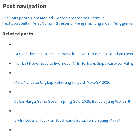
Post navigation
Previous post
5 Cara Menjadi Konten Kreator bagi Pemula
Next post
Daftar Pelat Nomor RI Terbaru, Mengenal Fungsi dan Pengguna
Related posts
GOJO Indonesia Resmi Ekspansi ke Jawa Timur, Siap Hadirkan Layana
Tier List Neverness to Everness (NTE) Terbaru: Siapa Karakter Pali
Marc Marquez Ungkap Kekurangannya di MotoGP 2026
Daftar Harga Game Steam Spring Sale 2026, Banyak yang Worth It!
6 Film Lebaran Idul Fitri 2026, Kamu Bakal Tonton yang Mana?