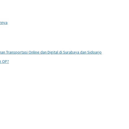
annya
n Transportasi Online dan Digital di Surabaya dan Sidoarjo
ng OP?