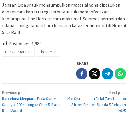
Jangan lupa untuk mengumpulkan material yang diperlukan
dan rencanakan strategi terbaik untuk memanfaatkan
kemampuan The Herta secara maksimal. Selamat bermain dan
nikmati pengalaman baru bersama karakter hebat ini di Honkai
Star Rail!
Post Views:
1,989
Honkai Star Rail
The Herta
SHARE
Post
Previous post
Next post
navigation
Barcelona Menjuarai Piala Super
Mai Shiranui dari Fatal Fury Hadir di
Spanyol 2024 dengan Skor 5-2 atas
Street Fighter 6 pada 5 Februari
Real Madrid
2025