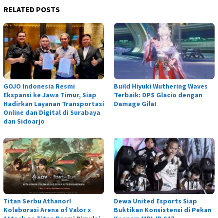
RELATED POSTS
GOJO Indonesia Resmi
Build Hiyuki Wuthering Waves
Ekspansi ke Jawa Timur, Siap
Terbaik: DPS Glacio dengan
Hadirkan Layanan Transportasi
Damage Gila!
Online dan Digital di Surabaya
dan Sidoarjo
Titan Serbu Athanor!
Dewa United Esports Siap
Kolaborasi Arena of Valor x
Buktikan Konsistensi di Pekan