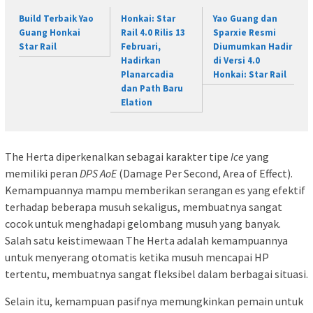
Build Terbaik Yao
Honkai: Star
Yao Guang dan
Guang Honkai
Rail 4.0 Rilis 13
Sparxie Resmi
Star Rail
Februari,
Diumumkan Hadir
Hadirkan
di Versi 4.0
Planarcadia
Honkai: Star Rail
dan Path Baru
Elation
The Herta diperkenalkan sebagai karakter tipe
Ice
yang
memiliki peran
DPS AoE
(Damage Per Second, Area of Effect).
Kemampuannya mampu memberikan serangan es yang efektif
terhadap beberapa musuh sekaligus, membuatnya sangat
cocok untuk menghadapi gelombang musuh yang banyak.
Salah satu keistimewaan The Herta adalah kemampuannya
untuk menyerang otomatis ketika musuh mencapai HP
tertentu, membuatnya sangat fleksibel dalam berbagai situasi.
Selain itu, kemampuan pasifnya memungkinkan pemain untuk