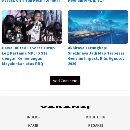
Attack on Titan Resmi Dimulai
Keenam MPL ID S17
Dewa United Esports Tutup
Akhirnya Terungkap!
Leg Pertama MPL ID S17
Snezhnaya Jadi Map Terbesar
dengan Kemenangan
Genshin Impact, Rilis Agustus
Meyakinkan atas RRQ
2026
Add Comment
INDEKS
KODE ETIK
KARIR
REDAKSI