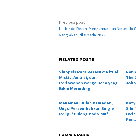
Post
Previous post
Nintendo Resmi Mengumumkan Nintendo S
navigation
yang Akan Rilis pada 2025
RELATED POSTS
Sinopsis Para Perasuk: Ritual
Penj
Mistis, Ambisi, dan
The C
Perlawanan Warga Desa yang
Joko
Bikin Merinding
Menemani Bulan Ramadan,
Katy
Ungu Persembahkan Single
Sihi
Religi “Pulang Pada-Mu”
Exci
Pert
Leave a Reply