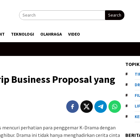
Search
NT
TEKNOLOGI
OLAHRAGA
VIDEO
TOPIK
TI
ip Business Proposal yang
DR
FI
LI
KE
s mencuri perhatian para penggemar K-Drama dengan
BERIT
hibur. Drama ini tidak hanya menghadirkan cerita cinta