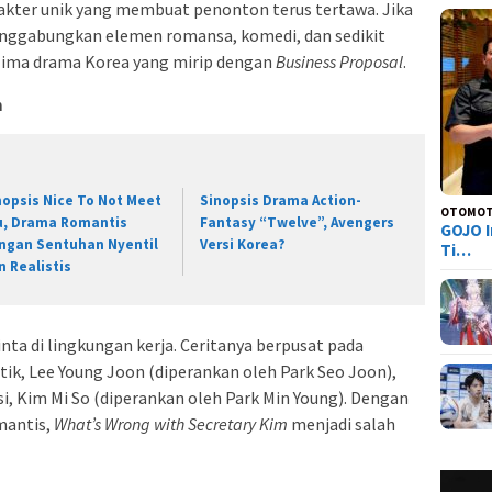
rakter unik yang membuat penonton terus tertawa. Jika
ggabungkan elemen romansa, komedi, dan sedikit
 lima drama Korea yang mirip dengan
Business Proposal
.
m
nopsis Nice To Not Meet
Sinopsis Drama Action-
OTOMOT
u, Drama Romantis
Fantasy “Twelve”, Avengers
GOJO I
ngan Sentuhan Nyentil
Versi Korea?
Ti…
n Realistis
nta di lingkungan kerja. Ceritanya berpusat pada
ik, Lee Young Joon (diperankan oleh Park Seo Joon),
i, Kim Mi So (diperankan oleh Park Min Young). Dengan
mantis,
What’s Wrong with Secretary Kim
menjadi salah