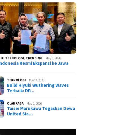
IF
,
TEKNOLOGI
,
TRENDING
May 6, 2026
ndonesia Resmi Ekspansi ke Jawa
TEKNOLOGI
May 2, 2026
Build Hiyuki Wuthering Waves
Terbaik: DP…
OLAHRAGA
May 2, 2026
Taisei Marukawa Tegaskan Dewa
United Sia…