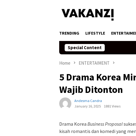
Skip
to
content
TRENDING
LIFESTYLE
ENTERTAIME
Special Content
Home
ENTERTAIMENT
5 Drama Korea Mir
Wajib Ditonton
Andesma Candra
January 16, 2025
1881 Views
Drama Korea
Business Proposal
sukse
kisah romantis dan komedi yang meng