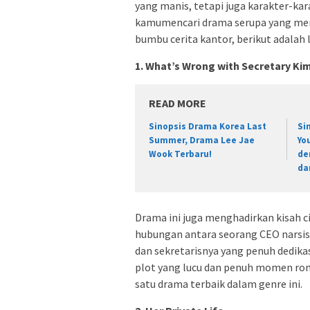
yang manis, tetapi juga karakter-ka
kamumencari drama serupa yang men
bumbu cerita kantor, berikut adalah
1. What’s Wrong with Secretary Ki
READ MORE
Sinopsis Drama Korea Last
Si
Summer, Drama Lee Jae
Yo
Wook Terbaru!
de
da
Drama ini juga menghadirkan kisah ci
hubungan antara seorang CEO narsist
dan sekretarisnya yang penuh dedikas
plot yang lucu dan penuh momen ro
satu drama terbaik dalam genre ini.