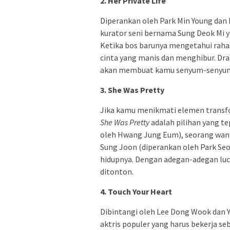
2. Her Private Life
Diperankan oleh Park Min Young dan
kurator seni bernama Sung Deok Mi 
Ketika bos barunya mengetahui rah
cinta yang manis dan menghibur. Dr
akan membuat kamu senyum-senyum 
3. She Was Pretty
Jika kamu menikmati elemen transfo
She Was Pretty
adalah pilihan yang te
oleh Hwang Jung Eum), seorang wani
Sung Joon (diperankan oleh Park Se
hidupnya. Dengan adegan-adegan lucu
ditonton.
4. Touch Your Heart
Dibintangi oleh Lee Dong Wook dan Y
aktris populer yang harus bekerja se