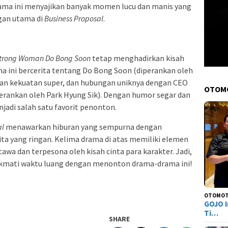
ama ini menyajikan banyak momen lucu dan manis yang
gan utama di
Business Proposal
.
trong Woman Do Bong Soon
tetap menghadirkan kisah
ini bercerita tentang Do Bong Soon (diperankan oleh
gan kekuatan super, dan hubungan uniknya dengan CEO
OTOM
erankan oleh Park Hyung Sik). Dengan humor segar dan
njadi salah satu favorit penonton.
al
menawarkan hiburan yang sempurna dengan
ta yang ringan. Kelima drama di atas memiliki elemen
wa dan terpesona oleh kisah cinta para karakter. Jadi,
nikmati waktu luang dengan menonton drama-drama ini!
OTOMOT
GOJO I
Ti…
SHARE