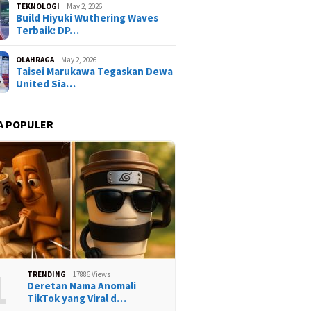
TEKNOLOGI
May 2, 2026
Build Hiyuki Wuthering Waves
Terbaik: DP…
OLAHRAGA
May 2, 2026
Taisei Marukawa Tegaskan Dewa
United Sia…
A POPULER
1
TRENDING
17886 Views
Deretan Nama Anomali
TikTok yang Viral d…