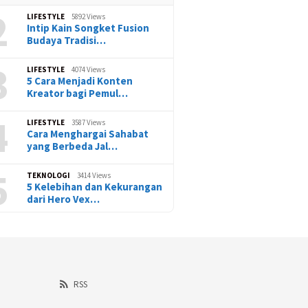
2
LIFESTYLE
5892 Views
Intip Kain Songket Fusion
Budaya Tradisi…
3
LIFESTYLE
4074 Views
5 Cara Menjadi Konten
Kreator bagi Pemul…
4
LIFESTYLE
3587 Views
Cara Menghargai Sahabat
yang Berbeda Jal…
5
TEKNOLOGI
3414 Views
5 Kelebihan dan Kekurangan
dari Hero Vex…
RSS