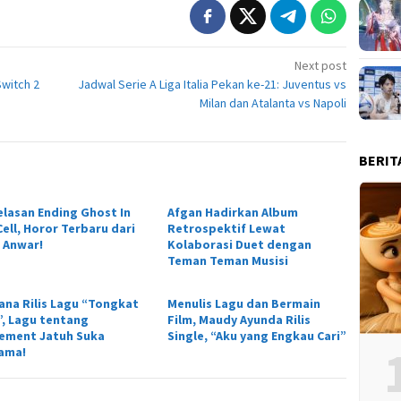
Next post
witch 2
Jadwal Serie A Liga Italia Pekan ke-21: Juventus vs
Milan dan Atalanta vs Napoli
BERIT
elasan Ending Ghost In
Afgan Hadirkan Album
ell, Horor Terbaru dari
Retrospektif Lewat
 Anwar!
Kolaborasi Duet dengan
Teman Teman Musisi
ana Rilis Lagu “Tongkat
Menulis Lagu dan Bermain
r”, Lagu tentang
Film, Maudy Ayunda Rilis
tement Jatuh Suka
Single, “Aku yang Engkau Cari”
ama!