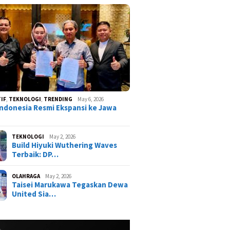
IF
,
TEKNOLOGI
,
TRENDING
May 6, 2026
ndonesia Resmi Ekspansi ke Jawa
TEKNOLOGI
May 2, 2026
Build Hiyuki Wuthering Waves
Terbaik: DP…
OLAHRAGA
May 2, 2026
Taisei Marukawa Tegaskan Dewa
United Sia…