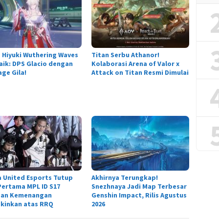
d Hiyuki Wuthering Waves
Titan Serbu Athanor!
aik: DPS Glacio dengan
Kolaborasi Arena of Valor x
ge Gila!
Attack on Titan Resmi Dimulai
 United Esports Tutup
Akhirnya Terungkap!
Pertama MPL ID S17
Snezhnaya Jadi Map Terbesar
an Kemenangan
Genshin Impact, Rilis Agustus
kinkan atas RRQ
2026