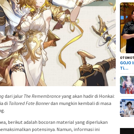
OTOMOT
GOJO I
Ti…
ng
dari jalur
The Remembrance
yang akan hadir di Honkai:
ia di
Tailored Fate Banner
dan mungkin kembali di masa
ng.
a, berikut adalah bocoran material yang diperlukan
memaksimalkan potensinya. Namun, informasi ini