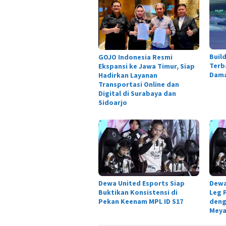
Buil
GOJO Indonesia Resmi
Terb
Ekspansi ke Jawa Timur, Siap
Dama
Hadirkan Layanan
Transportasi Online dan
Digital di Surabaya dan
Sidoarjo
Dewa United Esports Siap
Dewa
Buktikan Konsistensi di
Leg 
Pekan Keenam MPL ID S17
deng
Meya