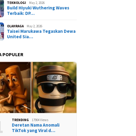
TEKNOLOGI
May 2, 2026
Build Hiyuki Wuthering Waves
Terbaik: DP…
OLAHRAGA
May 2, 2026
Taisei Marukawa Tegaskan Dewa
United Sia…
A POPULER
1
TRENDING
17904 Views
Deretan Nama Anomali
TikTok yang Viral d…