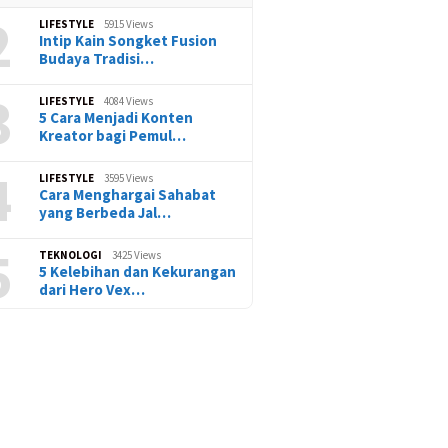
2
LIFESTYLE
5915 Views
Intip Kain Songket Fusion
Budaya Tradisi…
3
LIFESTYLE
4084 Views
5 Cara Menjadi Konten
Kreator bagi Pemul…
4
LIFESTYLE
3595 Views
Cara Menghargai Sahabat
yang Berbeda Jal…
5
TEKNOLOGI
3425 Views
5 Kelebihan dan Kekurangan
dari Hero Vex…