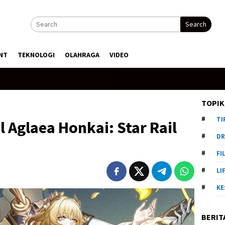
Search
NT
TEKNOLOGI
OLAHRAGA
VIDEO
TOPIK
TI
l Aglaea Honkai: Star Rail
DR
FI
LI
KE
BERIT