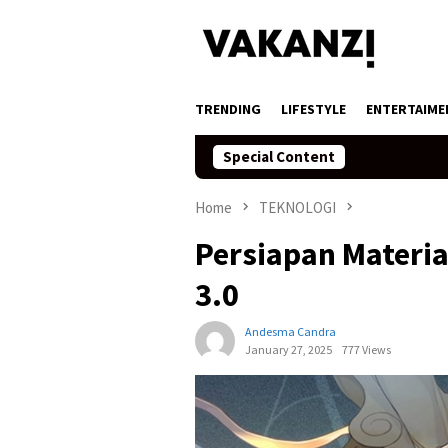
Skip
to
content
TRENDING
LIFESTYLE
ENTERTAIME
Special Content
Home
TEKNOLOGI
Persiapan Materia
3.0
Andesma Candra
January 27, 2025
777 Views