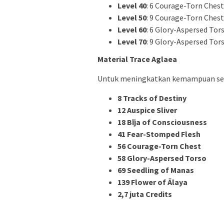
Level 40
: 6 Courage-Torn Chest,
Level 50
: 9 Courage-Torn Chest,
Level 60
: 6 Glory-Aspersed Tors
Level 70
: 9 Glory-Aspersed Tors
Material Trace Aglaea
Untuk meningkatkan kemampuan sera
8 Tracks of Destiny
12 Auspice Sliver
18 Bīja of Consciousness
41 Fear-Stomped Flesh
56 Courage-Torn Chest
58 Glory-Aspersed Torso
69 Seedling of Manas
139 Flower of Ālaya
2,7 juta Credits