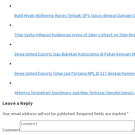
Build Hiyuki Wuthering Waves Terbaik: DPS Glacio dengan Damage G
Titan Serbu Athanor! Kolaborasi Arena of Valor x Attack on Titan Re
Dewa United Esports Siap Buktikan Konsistensi di Pekan Keenam M
Dewa United Esports Tutup Leg Pertama MPL ID S17 dengan Keme
Akhirnya Terungkap! Snezhnaya Jadi Map Terbesar Genshin Impact, 
Leave a Reply
Your email address will not be published.
Required fields are marked
*
Comment