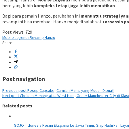
hero yang lebih
kompleks tetapi juga lebih mematikan
.
Bagi para pemain Hanzo, perubahan ini
menuntut strategi ya
revamp ini bisa membuat Hanzo menjadi salah satu
assassin pa
Post Views:
729
Mobile Legends
Revamp Hanzo
Share
Post navigation
Previous post
Resep Cupcake, Camilan Manis yang Mudah Dibuat!
Next post
Chelsea Menang atas West Ham, Geser Manchester City di Klas
Related posts
GOJO Indonesia Resmi Ekspansi ke Jawa Timur, Siap Hadirkan Layana