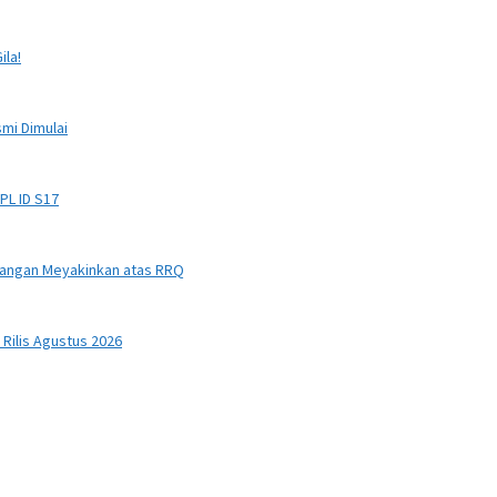
ila!
smi Dimulai
PL ID S17
nangan Meyakinkan atas RRQ
Rilis Agustus 2026