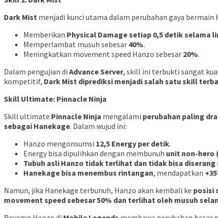
Dark Mist
menjadi kunci utama dalam perubahan gaya bermain 
Memberikan
Physical Damage setiap 0,5 detik selama li
Memperlambat musuh sebesar
40%
.
Meningkatkan movement speed Hanzo sebesar
20%
.
Dalam pengujian di
Advance Server
, skill ini terbukti sangat 
kompetitif,
Dark Mist diprediksi menjadi salah satu skill ter
Skill Ultimate: Pinnacle Ninja
Skill ultimate
Pinnacle Ninja
mengalami
perubahan paling dra
sebagai Hanekage
. Dalam wujud ini:
Hanzo mengonsumsi
12,5 Energy per detik
.
Energy bisa dipulihkan dengan membunuh
unit non-hero 
Tubuh asli Hanzo tidak terlihat dan tidak bisa diserang
Hanekage bisa menembus rintangan
, mendapatkan
+35
Namun, jika Hanekage terbunuh, Hanzo akan kembali ke
posisi
movement speed sebesar 50% dan terlihat oleh musuh sela
Revamp Hanzo di
Mobile Legends
membawa perubahan besar 