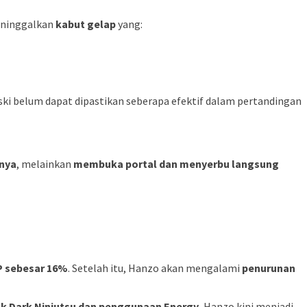
eninggalkan
kabut gelap
yang:
ski belum dapat dipastikan seberapa efektif dalam pertandingan
anya
, melainkan
membuka portal dan menyerbu langsung
P sebesar 16%
. Setelah itu, Hanzo akan mengalami
penurunan
ck Dark Ninjutsu dan penggunaan Energy
, Hanzo kini menjadi