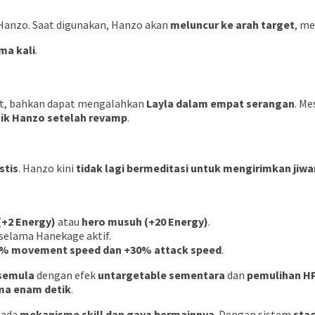
Hanzo. Saat digunakan, Hanzo akan
meluncur ke arah target
, m
ma kali
.
kuat, bahkan dapat mengalahkan
Layla dalam empat serangan
. Me
baik Hanzo setelah revamp
.
stis
. Hanzo kini
tidak lagi bermeditasi untuk mengirimkan jiw
(+2 Energy)
atau
hero musuh (+20 Energy)
.
selama Hanekage aktif.
% movement speed dan +30% attack speed
.
 semula
dengan efek
untargetable sementara
dan
pemulihan H
ma enam detik
.
pada
mekanisme skill dan gaya bermainnya
. Dengan sistem
sta