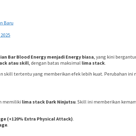
in Baru
 2025
an Bar Blood Energy menjadi Energy biasa
, yang kini bergant
ack atau skill
, dengan batas maksimal
lima stack
.
n skill tertentu yang memberikan efek lebih kuat. Perubahan in
h memiliki
lima stack Dark Ninjutsu
. Skill ini memberikan kema
ge (+120% Extra Physical Attack)
.
age
.