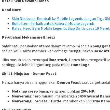
Detail Skill Revamp Hanzo
Read More
Skin Neobeast Kembali ke Mobile Legends dengan Tiga Sk
Build Item Terbaik untuk Kalea di Mobile Legends
Kalea, Hero Baru Mobile Legends Siap Dirilis pada 19 Maret
Perubahan Mekanisme Energi
Salah satu perubahan utama dalam revamp ini adalah
pengganti
setiap kali Hanzo memberikan damage menggunakan
Basic Att
Jika musuh telah mencapai
lima stack
, Hanzo bisa mengaktifka
sehingga ia lebih bergantung pada mode
Hanekage
.
Skill 1: Ninjutsu – Demon Feast
Hanzo hanya bisa menggunakan
Demon Feast
saat target suda
Melahap creep biasa
, yang memulihkan
20% HP
.
Menyerang hero musuh
, memberikan
540 Physical Dama
Menyerang Lord atau Turtle
, memberikan
500 True Dam
Skill 2: Dark Mist