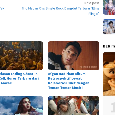
Next post
Tak
Trio Macan Rilis Single Rock Dangdut Terbaru “Eling
Elingo”
BERIT
elasan Ending Ghost In
Afgan Hadirkan Album
ell, Horor Terbaru dari
Retrospektif Lewat
 Anwar!
Kolaborasi Duet dengan
Teman Teman Musisi