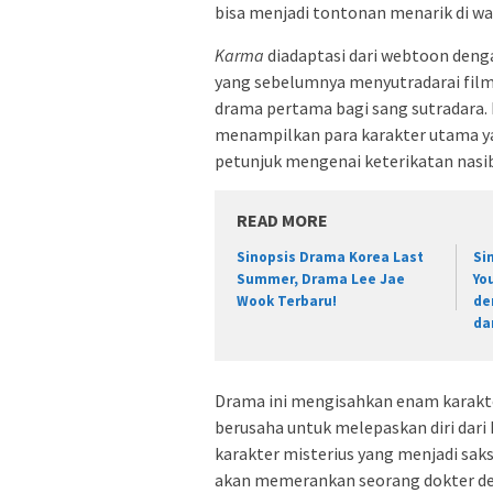
bisa menjadi tontonan menarik di wa
Karma
diadaptasi dari webtoon denga
yang sebelumnya menyutradarai fil
drama pertama bagi sang sutradara. P
menampilkan para karakter utama 
petunjuk mengenai keterikatan nasib
READ MORE
Sinopsis Drama Korea Last
Si
Summer, Drama Lee Jae
Yo
Wook Terbaru!
de
da
Drama ini mengisahkan enam karakter
berusaha untuk melepaskan diri dari
karakter misterius yang menjadi saks
akan memerankan seorang dokter de