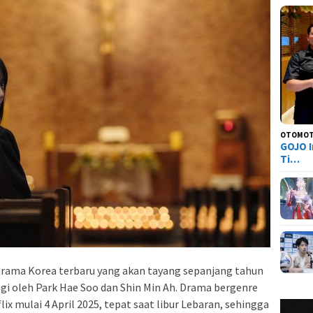
OTOMOT
GOJO I
Ti…
rama Korea terbaru yang akan tayang sepanjang tahun
ngi oleh Park Hae Soo dan Shin Min Ah. Drama bergenre
flix mulai 4 April 2025, tepat saat libur Lebaran, sehingga