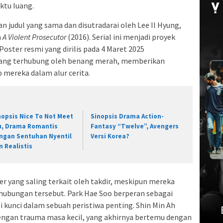
ktu luang.
n judul yang sama dan disutradarai oleh Lee Il Hyung,
m
A Violent Prosecutor
(2016). Serial ini menjadi proyek
oster resmi yang dirilis pada 4 Maret 2025
yang terhubung oleh benang merah, memberikan
 mereka dalam alur cerita.
nopsis Nice To Not Meet
Sinopsis Drama Action-
u, Drama Romantis
Fantasy “Twelve”, Avengers
ngan Sentuhan Nyentil
Versi Korea?
n Realistis
 yang saling terkait oleh takdir, meskipun mereka
 hubungan tersebut. Park Hae Soo berperan sebagai
i kunci dalam sebuah peristiwa penting. Shin Min Ah
ngan trauma masa kecil, yang akhirnya bertemu dengan