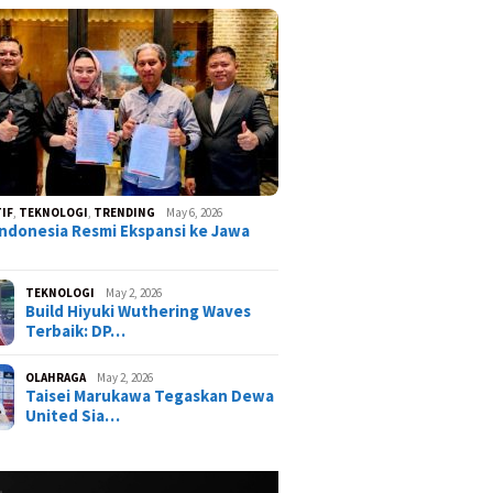
IF
,
TEKNOLOGI
,
TRENDING
May 6, 2026
ndonesia Resmi Ekspansi ke Jawa
TEKNOLOGI
May 2, 2026
Build Hiyuki Wuthering Waves
Terbaik: DP…
OLAHRAGA
May 2, 2026
Taisei Marukawa Tegaskan Dewa
United Sia…