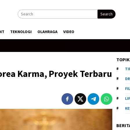
Search
NT
TEKNOLOGI
OLAHRAGA
VIDEO
TOPIK
TI
orea Karma, Proyek Terbaru
DR
FI
LI
KE
BERIT