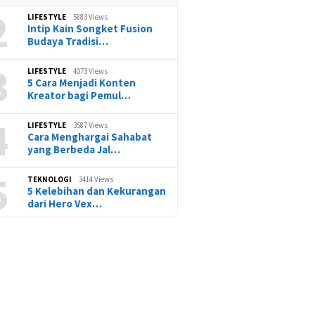
2
LIFESTYLE
5883 Views
Intip Kain Songket Fusion
Budaya Tradisi…
3
LIFESTYLE
4073 Views
5 Cara Menjadi Konten
Kreator bagi Pemul…
4
LIFESTYLE
3587 Views
Cara Menghargai Sahabat
yang Berbeda Jal…
5
TEKNOLOGI
3414 Views
5 Kelebihan dan Kekurangan
dari Hero Vex…