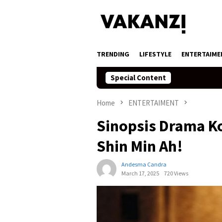
Skip
to
content
TRENDING
LIFESTYLE
ENTERTAIME
Special Content
Home
ENTERTAIMENT
Sinopsis Drama K
Shin Min Ah!
Andesma Candra
March 17, 2025
720 Views