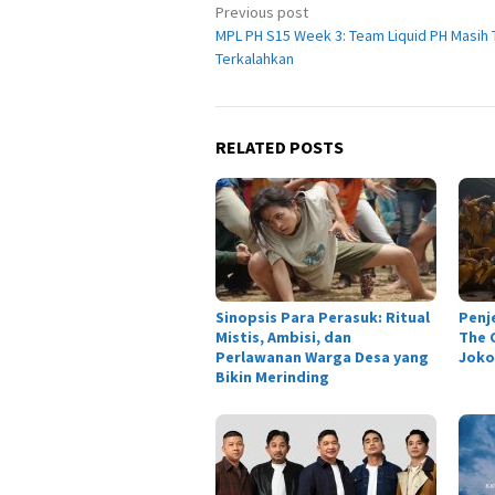
Post
Previous post
MPL PH S15 Week 3: Team Liquid PH Masih 
navigation
Terkalahkan
RELATED POSTS
Sinopsis Para Perasuk: Ritual
Penj
Mistis, Ambisi, dan
The C
Perlawanan Warga Desa yang
Joko
Bikin Merinding