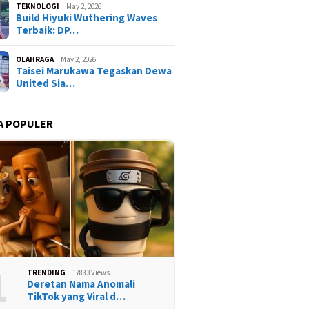
TEKNOLOGI
May 2, 2026
Build Hiyuki Wuthering Waves
Terbaik: DP…
OLAHRAGA
May 2, 2026
Taisei Marukawa Tegaskan Dewa
United Sia…
A POPULER
1
TRENDING
17883 Views
Deretan Nama Anomali
TikTok yang Viral d…