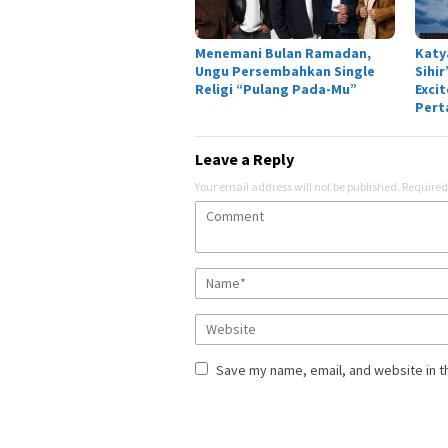
Menemani Bulan Ramadan,
Katy
Ungu Persembahkan Single
Sihi
Religi “Pulang Pada-Mu”
Exci
Pert
Leave a Reply
Your email address will not be published.
Required
Save my name, email, and website in t