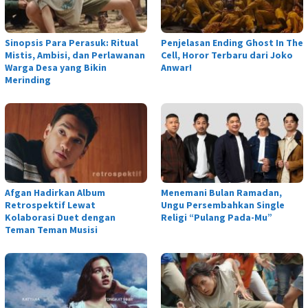
Sinopsis Para Perasuk: Ritual
Penjelasan Ending Ghost In The
Mistis, Ambisi, dan Perlawanan
Cell, Horor Terbaru dari Joko
Warga Desa yang Bikin
Anwar!
Merinding
Afgan Hadirkan Album
Menemani Bulan Ramadan,
Retrospektif Lewat
Ungu Persembahkan Single
Kolaborasi Duet dengan
Religi “Pulang Pada-Mu”
Teman Teman Musisi