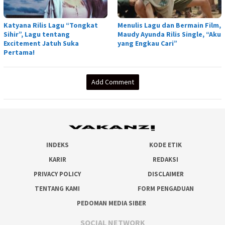
Katyana Rilis Lagu “Tongkat
Menulis Lagu dan Bermain Film,
Sihir”, Lagu tentang
Maudy Ayunda Rilis Single, “Aku
Excitement Jatuh Suka
yang Engkau Cari”
Pertama!
Add Comment
INDEKS
KODE ETIK
KARIR
REDAKSI
PRIVACY POLICY
DISCLAIMER
TENTANG KAMI
FORM PENGADUAN
PEDOMAN MEDIA SIBER
SOCIAL NETWORK