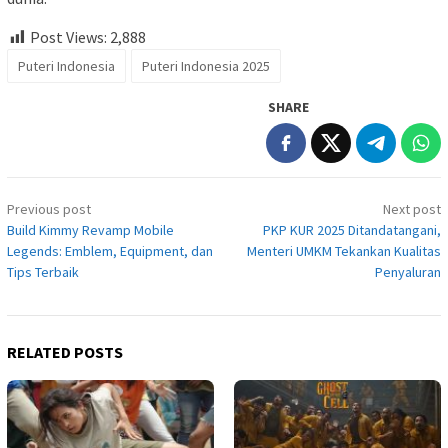
Post Views:
2,888
Puteri Indonesia
Puteri Indonesia 2025
SHARE
Post
Previous post
Next post
navigation
Build Kimmy Revamp Mobile
PKP KUR 2025 Ditandatangani,
Legends: Emblem, Equipment, dan
Menteri UMKM Tekankan Kualitas
Tips Terbaik
Penyaluran
RELATED POSTS