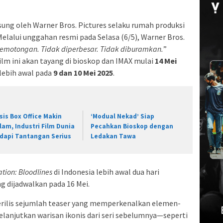
ung oleh Warner Bros. Pictures selaku rumah produksi
. Melalui unggahan resmi pada Selasa (6/5), Warner Bros.
emotongan. Tidak diperbesar. Tidak diburamkan.
”
 ini akan tayang di bioskop dan IMAX mulai
14 Mei
 lebih awal pada
9 dan 10 Mei 2025
.
isis Box Office Makin
‘Modual Nekad’ Siap
lam, Industri Film Dunia
Pecahkan Bioskop dengan
dapi Tantangan Serius
Ledakan Tawa
ation: Bloodlines
di Indonesia lebih awal dua hari
g dijadwalkan pada 16 Mei.
merilis sejumlah teaser yang memperkenalkan elemen-
lanjutkan warisan ikonis dari seri sebelumnya—seperti