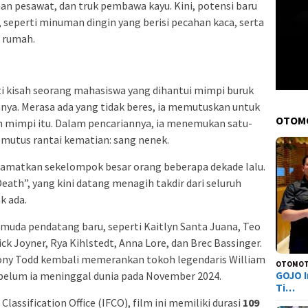
aan pesawat, dan truk pembawa kayu. Kini, potensi baru
 seperti minuman dingin yang berisi pecahan kaca, serta
 rumah.
 kisah seorang mahasiswa yang dihantui mimpi buruk
nya. Merasa ada yang tidak beres, ia memutuskan untuk
OTOM
 mimpi itu. Dalam pencariannya, ia menemukan satu-
mutus rantai kematian: sang nenek.
amatkan sekelompok besar orang beberapa dekade lalu.
th”, yang kini datang menagih takdir dari seluruh
k ada.
or muda pendatang baru, seperti Kaitlyn Santa Juana, Teo
k Joyner, Rya Kihlstedt, Anna Lore, dan Brec Bassinger.
ony Todd kembali memerankan tokoh legendaris William
OTOMOT
ebelum ia meninggal dunia pada November 2024.
GOJO I
Ti…
Classification Office (IFCO), film ini memiliki durasi
109