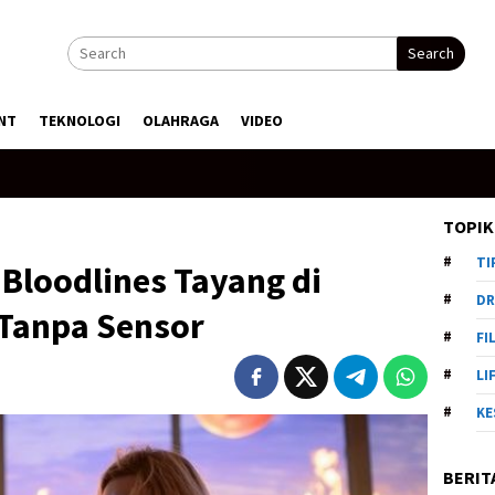
Search
NT
TEKNOLOGI
OLAHRAGA
VIDEO
TOPIK
TI
 Bloodlines Tayang di
DR
 Tanpa Sensor
FI
LI
KE
BERIT