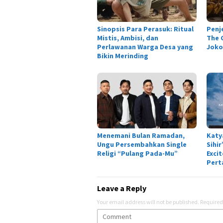
Sinopsis Para Perasuk: Ritual
Penj
Mistis, Ambisi, dan
The C
Perlawanan Warga Desa yang
Joko
Bikin Merinding
Menemani Bulan Ramadan,
Katy
Ungu Persembahkan Single
Sihi
Religi “Pulang Pada-Mu”
Exci
Pert
Leave a Reply
Your email address will not be published.
Required