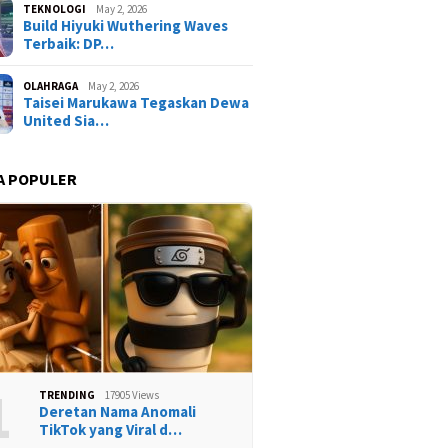
TEKNOLOGI
May 2, 2026
Build Hiyuki Wuthering Waves
Terbaik: DP…
OLAHRAGA
May 2, 2026
Taisei Marukawa Tegaskan Dewa
United Sia…
A POPULER
1
TRENDING
17905 Views
Deretan Nama Anomali
TikTok yang Viral d…