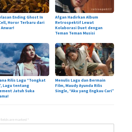
elasan Ending Ghost In
Afgan Hadirkan Album
ell, Horor Terbaru dari
Retrospektif Lewat
 Anwar!
Kolaborasi Duet dengan
Teman Teman Musisi
ana Rilis Lagu “Tongkat
Menulis Lagu dan Bermain
r”, Lagu tentang
Film, Maudy Ayunda Rilis
tement Jatuh Suka
Single, “Aku yang Engkau Cari”
ama!
 fields are marked
*