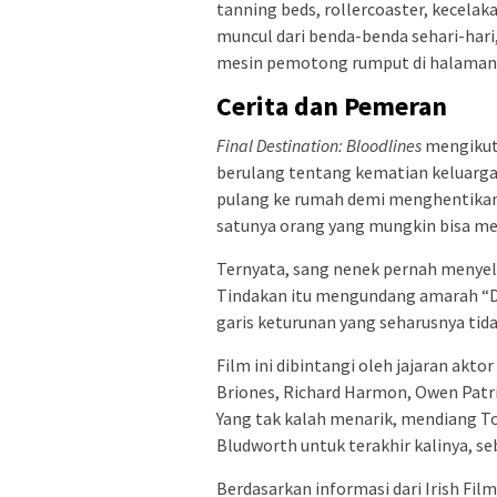
tanning beds, rollercoaster, kecelak
muncul dari benda-benda sehari-hari,
mesin pemotong rumput di halaman
Cerita dan Pemeran
Final Destination: Bloodlines
mengikuti
berulang tentang kematian keluarga
pulang ke rumah demi menghentikan
satunya orang yang mungkin bisa me
Ternyata, sang nenek pernah menyel
Tindakan itu mengundang amarah “Dea
garis keturunan yang seharusnya tida
Film ini dibintangi oleh jajaran akt
Briones, Richard Harmon, Owen Patric
Yang tak kalah menarik, mendiang T
Bludworth untuk terakhir kalinya, s
Berdasarkan informasi dari Irish Film 