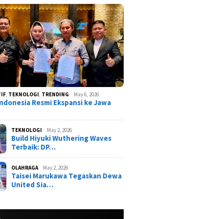
IF
,
TEKNOLOGI
,
TRENDING
May 6, 2026
ndonesia Resmi Ekspansi ke Jawa
TEKNOLOGI
May 2, 2026
Build Hiyuki Wuthering Waves
Terbaik: DP…
OLAHRAGA
May 2, 2026
Taisei Marukawa Tegaskan Dewa
United Sia…