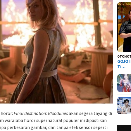
OTOMOT
GOJO I
Ti…
 horor:
Final Destination: Bloodlines
akan segera tayang di
m waralaba horor supernatural populer ini dipastikan
pa perbesaran gambar, dan tanpa efek sensor seperti