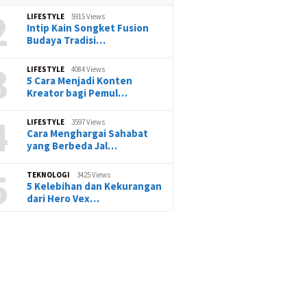
2
LIFESTYLE
5915 Views
Intip Kain Songket Fusion
Budaya Tradisi…
3
LIFESTYLE
4084 Views
5 Cara Menjadi Konten
Kreator bagi Pemul…
4
LIFESTYLE
3597 Views
Cara Menghargai Sahabat
yang Berbeda Jal…
5
TEKNOLOGI
3425 Views
5 Kelebihan dan Kekurangan
dari Hero Vex…