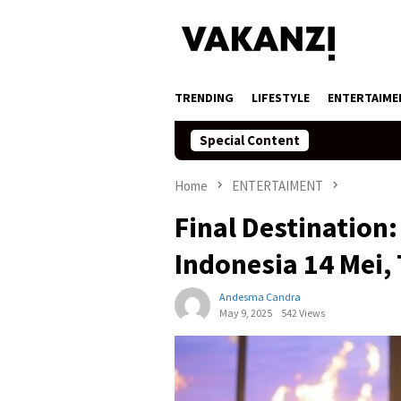
Skip
to
content
TRENDING
LIFESTYLE
ENTERTAIME
Special Content
Home
ENTERTAIMENT
Final Destination:
Indonesia 14 Mei,
Andesma Candra
May 9, 2025
542 Views