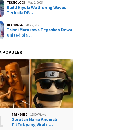
TEKNOLOGI
May 2, 2026
Build Hiyuki Wuthering Waves
Terbaik: DP…
OLAHRAGA
May 2, 2026
Taisei Marukawa Tegaskan Dewa
United Sia…
A POPULER
1
TRENDING
17890 Views
Deretan Nama Anomali
TikTok yang Viral d…