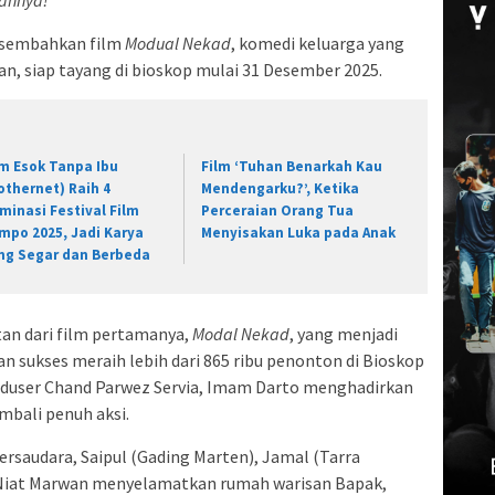
annya!
ersembahkan film
Modual Nekad
, komedi keluarga yang
an, siap tayang di bioskop mulai 31 Desember 2025.
lm Esok Tanpa Ibu
Film ‘Tuhan Benarkah Kau
othernet) Raih 4
Mendengarku?’, Ketika
minasi Festival Film
Perceraian Orang Tua
mpo 2025, Jadi Karya
Menyisakan Luka pada Anak
ng Segar dan Berbeda
an dari film pertamanya,
Modal Nekad
, yang menjadi
 sukses meraih lebih dari 865 ribu penonton di Bioskop
 produser Chand Parwez Servia, Imam Darto menghadirkan
embali penuh aksi.
ersaudara, Saipul (Gading Marten), Jamal (Tarra
. Niat Marwan menyelamatkan rumah warisan Bapak,