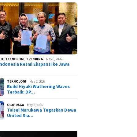
IF
,
TEKNOLOGI
,
TRENDING
May 6, 2026
ndonesia Resmi Ekspansi ke Jawa
TEKNOLOGI
May 2, 2026
Build Hiyuki Wuthering Waves
Terbaik: DP…
OLAHRAGA
May 2, 2026
Taisei Marukawa Tegaskan Dewa
United Sia…