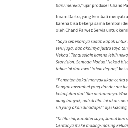
baru mereka,”
ujar produser Chand Pa
Imam Darto, yang kembali menyutra
karena bisa bekerja sama kembali den
oleh Chand Parwez Servia untuk kemb
“Saya sebenarnya sudah kapok untuk 
seru juga, dan akhirnya justru saya ta
Nekad’. Tentu selain karena lebih ne
Starvision. Semoga Modual Nekad bisa 
tahun ini dan awal tahun depan,”
kata
“Penonton bakal menyaksikan cerita 
Dengan ansambel yang dar der dor luar 
kelanjutan dari film pertamanya. Wa
uang banyak, nah di film ini akan me
sih yang akan dihadapi?”
ujar Gading
“Di film ini, karakter saya, Jamal ka
Ceritanya itu ke masing-masing kelua