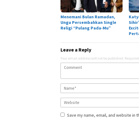
Menemani Bulan Ramadan,
Katy
Ungu Persembahkan Single
Sihi
Religi “Pulang Pada-Mu”
Exci
Pert
Leave a Reply
Your email address will not be published.
Required
Save my name, email, and website in t