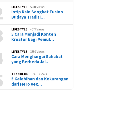
2
LIFESTYLE
5908 Views
Intip Kain Songket Fusion
Budaya Tradisi…
3
LIFESTYLE
4077 Views
5 Cara Menjadi Konten
Kreator bagi Pemul…
4
LIFESTYLE
3589 Views
Cara Menghargai Sahabat
yang Berbeda Jal…
5
TEKNOLOGI
3418 Views
5 Kelebihan dan Kekurangan
dari Hero Vex…