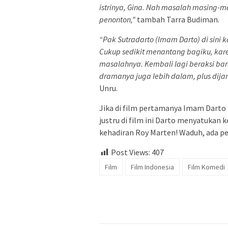
istrinya, Gina. Nah masalah masing-ma
penonton,”
tambah Tarra Budiman.
“Pak Sutradarto (Imam Darto) di sini k
Cukup sedikit menantang bagiku, karen
masalahnya. Kembali lagi beraksi bar
dramanya juga lebih dalam, plus dijam
Unru.
Jika di film pertamanya Imam Darto
justru di film ini Darto menyatukan 
kehadiran Roy Marten! Waduh, ada pe
Post Views:
407
Film
Film Indonesia
Film Komedi