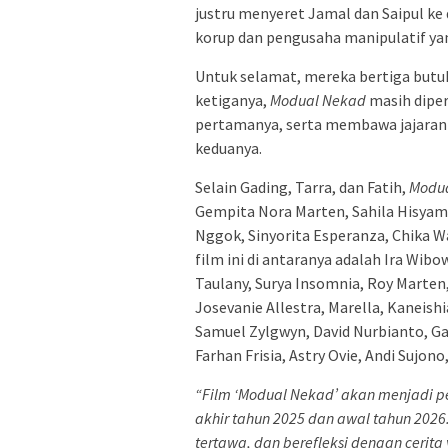
justru menyeret Jamal dan Saipul ke
korup dan pengusaha manipulatif yan
Untuk selamat, mereka bertiga butuh
ketiganya,
Modual Nekad
masih diper
pertamanya, serta membawa jajaran
keduanya.
Selain Gading, Tarra, dan Fatih,
Modu
Gempita Nora Marten, Sahila Hisyam
Nggok, Sinyorita Esperanza, Chika W
film ini di antaranya adalah Ira Wib
Taulany, Surya Insomnia, Roy Marten, 
Josevanie Allestra, Marella, Kaneishi
Samuel Zylgwyn, David Nurbianto, G
Farhan Frisia, Astry Ovie, Andi Sujono, 
“Film ‘Modual Nekad’ akan menjadi p
akhir tahun 2025 dan awal tahun 202
tertawa, dan berefleksi dengan cerita 