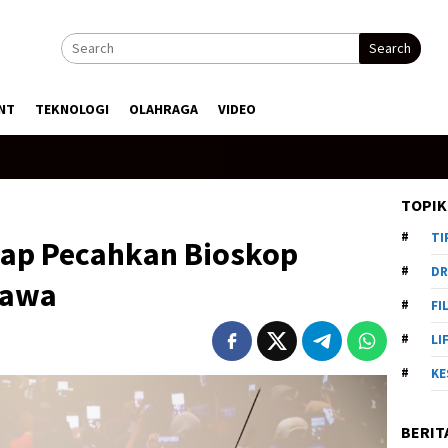
Search
NT
TEKNOLOGI
OLAHRAGA
VIDEO
TOPIK
TI
iap Pecahkan Bioskop
DR
Tawa
FI
LI
KE
BERIT