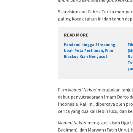
Imam Darto kembali dengan kenekad
Starvision dan Pabrik Cerita memp
paling kocak tahun ini dan tahun dep
READ MORE
Pandemi hingga Streaming
Fi
Ubah Peta Perfilman, Film
(M
Bioskop Kian Menyusut
No
Te
ya
Film
Modual Nekad
merupakan lanjut
debut penyutradaraan Imam Darto dan
Indonesia. Kali ini, dipercaya oleh
cerita yang dua kali lebih lucu, dan k
Modual Nekad
mengikuti kisah tiga b
Budiman), dan Marwan (Fatih Unru)