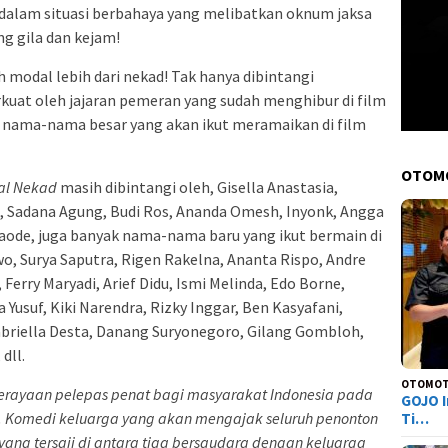
 dalam situasi berbahaya yang melibatkan oknum jaksa
g gila dan kejam!
 modal lebih dari nekad! Tak hanya dibintangi
kuat oleh jajaran pemeran yang sudah menghibur di film
 nama-nama besar yang akan ikut meramaikan di film
OTOM
al Nekad
masih dibintangi oleh, Gisella Anastasia,
, Sadana Agung, Budi Ros, Ananda Omesh, Inyonk, Angga
aode, juga banyak nama-nama baru yang ikut bermain di
owo, Surya Saputra, Rigen Rakelna, Ananta Rispo, Andre
Ferry Maryadi, Arief Didu, Ismi Melinda, Edo Borne,
a Yusuf, Kiki Narendra, Rizky Inggar, Ben Kasyafani,
abriella Desta, Danang Suryonegoro, Gilang Gombloh,
dll.
OTOMOT
erayaan pelepas penat bagi masyarakat Indonesia pada
GOJO I
6. Komedi keluarga yang akan mengajak seluruh penonton
Ti…
yang tersaji di
antara tiga bersaudara dengan keluarga