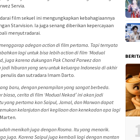
rwez Servia.
darai film sekuel ini mengungkapkan kebahagiaannya
gan Starvision. Ia juga senang diberikan kepercayaan
ali menyutradarai.
menggarap adegan action di film pertama. Tapi ternyata
mbahkan lagi untuk bisa lebih action di film ‘Modual
BERIT
kad, juga karena dukungan Pak Chand Parwez dan
jadi hiburan yang seru untuk keluarga Indonesia di akhir
 penulis dan sutradara Imam Darto.
yang baru, dengan penampilan yang sangat berbeda.
biasa, cerita di film ‘Modual Nekad’ ini akan jadi
ktu yang pertama kan Saipul, Jamal, dan Marwan dapat
nemukan kelanjutan dari kegilaan dan kenekadan apa lagi
 Marten.
n sudah menikah juga dengan Rosma. Itu yang menarik.
rga juga. Karena Saipul juga kembali lagi dengan mantan