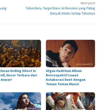
Next post
 yang
Tahun Baru, Target Baru: Ini Resolusi yang Paling
Banyak Ditulis Setiap Tahunnya
elasan Ending Ghost In
Afgan Hadirkan Album
ell, Horor Terbaru dari
Retrospektif Lewat
 Anwar!
Kolaborasi Duet dengan
Teman Teman Musisi