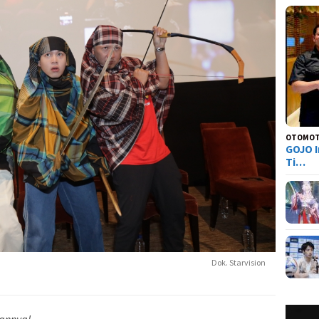
OTOMOT
GOJO I
Ti…
Dok. Starvision