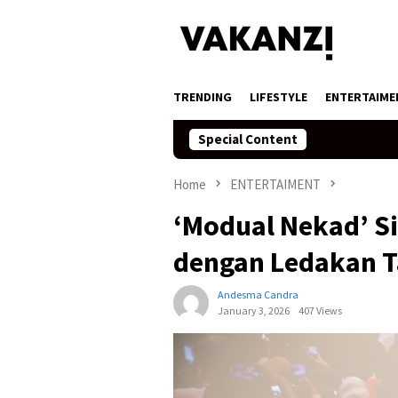
Skip
to
content
TRENDING
LIFESTYLE
ENTERTAIME
Special Content
Home
ENTERTAIMENT
‘Modual Nekad’ S
dengan Ledakan 
Andesma Candra
January 3, 2026
407 Views