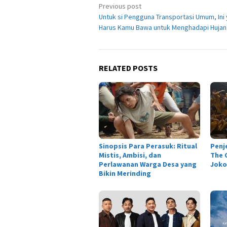
Post
Previous post
Untuk si Pengguna Transportasi Umum, Ini
navigation
Harus Kamu Bawa untuk Menghadapi Hujan
RELATED POSTS
Sinopsis Para Perasuk: Ritual
Penj
Mistis, Ambisi, dan
The C
Perlawanan Warga Desa yang
Joko
Bikin Merinding