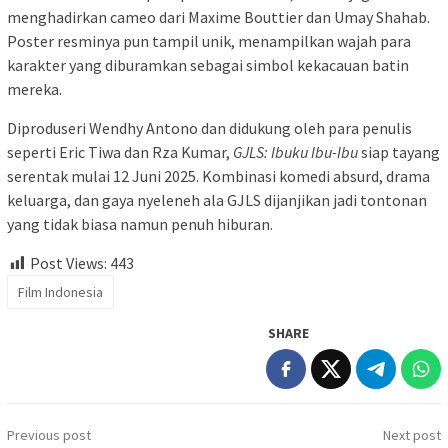
menghadirkan cameo dari Maxime Bouttier dan Umay Shahab.
Poster resminya pun tampil unik, menampilkan wajah para
karakter yang diburamkan sebagai simbol kekacauan batin
mereka.
Diproduseri Wendhy Antono dan didukung oleh para penulis
seperti Eric Tiwa dan Rza Kumar,
GJLS: Ibuku Ibu-Ibu
siap tayang
serentak mulai 12 Juni 2025. Kombinasi komedi absurd, drama
keluarga, dan gaya nyeleneh ala GJLS dijanjikan jadi tontonan
yang tidak biasa namun penuh hiburan.
Post Views:
443
Film Indonesia
SHARE
Post
Previous post
Next post