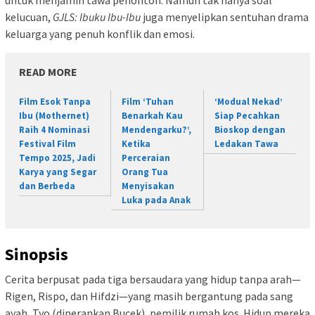
kelucuan,
GJLS: Ibuku Ibu-Ibu
juga menyelipkan sentuhan drama
keluarga yang penuh konflik dan emosi.
READ MORE
Film Esok Tanpa
Film ‘Tuhan
‘Modual Nekad’
Ibu (Mothernet)
Benarkah Kau
Siap Pecahkan
Raih 4 Nominasi
Mendengarku?’,
Bioskop dengan
Festival Film
Ketika
Ledakan Tawa
Tempo 2025, Jadi
Perceraian
Karya yang Segar
Orang Tua
dan Berbeda
Menyisakan
Luka pada Anak
Sinopsis
Cerita berpusat pada tiga bersaudara yang hidup tanpa arah—
Rigen, Rispo, dan Hifdzi—yang masih bergantung pada sang
ayah, Tyo (diperankan Bucek), pemilik rumah kos. Hidup mereka