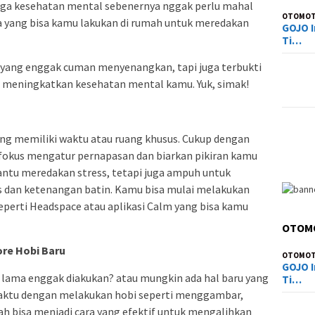
aga kesehatan mental sebenernya nggak perlu mahal
OTOMOT
a yang bisa kamu lakukan di rumah untuk meredakan
GOJO I
Ti…
if yang enggak cuman menyenangkan, tapi juga terbukti
n meningkatkan kesehatan mental kamu. Yuk, simak!
ang memiliki waktu atau ruang khusus. Cukup dengan
 fokus mengatur pernapasan dan biarkan pikiran kamu
antu meredakan stress, tetapi juga ampuh untuk
dan ketenangan batin. Kamu bisa mulai melakukan
eperti Headspace atau aplikasi Calm yang bisa kamu
OTOM
ore Hobi Baru
OTOMOT
GOJO I
lama enggak diakukan? atau mungkin ada hal baru yang
Ti…
aktu dengan melakukan hobi seperti menggambar,
h bisa menjadi cara yang efektif untuk mengalihkan