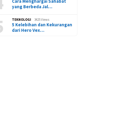
4
Cara Menghargai Sahabat
yang Berbeda Jal…
5
TEKNOLOGI
3425 Views
5 Kelebihan dan Kekurangan
dari Hero Vex…