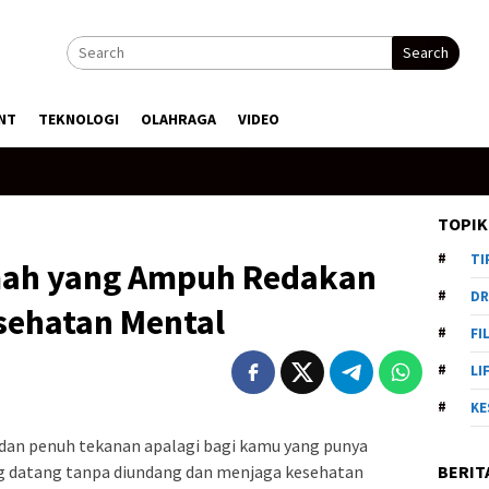
Search
NT
TEKNOLOGI
OLAHRAGA
VIDEO
TOPIK
TI
umah yang Ampuh Redakan
DR
sehatan Mental
FI
LI
KE
 dan penuh tekanan apalagi bagi kamu yang punya
BERIT
ng datang tanpa diundang dan menjaga kesehatan