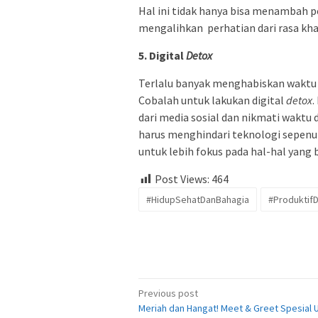
Hal ini tidak hanya bisa menambah 
mengalihkan perhatian dari rasa khaw
5. Digital
Detox
Terlalu banyak menghabiskan waktu 
Cobalah untuk lakukan digital
detox
.
dari media sosial dan nikmati waktu
harus menghindari teknologi sepenuh
untuk lebih fokus pada hal-hal yang
Post Views:
464
#HidupSehatDanBahagia
#Produktif
Post
Previous post
Meriah dan Hangat! Meet & Greet Spesial 
navigation