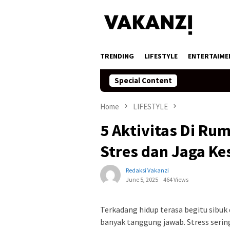
Skip
to
content
TRENDING
LIFESTYLE
ENTERTAIME
Special Content
Home
LIFESTYLE
5 Aktivitas Di R
Stres dan Jaga Ke
Redaksi Vakanzi
June 5, 2025
464 Views
Terkadang hidup terasa begitu sibuk
banyak tanggung jawab. Stress seri