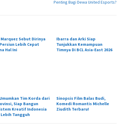
Penting Bagi Dewa United Esports?
 Marquez Sebut Dirinya
Ibarra dan Arki Siap
 Persiun Lebih Cepat
Tunjukkan Kemampuan
a Hal Ini
Timnya Di BCL Asia-East 2026
 Umumkan Tim Korda dari
Sinopsis Film Balas Budi,
rovinsi, Siap Bangun
Komedi Romantis Michelle
istem Kreatif Indonesia
Ziudith Terbaru!
 Lebih Tangguh