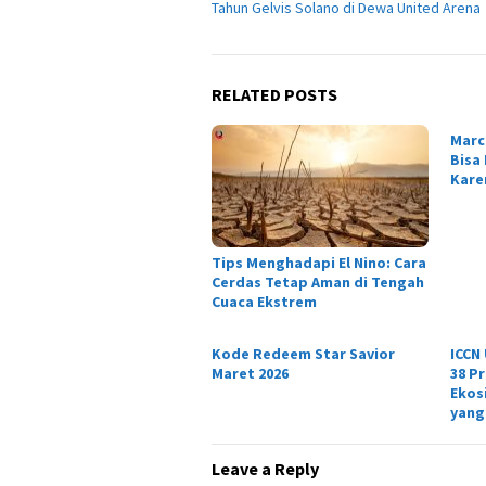
Tahun Gelvis Solano di Dewa United Arena
RELATED POSTS
Marc
Bisa
Karen
Tips Menghadapi El Nino: Cara
Cerdas Tetap Aman di Tengah
Cuaca Ekstrem
Kode Redeem Star Savior
ICCN
Maret 2026
38 P
Ekos
yang
Leave a Reply