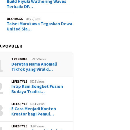
Build Hiyuki Wuthering Waves
Terbaik: DP…
OLAHRAGA
May 2, 2026
Taisei Marukawa Tegaskan Dewa
United Sia…
A POPULER
1
TRENDING
17905 Views
Deretan Nama Anomali
TikTok yang Viral d…
2
LIFESTYLE
5915 Views
Intip Kain Songket Fusion
Budaya Tradisi…
3
LIFESTYLE
4084 Views
5 Cara Menjadi Konten
Kreator bagi Pemul…
LIFESTYLE
3597 Views