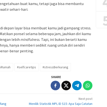
pengetahuan buat kamu, tetapi juga bisa membantu
atir sehari-hari.
di depan layar bisa membuat kamu jadi gampang stress.
 Matikan ponsel selama beberapa jam, jauhkan diri kamu
 dengan lebih
mindfulness.
Tapi, ini bukan berarti kamu
nya, hanya memberi sedikit ruang untuk diri sendiri
 benar-benar penting.
DiRumah
#selfcaretips
#stressBerkurang
SHARE
Next post
Ulang
Menilik Statistik MPL ID S15: Apa Saja Catatan