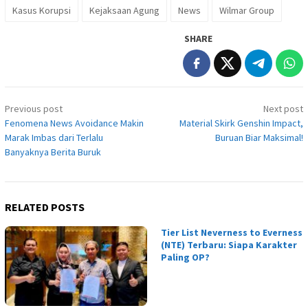
Kasus Korupsi
Kejaksaan Agung
News
Wilmar Group
SHARE
Post
Previous post
Next post
navigation
Fenomena News Avoidance Makin
Material Skirk Genshin Impact,
Marak Imbas dari Terlalu
Buruan Biar Maksimal!
Banyaknya Berita Buruk
RELATED POSTS
Tier List Neverness to Everness
(NTE) Terbaru: Siapa Karakter
Paling OP?