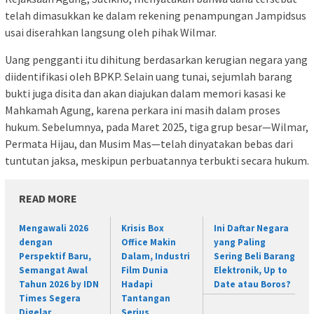
telah dimasukkan ke dalam rekening penampungan Jampidsus
usai diserahkan langsung oleh pihak Wilmar.
Uang pengganti itu dihitung berdasarkan kerugian negara yang
diidentifikasi oleh BPKP. Selain uang tunai, sejumlah barang
bukti juga disita dan akan diajukan dalam memori kasasi ke
Mahkamah Agung, karena perkara ini masih dalam proses
hukum. Sebelumnya, pada Maret 2025, tiga grup besar—Wilmar,
Permata Hijau, dan Musim Mas—telah dinyatakan bebas dari
tuntutan jaksa, meskipun perbuatannya terbukti secara hukum.
READ MORE
Mengawali 2026
Krisis Box
Ini Daftar Negara
dengan
Office Makin
yang Paling
Perspektif Baru,
Dalam, Industri
Sering Beli Barang
Semangat Awal
Film Dunia
Elektronik, Up to
Tahun 2026 by IDN
Hadapi
Date atau Boros?
Times Segera
Tantangan
Digelar
Serius