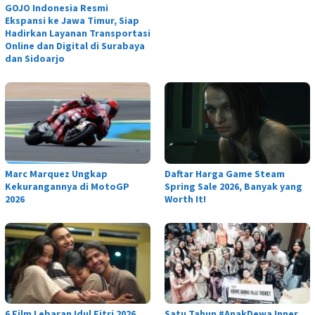
GOJO Indonesia Resmi
Ekspansi ke Jawa Timur, Siap
Hadirkan Layanan Transportasi
Online dan Digital di Surabaya
dan Sidoarjo
Marc Marquez Ungkap
Daftar Harga Game Steam
Kekurangannya di MotoGP
Spring Sale 2026, Banyak yang
2026
Worth It!
6 Film Lebaran Idul Fitri 2026,
Satu Tahun #AnakDewa Inner