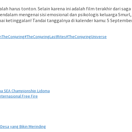
ah harus tonton. Selain karena ini adalah film terakhir dari saga 
ndalam mengenai sisi emosional dan psikologis keluarga Smurl,
i ketinggalan! Tandai tanggalnya di kalender kamu: 5 September
nTheConjuring
#TheConjuringLastRites
#TheConjuringUniverse
ana SEA Championship Lidoma
ternasional Free Fire
 Desa yang Bikin Merinding