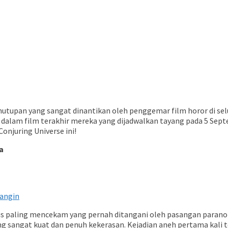
nutupan yang sangat dinantikan oleh penggemar film horor di sel
 dalam film terakhir mereka yang dijadwalkan tayang pada 5 Sept
onjuring Universe ini!
a
wangin
s paling mencekam yang pernah ditangani oleh pasangan paranorma
ng sangat kuat dan penuh kekerasan. Kejadian aneh pertama kali te