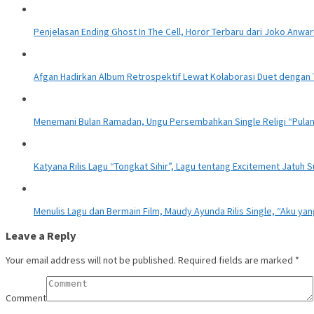
Penjelasan Ending Ghost In The Cell, Horor Terbaru dari Joko Anwar
Afgan Hadirkan Album Retrospektif Lewat Kolaborasi Duet dengan
Menemani Bulan Ramadan, Ungu Persembahkan Single Religi “Pula
Katyana Rilis Lagu “Tongkat Sihir”, Lagu tentang Excitement Jatuh 
Menulis Lagu dan Bermain Film, Maudy Ayunda Rilis Single, “Aku yan
Leave a Reply
Your email address will not be published.
Required fields are marked
*
Comment