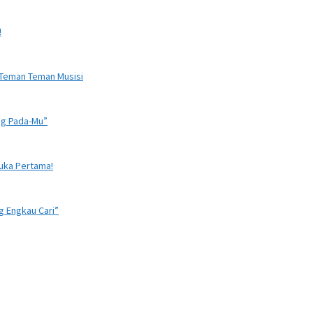
!
 Teman Teman Musisi
ng Pada-Mu”
Suka Pertama!
g Engkau Cari”