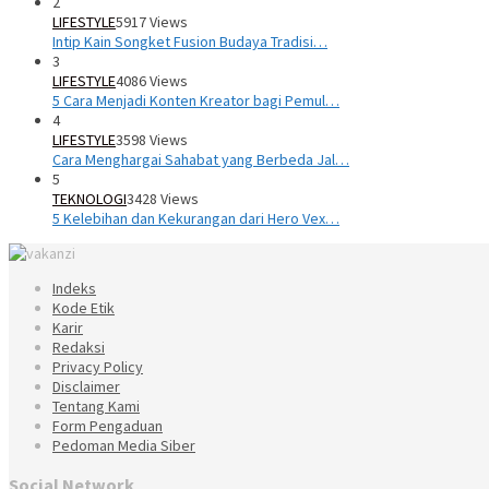
2
LIFESTYLE
5917 Views
Intip Kain Songket Fusion Budaya Tradisi…
3
LIFESTYLE
4086 Views
5 Cara Menjadi Konten Kreator bagi Pemul…
4
LIFESTYLE
3598 Views
Cara Menghargai Sahabat yang Berbeda Jal…
5
TEKNOLOGI
3428 Views
5 Kelebihan dan Kekurangan dari Hero Vex…
Indeks
Kode Etik
Karir
Redaksi
Privacy Policy
Disclaimer
Tentang Kami
Form Pengaduan
Pedoman Media Siber
Social Network