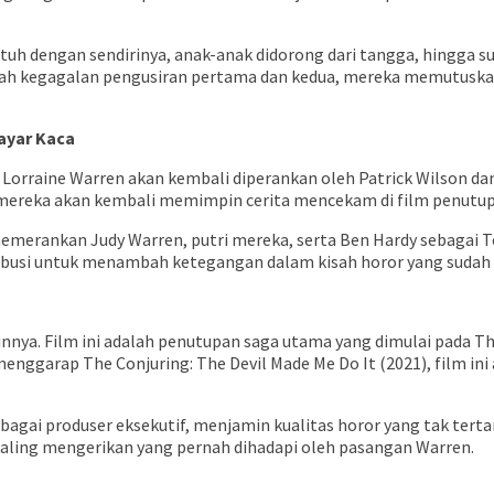
h dengan sendirinya, anak-anak didorong dari tangga, hingga sua
etelah kegagalan pengusiran pertama dan kedua, mereka memutusk
ayar Kaca
rraine Warren akan kembali diperankan oleh Patrick Wilson dan V
n mereka akan kembali memimpin cerita mencekam di film penutup 
memerankan Judy Warren, putri mereka, serta Ben Hardy sebagai T
busi untuk menambah ketegangan dalam kisah horor yang sudah d
innya. Film ini adalah penutupan saga utama yang dimulai pada Th
enggarap The Conjuring: The Devil Made Me Do It (2021), film ini
gai produser eksekutif, menjamin kualitas horor yang tak tertand
paling mengerikan yang pernah dihadapi oleh pasangan Warren.