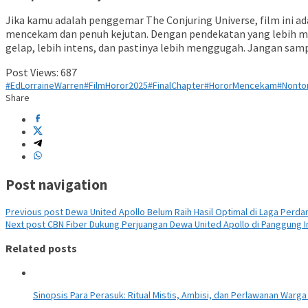
Jika kamu adalah penggemar The Conjuring Universe, film ini adal
mencekam dan penuh kejutan. Dengan pendekatan yang lebih me
gelap, lebih intens, dan pastinya lebih menggugah.
Jangan sampa
Post Views:
687
#EdLorraineWarren
#FilmHoror2025
#FinalChapter
#HororMencekam
#Nonto
Share
Post navigation
Previous post
Dewa United Apollo Belum Raih Hasil Optimal di Laga Perd
Next post
CBN Fiber Dukung Perjuangan Dewa United Apollo di Panggung In
Related posts
Sinopsis Para Perasuk: Ritual Mistis, Ambisi, dan Perlawanan Warga