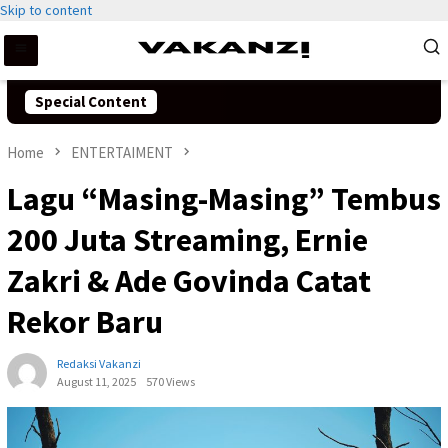
Skip to content
Special Content
Home
ENTERTAIMENT
Lagu “Masing-Masing” Tembus
200 Juta Streaming, Ernie
Zakri & Ade Govinda Catat
Rekor Baru
Redaksi Vakanzi
August 11, 2025
570 Views