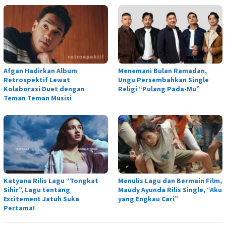
Afgan Hadirkan Album
Menemani Bulan Ramadan,
Retrospektif Lewat
Ungu Persembahkan Single
Kolaborasi Duet dengan
Religi “Pulang Pada-Mu”
Teman Teman Musisi
Katyana Rilis Lagu “Tongkat
Menulis Lagu dan Bermain Film,
Sihir”, Lagu tentang
Maudy Ayunda Rilis Single, “Aku
Excitement Jatuh Suka
yang Engkau Cari”
Pertama!