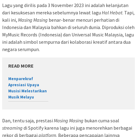
Lagu yang dirilis pada 3 November 2023 ini adalah kelanjutan
dari kesuksesan mereka sebelumnya lewat lagu
Hal Hebat
. Tapi,
kali ini,
Masing Masing
benar-benar mencuri perhatian di
Indonesia dan Malaysia bahkan di seluruh dunia. Diproduksi oleh
MyMusic Records (Indonesia) dan Universal Music Malaysia, lagu
ini adalah simbol sempurna dari kolaborasi kreatif antara dua
negara serumpun.
READ MORE
Menparekraf
Apresiasi Upaya
Musisi Melestarikan
Musik Melayu
Dan, tentu saja, prestasi
Masing Masing
bukan cuma soal
streaming
di Spotify karena lagu ini juga menorehkan berbagai
rekor di berbagai
platform
. Beberapa pencapaian lainnya