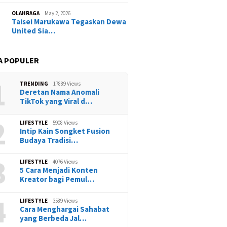
OLAHRAGA
May 2, 2026
Taisei Marukawa Tegaskan Dewa
United Sia…
A POPULER
1
TRENDING
17889 Views
Deretan Nama Anomali
TikTok yang Viral d…
2
LIFESTYLE
5908 Views
Intip Kain Songket Fusion
Budaya Tradisi…
3
LIFESTYLE
4076 Views
5 Cara Menjadi Konten
Kreator bagi Pemul…
4
LIFESTYLE
3589 Views
Cara Menghargai Sahabat
yang Berbeda Jal…