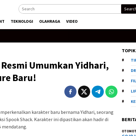
Searc
NT
TEKNOLOGI
OLAHRAGA
VIDEO
TOPIK
TI
o Resmi Umumkan Yidhari,
DR
ure Baru!
FI
LI
KE
emperkenalkan karakter baru bernama Yidhari, seorang
BERIT
ksi Spook Shack. Karakter ini dipastikan akan hadir di
25 mendatang.
OTOMOT