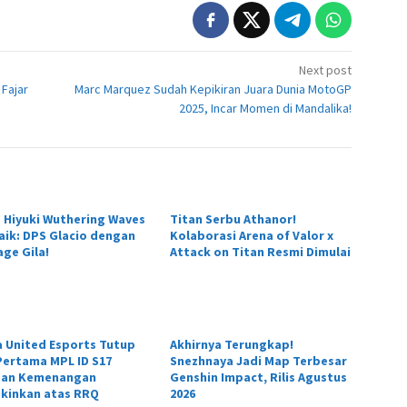
Next post
Fajar
Marc Marquez Sudah Kepikiran Juara Dunia MotoGP
2025, Incar Momen di Mandalika!
d Hiyuki Wuthering Waves
Titan Serbu Athanor!
aik: DPS Glacio dengan
Kolaborasi Arena of Valor x
ge Gila!
Attack on Titan Resmi Dimulai
 United Esports Tutup
Akhirnya Terungkap!
Pertama MPL ID S17
Snezhnaya Jadi Map Terbesar
an Kemenangan
Genshin Impact, Rilis Agustus
kinkan atas RRQ
2026