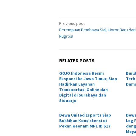
Post
Previous post
Perempuan Pembawa Sial, Horor Baru dari 
navigation
Nugros!
RELATED POSTS
GOJO Indonesia Resmi
Buil
Ekspansi ke Jawa Timur, Siap
Terb
Hadirkan Layanan
Dama
Transportasi Online dan
Digital di Surabaya dan
Sidoarjo
Dewa United Esports Siap
Dewa
Buktikan Konsistensi di
Leg 
Pekan Keenam MPL ID S17
deng
Meya