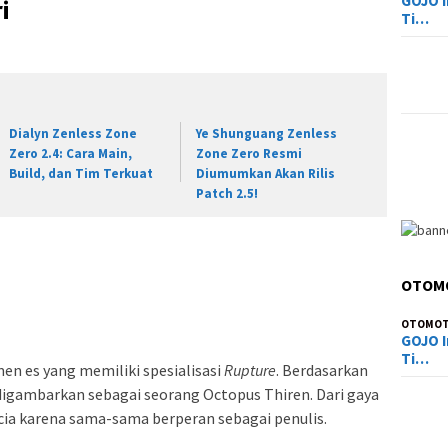
GOJO I
i
Ti…
Dialyn Zenless Zone
Ye Shunguang Zenless
Zero 2.4: Cara Main,
Zone Zero Resmi
Build, dan Tim Terkuat
Diumumkan Akan Rilis
Patch 2.5!
OTOM
OTOMOT
GOJO I
Ti…
en es yang memiliki spesialisasi
Rupture
. Berdasarkan
ri digambarkan sebagai seorang Octopus Thiren. Dari gaya
ucia karena sama-sama berperan sebagai penulis.