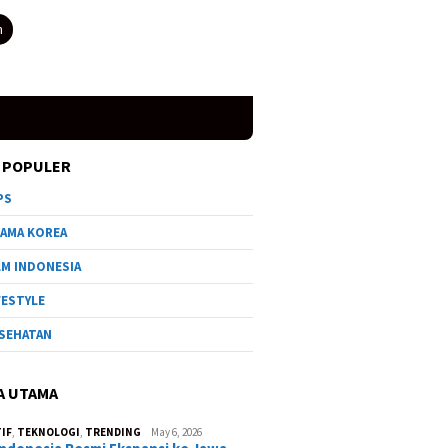
h
 POPULER
PS
AMA KOREA
LM INDONESIA
FESTYLE
SEHATAN
A UTAMA
IF
,
TEKNOLOGI
,
TRENDING
May 6, 2026