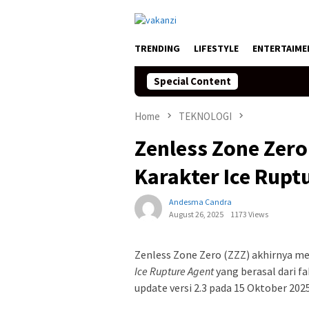
Skip
to
content
TRENDING
LIFESTYLE
ENTERTAIME
Special Content
Home
TEKNOLOGI
Zenless Zone Zer
Karakter Ice Rupt
Andesma Candra
August 26, 2025
1173 Views
Zenless Zone Zero (ZZZ) akhirnya m
Ice Rupture Agent
yang berasal dari fa
update versi 2.3 pada 15 Oktober 20