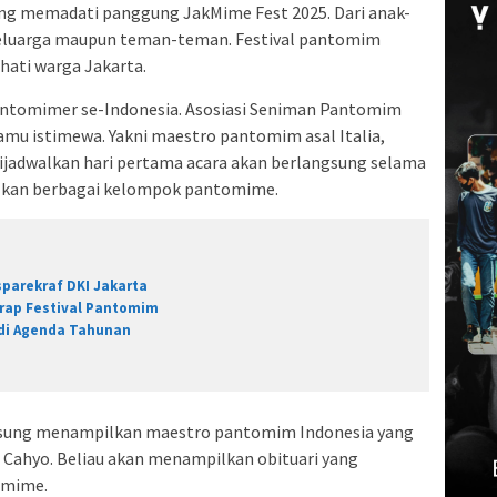
ung memadati panggung JakMime Fest 2025.
Dari anak-
keluarga maupun teman-teman. Festival pantomim
hati warga Jakarta.
a pantomimer se-Indonesia. Asosiasi Seniman Pantomim
amu istimewa. Yakni maestro pantomim asal Italia,
ijadwalkan hari pertama acara akan berlangsung selama
lkan berbagai kelompok pantomime.
sparekraf DKI Jakarta
rap Festival Pantomim
di Agenda Tahunan
gsung menampilkan maestro pantomim Indonesia yang
wi Cahyo. Beliau akan menampilkan obituari yang
omime.