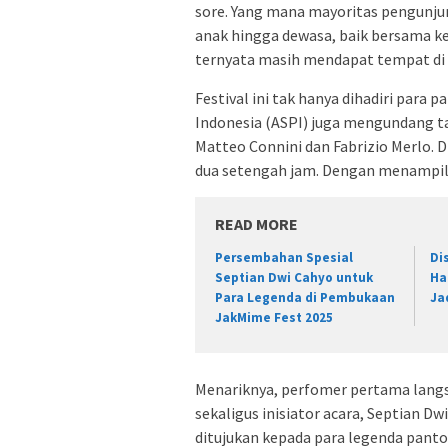
sore. Yang mana mayoritas pengunj
anak hingga dewasa, baik bersama 
ternyata masih mendapat tempat di 
Festival ini tak hanya dihadiri par
Indonesia (ASPI) juga mengundang t
Matteo Connini dan Fabrizio Merlo.
D
dua setengah jam. Dengan menampi
READ MORE
Persembahan Spesial
Di
Septian Dwi Cahyo untuk
Ha
Para Legenda di Pembukaan
Ja
JakMime Fest 2025
Menariknya, perfomer pertama lan
sekaligus inisiator acara, Septian D
ditujukan kepada para legenda pant