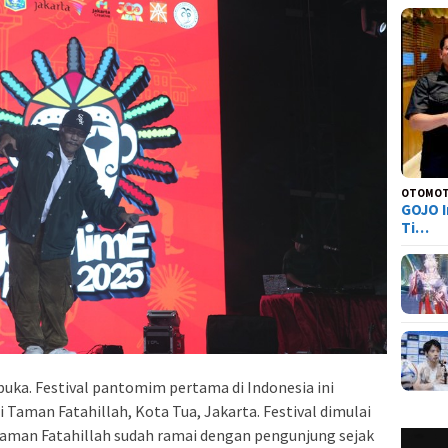
OTOMOT
GOJO I
Ti…
buka. Festival pantomim pertama di Indonesia ini
 Taman Fatahillah, Kota Tua, Jakarta.
Festival dimulai
 Taman Fatahillah sudah ramai dengan pengunjung sejak