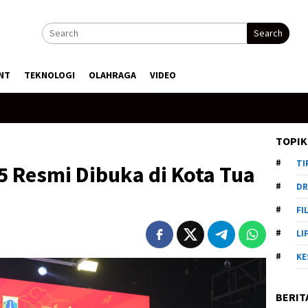
Search
NT
TEKNOLOGI
OLAHRAGA
VIDEO
TOPIK
TI
 Resmi Dibuka di Kota Tua
DR
FI
LI
KE
BERIT