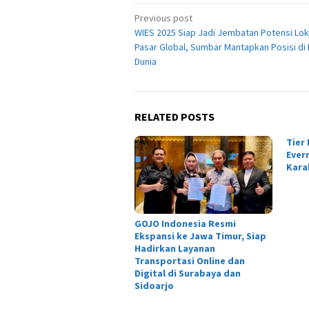
Post
Previous post
WIES 2025 Siap Jadi Jembatan Potensi Lok
navigation
Pasar Global, Sumbar Mantapkan Posisi di
Dunia
RELATED POSTS
Tier
Ever
Kara
GOJO Indonesia Resmi
Ekspansi ke Jawa Timur, Siap
Hadirkan Layanan
Transportasi Online dan
Digital di Surabaya dan
Sidoarjo