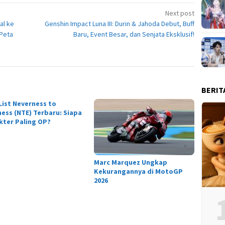
Next post
al ke
Genshin Impact Luna III: Durin & Jahoda Debut, Buff
 Peta
Baru, Event Besar, dan Senjata Eksklusif!
BERIT
 List Neverness to
ness (NTE) Terbaru: Siapa
kter Paling OP?
Marc Marquez Ungkap
Kekurangannya di MotoGP
2026