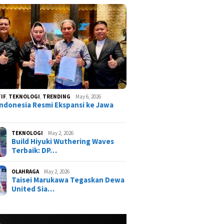
IF
,
TEKNOLOGI
,
TRENDING
May 6, 2026
ndonesia Resmi Ekspansi ke Jawa
TEKNOLOGI
May 2, 2026
Build Hiyuki Wuthering Waves
Terbaik: DP…
OLAHRAGA
May 2, 2026
Taisei Marukawa Tegaskan Dewa
United Sia…