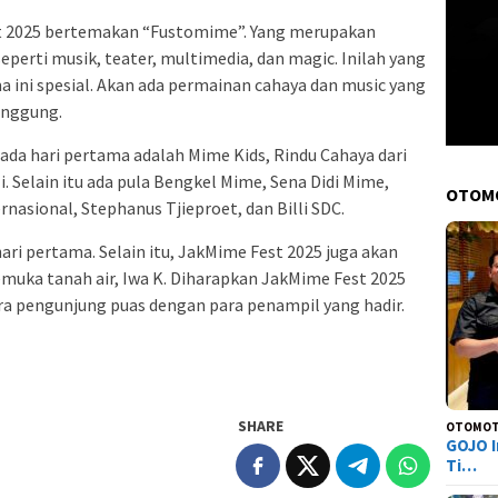
st 2025 bertemakan “Fustomime”. Yang merupakan
perti musik, teater, multimedia, dan magic.
Inilah yang
ini spesial. Akan ada permainan cahaya dan music yang
anggung.
ada hari pertama adalah Mime Kids, Rindu Cahaya dari
i. Selain itu ada pula Bengkel Mime, Sena Didi Mime,
OTOM
nasional, Stephanus Tjieproet, dan Billi SDC.
ri pertama. Selain itu, JakMime Fest 2025 juga akan
muka tanah air, Iwa K.
Diharapkan JakMime Fest 2025
ra pengunjung puas dengan para penampil yang hadir.
SHARE
OTOMOT
GOJO I
Ti…