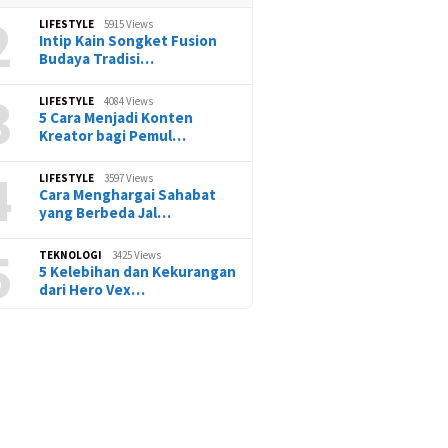
2
LIFESTYLE
5915 Views
Intip Kain Songket Fusion
Budaya Tradisi…
3
LIFESTYLE
4084 Views
5 Cara Menjadi Konten
Kreator bagi Pemul…
4
LIFESTYLE
3597 Views
Cara Menghargai Sahabat
yang Berbeda Jal…
5
TEKNOLOGI
3425 Views
5 Kelebihan dan Kekurangan
dari Hero Vex…