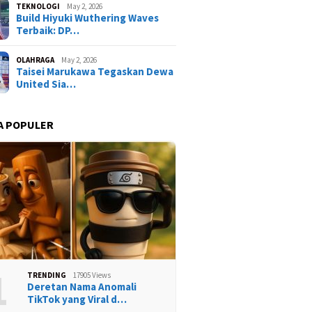
TEKNOLOGI
May 2, 2026
Build Hiyuki Wuthering Waves
Terbaik: DP…
OLAHRAGA
May 2, 2026
Taisei Marukawa Tegaskan Dewa
United Sia…
A POPULER
1
TRENDING
17905 Views
Deretan Nama Anomali
TikTok yang Viral d…