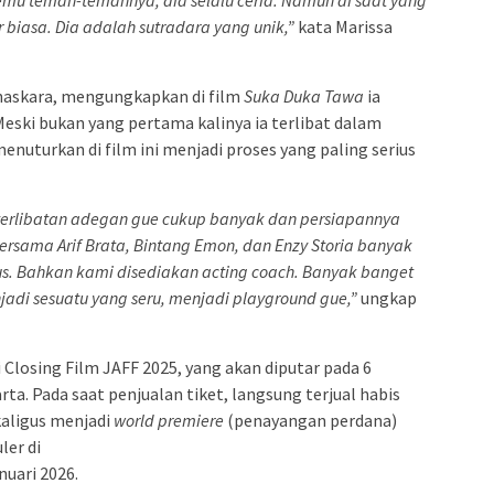
biasa. Dia adalah sutradara yang unik,”
kata Marissa
Bhaskara, mengungkapkan di film
Suka Duka Tawa
ia
ski bukan yang pertama kalinya ia terlibat dalam
enuturkan di film ini menjadi proses yang paling serius
keterlibatan adegan gue cukup banyak dan persiapannya
ersama Arif Brata, Bintang Emon, dan Enzy Storia banyak
us. Bahkan kami disediakan acting coach. Banyak banget
njadi sesuatu yang seru, menjadi playground gue,”
ungkap
i Closing Film JAFF 2025, yang akan diputar pada 6
ta. Pada saat penjualan tiket, langsung terjual habis
kaligus menjadi
world premiere
(penayangan perdana)
ler di
nuari 2026.