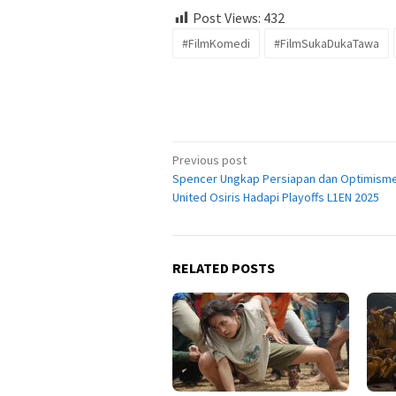
Post Views:
432
#FilmKomedi
#FilmSukaDukaTawa
Post
Previous post
Spencer Ungkap Persiapan dan Optimism
navigation
United Osiris Hadapi Playoffs L1EN 2025
RELATED POSTS