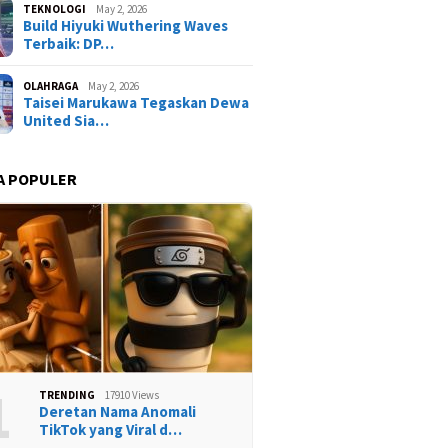
TEKNOLOGI
May 2, 2026
Build Hiyuki Wuthering Waves
Terbaik: DP…
OLAHRAGA
May 2, 2026
Taisei Marukawa Tegaskan Dewa
United Sia…
A POPULER
1
TRENDING
17910 Views
Deretan Nama Anomali
TikTok yang Viral d…