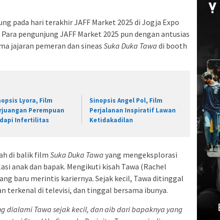
ng pada hari terakhir JAFF Market 2025 di Jogja Expo
. Para pengunjung JAFF Market 2025 pun dengan antusias
ma jajaran pemeran dan sineas
Suka Duka Tawa
di booth
nopsis Lyora, Film
Sinopsis Angel Pol, Film
rjuangan Perempuan
Perjalanan Inspiratif Lawan
dapi Infertilitas
Ketidakadilan
h di balik film
Suka Duka Tawa
yang mengeksplorasi
lasi anak dan bapak. Mengikuti kisah Tawa (Rachel
g baru merintis kariernya. Sejak kecil, Tawa ditinggal
terkenal di televisi, dan tinggal bersama ibunya.
ng dialami Tawa sejak kecil, dan aib dari bapaknya yang