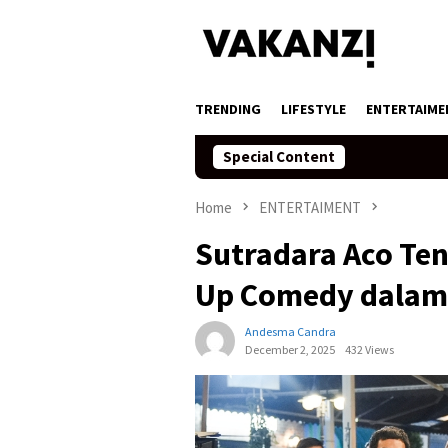
Skip
to
content
TRENDING
LIFESTYLE
ENTERTAIME
Special Content
Home
ENTERTAIMENT
Sutradara Aco Te
Up Comedy dalam 
Andesma Candra
December 2, 2025
432 Views