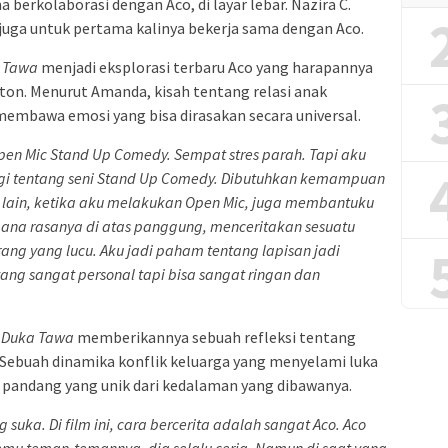
 berkolaborasi dengan Aco, di layar lebar. Nazira C.
 juga untuk pertama kalinya bekerja sama dengan Aco.
 Tawa
menjadi eksplorasi terbaru Aco yang harapannya
on. Menurut Amanda, kisah tentang relasi anak
membawa emosi yang bisa dirasakan secara universal.
en Mic Stand Up Comedy. Sempat stres parah. Tapi aku
nggi tentang seni Stand Up Comedy. Dibutuhkan kemampuan
i lain, ketika aku melakukan Open Mic, juga membantuku
ana rasanya di atas panggung, menceritakan sesuatu
ang yang lucu. Aku jadi paham tentang lapisan jadi
ang sangat personal tapi bisa sangat ringan dan
 Duka Tawa
memberikannya sebuah refleksi tentang
. Sebuah dinamika konflik keluarga yang menyelami luka
 pandang yang unik dari kedalaman yang dibawanya.
 suka. Di film ini, cara bercerita adalah sangat Aco. Aco
emu teman-temannya, dia selalu ceria. Namun di saat yang