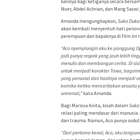
kalinya bagi ketiganya secara bersama
Noer, Abdel Achrian, dan Mang Saswi
Amanda mengungkapkan,
Suka Duka
akan kembali menyentuh hati penont
perempuan dan bapaknya di film ini 
“Aco nyemplungin aku ke panggung Op
jadi punya respek yang jauh lebih ti
menulis dan membangun cerita. Di sis
untuk menjadi karakter Tawa, bagaim
yang personal dan hasilnya menjadi or
komika ketika menceritakan sesuatu y
universal,”
kata Amanda.
Bagi Marissa Anita, kisah dalam
Suka
relasi paling mendasar dari manusia
dan trauma. Namun, Aco punya sudut
“Dari pertama kenal, Aco, aku langsung
punya banyak teman, dan setiap bert