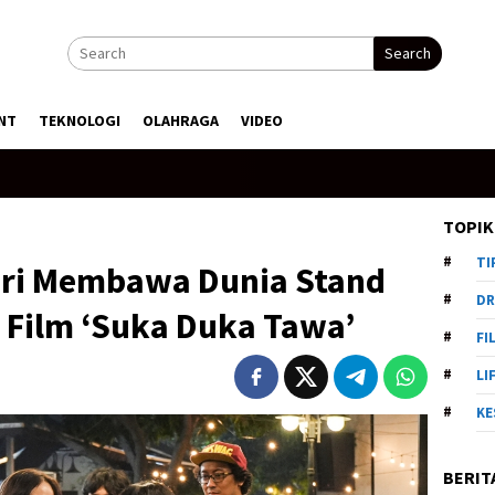
Search
NT
TEKNOLOGI
OLAHRAGA
VIDEO
TOPIK
TI
nri Membawa Dunia Stand
DR
Film ‘Suka Duka Tawa’
FI
LI
KE
BERIT