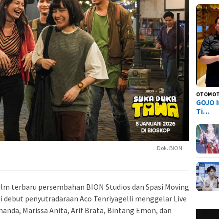
OTOMOT
GOJO I
Ti…
Dok. BION
film terbaru persembahan BION Studios dan Spasi Moving
i debut penyutradaraan Aco Tenriyagelli menggelar Live
nda, Marissa Anita, Arif Brata, Bintang Emon, dan