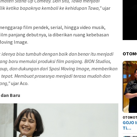
materi Stand Up Comedy. Dari situ, Tawa menjadi
flik ketika bapaknya kembali ke kehidupan Tawa,”
ujar
enggarap film pendek, serial, hingga video musik,
m panjang debutnya, ia diberikan ruang kebebasan
 Moving Image.
OTOM
k idenya bisa tumbuh dengan baik dan benar itu menjadi
yang baru memulai produksi film panjang. BION Studios,
roup, dan dukungan dari Spasi Moving Image, memberikan
 tepat. Membuat prosesnya menjadi terasa mudah dan
ang,”
ujar Aco.
 dan Baru
OTOMOT
GOJO I
Ti…