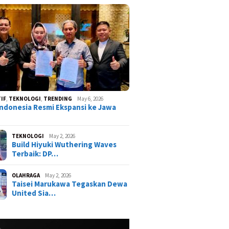
IF
,
TEKNOLOGI
,
TRENDING
May 6, 2026
ndonesia Resmi Ekspansi ke Jawa
TEKNOLOGI
May 2, 2026
Build Hiyuki Wuthering Waves
Terbaik: DP…
OLAHRAGA
May 2, 2026
Taisei Marukawa Tegaskan Dewa
United Sia…