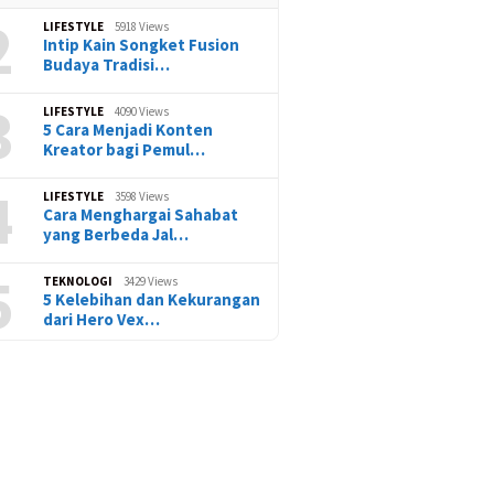
2
LIFESTYLE
5918 Views
Intip Kain Songket Fusion
Budaya Tradisi…
3
LIFESTYLE
4090 Views
5 Cara Menjadi Konten
Kreator bagi Pemul…
4
LIFESTYLE
3598 Views
Cara Menghargai Sahabat
yang Berbeda Jal…
5
TEKNOLOGI
3429 Views
5 Kelebihan dan Kekurangan
dari Hero Vex…