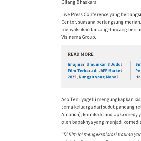
Gilang Bhaskara.
Live Press Conference yang berlangsu
Center, suasana berlangsung meriah
menyaksikan bincang-bincang bersa
Visinema Group.
READ MORE
Imajinari Umumkan 3 Judul
Si
Film Terbaru di JAFF Market
Pe
2025, Nunggu yang Mana?
Ha
Aco Tenriyagelli mengungkapkan kisa
tema keluarga dari sudut pandang re
Amanda), komika Stand Up Comedy yan
oleh bapaknya yang menjadi komedian 
“Di film ini mengeksplorasi trauma ya