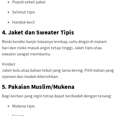
Popok sekali pakai
Selimut tipis
Handuk kecil
4. Jaket dan Sweater Tipis
Meski kondisi banjir biasanya lembap, suhu dingin di malam
hari dan risiko masuk angin tetap tinggi. Jaket tipis atau
sweater sangat membantu.
Hindari:
Jaket bulu atau bahan tebal yang lama kering. Pilih bahan yang
nyaman dan mudah dibersihkan.
5. Pakaian Muslim/Mukena
Bagi korban yang ingin tetap dapat beribadah dengan tenang:
Mukena tipis
Sarung