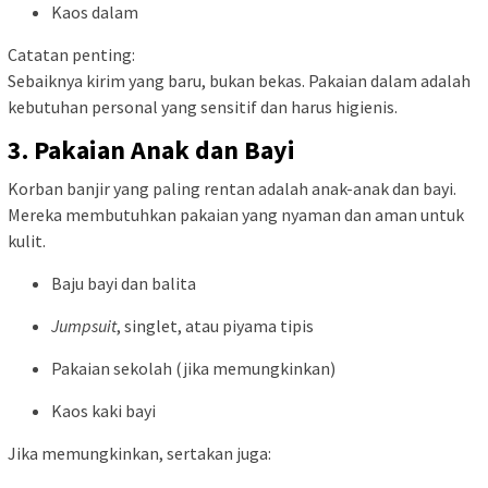
Kaos dalam
Catatan penting:
Sebaiknya kirim yang baru, bukan bekas. Pakaian dalam adalah
kebutuhan personal yang sensitif dan harus higienis.
3. Pakaian Anak dan Bayi
Korban banjir yang paling rentan adalah anak-anak dan bayi.
Mereka membutuhkan pakaian yang nyaman dan aman untuk
kulit.
Baju bayi dan balita
Jumpsuit
, singlet, atau piyama tipis
Pakaian sekolah (jika memungkinkan)
Kaos kaki bayi
Jika memungkinkan, sertakan juga: