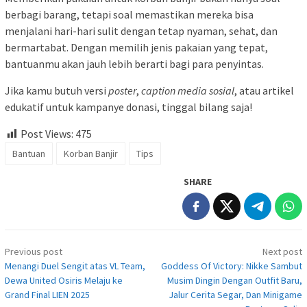
berbagi barang, tetapi soal memastikan mereka bisa
menjalani hari-hari sulit dengan tetap nyaman, sehat, dan
bermartabat. Dengan memilih jenis pakaian yang tepat,
bantuanmu akan jauh lebih berarti bagi para penyintas.
Jika kamu butuh versi
poster
,
caption media sosial
, atau artikel
edukatif untuk kampanye donasi, tinggal bilang saja!
Post Views:
475
Bantuan
Korban Banjir
Tips
SHARE
Post
Previous post
Next post
navigation
Menangi Duel Sengit atas VL Team,
Goddess Of Victory: Nikke Sambut
Dewa United Osiris Melaju ke
Musim Dingin Dengan Outfit Baru,
Grand Final LIEN 2025
Jalur Cerita Segar, Dan Minigame