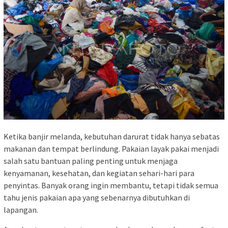
Ketika banjir melanda, kebutuhan darurat tidak hanya sebatas
makanan dan tempat berlindung. Pakaian layak pakai menjadi
salah satu bantuan paling penting untuk menjaga
kenyamanan, kesehatan, dan kegiatan sehari-hari para
penyintas. Banyak orang ingin membantu, tetapi tidak semua
tahu jenis pakaian apa yang sebenarnya dibutuhkan di
lapangan.