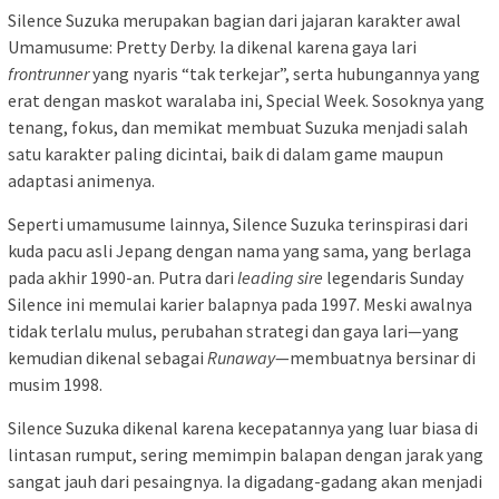
Silence Suzuka merupakan bagian dari jajaran karakter awal
Umamusume: Pretty Derby. Ia dikenal karena gaya lari
frontrunner
yang nyaris “tak terkejar”, serta hubungannya yang
erat dengan maskot waralaba ini, Special Week. Sosoknya yang
tenang, fokus, dan memikat membuat Suzuka menjadi salah
satu karakter paling dicintai, baik di dalam game maupun
adaptasi animenya.
Seperti umamusume lainnya, Silence Suzuka terinspirasi dari
kuda pacu asli Jepang dengan nama yang sama, yang berlaga
pada akhir 1990-an. Putra dari
leading sire
legendaris Sunday
Silence ini memulai karier balapnya pada 1997. Meski awalnya
tidak terlalu mulus, perubahan strategi dan gaya lari—yang
kemudian dikenal sebagai
Runaway
—membuatnya bersinar di
musim 1998.
Silence Suzuka dikenal karena kecepatannya yang luar biasa di
lintasan rumput, sering memimpin balapan dengan jarak yang
sangat jauh dari pesaingnya. Ia digadang-gadang akan menjadi